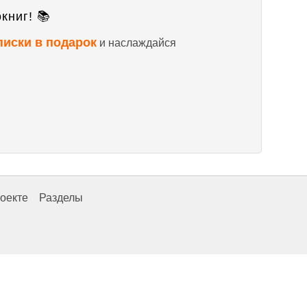
книг! 📚
писки в подарок
и наслаждайся
оекте
Разделы