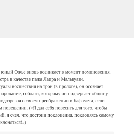
е, юный Ожье вновь возникает в момент поминовения,
тра в качестве пажа Лаира и Мальвуази.
алы восшествия на трон (в прологе), он осознает
очарование, соблазн, которому он подвергает общину
подозревая о своем преображении в Бафомета, если
м повешении. («Я дал себя повесить для того, чтобы
й, я счел, что достоин поклонения, поклоняясь самому
оклоняться!»)