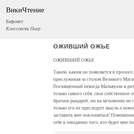
ВикиЧтение
Бафомет
Клоссовски Пьер
ОЖИВШИЙ ОЖЬЕ
ОЖИВШИЙ ОЖЬЕ
Таким, каким он появляется в пролог
прислуживая за столом Великого Магис
Посвященный некогда Мальвуази в риту
только самого себя, свое собственное 
братьев-рыцарей, ни на мгновение не 
только его не преследует мысль о ново
заставить мне поклоняться! Повешенны
себе в ожидании того, кто будет мне п