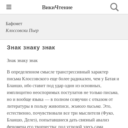
ВикиЧтение
Бафомет
Клоссовски Пьер
Знак знаку знак
Знак знаку знак
В определенном смысле трансгрессивный характер
письма Клоссовского еще более радикален, чем у Батая и
Бланшо, ибо ставит под удар один из основных,
имплицитно неоспоримых постулатов не только письма,
но и вообще языка — в полном созвучии с отказом от
литературы в пользу живописи,
живого письма
. Это,
естественно, почувствовали все три мыслителя (Фуко,
Бланшо, Делез), попытавшиеся дать связный авализ
феномена его творчества: под угрозой здесь сама