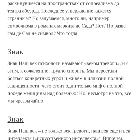
раскинувшееся на пространствах от соцреализма до
театра абсурда. Последнее утверждение кажется
странным? Но задумаемся, много ли, например,
символизма в романах маркиза де Сада? Нет? Но разве
сам де Сад не символ? Что тогда
Знак
Знак Наш век психологи называют «веком тревоги», и с
этим, к сожалению, трудно спорить. Мы перестали
бояться конкретных угроз и живем в иллюзии полной
защищенности: чего стоит один только миф о полной
победе медицины над болезнью! Но, несмотря на это, все
мы чрезвычайно
Знак
Знак Наш век – не только век тревоги, наш век еще и век
интеллекта («искусственного интеллекта»). Впрочем,