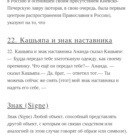
в Россию и осенившей своим присутствием Киевско-
Печерскую лавру (которая, в свою очередь, была первым
центром распространения Православия в России),
указуют на то, что
22. Кашьяпа и знак наставника
22. Кашьяпа и знак наставника Ананда сказал Кашьяпе:
— Будда передал тебе златотканую одежду, как своему
преемнику. Что ещё он передал тебе?— Ананда, —
сказал Кашьяпа.— Да, брат, — ответил тот.— Ты
можешь сейчас же снять [этот] мой знак наставника и
надеть его себе, —
Знак (Signe)
Знак (Signe) Любой объект, способный представлять
другой объект, с которым он связан сходством или
аналогией (в этом случае говорят об образе или символе),