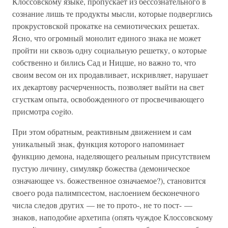
Клоссовскому языке, пропускает из бессознательного в
сознание лишь те продукты мысли, которые подверглись
прокрустовской прокатке на семиотических решетах.
Ясно, что огромный монолит единого знака не может
пройти ни сквозь одну социальную решетку, о которые
собственно и бились Сад и Ницше, но важно то, что
своим весом он их продавливает, искривляет, нарушает
их декартову расчерченность, позволяет выйти на свет
сгусткам опыта, освобожденного от просвечивающего
присмотра cogito.
При этом обратным, реактивным движением и сам
уникальный знак, функция которого напоминает
функцию демона, наделяющего реальным присутствием
пустую личину, симулякр божества (демоническое
означающее vs. божественное означаемое?), становится
своего рода палимпсестом, наслоением бесконечного
числа следов других — не то прото-, не то пост- —
знаков, наподобие архетипа (опять чуждое Клоссовскому