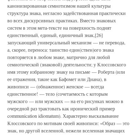
канонизированная семиотизмом нашей культуры
структура знака, негласно задействованная практически
во всех дискурсивных практиках. Вместо знаковых
систем в этом мета-тексте на поверхность поднят
единственный, единый, единичный знак,[26]
запускающий универсальный механизм — не перевода,
а, скорее, переноса: таинство един(ствен)ого знака
повторяется в любом знаке, матрично для любой
семиотической (знаковой) деятельности; у Клоссовского
имя этому избранному знаку на письме — Роберта (или
ее отражения, такие как Бафомет или Диана), в
живописи — (обнаженное) женское — всегда
единственное! — тело (сочетаемость с которым
мужского — или мужских — на его рисунках можно в
очередной раз трактовать как иронический пример
communication idiomatum). Характерно высказывание
Клоссовского по мотивам своей живописи: «Образ — это
знак, но другой вселенной, нежели вселенная значащих