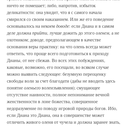
ничто не помешает; либо, напротив, избыток
деликатности: она увидит, что я с самого начала
смирился со своим наказанием. Или же его поведение
основывалось на некоем
доводе
: если Диана и в самом
деле должна
прийти
, лучше дожить до этого
оленем
, а не
охотником; доводе, предполагающем в качестве
основания веры практику: на что олень всегда может
ответить, что проще всего подготовиться к приходу
Дианы, от нее сбежав. Во всех этих побуждениях,
каковые, возможно, его посещали, во всяком случае
можно выявить следующее: безумную переоценку
свободы воли за счет благодати (дабы не вводить здесь
понятие
оленьего
волеизъявления); смущающее
отсутствие наивности, полное непонимание вечной
женственности в лоне божества, совершенное
недоразумение по поводу игровой природы богов. Ибо,
если Диана это Диана, она в совершенстве может
отличить живого оленя от чучела и должна заранее знать,