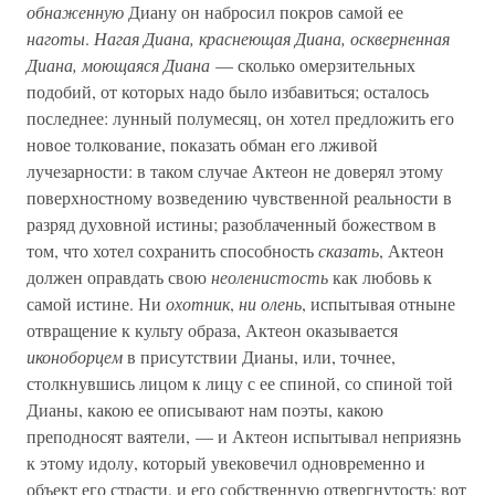
обнаженную
Диану он набросил покров самой ее
наготы
.
Нагая Диана, краснеющая Диана, оскверненная
Диана, моющаяся Диана
— сколько омерзительных
подобий, от которых надо было избавиться; осталось
последнее: лунный полумесяц, он хотел предложить его
новое толкование, показать обман его лживой
лучезарности: в таком случае Актеон не доверял этому
поверхностному возведению чувственной реальности в
разряд духовной истины; разоблаченный божеством в
том, что хотел сохранить способность
сказать
, Актеон
должен оправдать свою
неоленистость
как любовь к
самой истине. Ни
охотник
,
ни олень
, испытывая отныне
отвращение к культу образа, Актеон оказывается
иконоборцем
в присутствии Дианы, или, точнее,
столкнувшись лицом к лицу с ее спиной, со спиной той
Дианы, какою ее описывают нам поэты, какою
преподносят ваятели, — и Актеон испытывал неприязнь
к этому идолу, который увековечил одновременно и
объект его страсти, и его собственную отвергнутость: вот