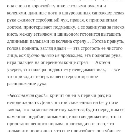
она снова в короткой тунике, с голыми руками и
коленями, длинные ноги в шнурованных сапожках; левая
рука сжимает серебряный лук, правая, с приподнятым
локтем, приоткрывает подмышку, а ее закинутая за плечо
кисть между затылком и шиньоном готовится вытащить
длинными пальцами из колчана стрелу… Готова прянуть,
голова поднята, взгляд вдали — эта строгость ее чистого
лица,
как будто ничего не произошло
, эта поднятая рука,
игра пальцев на оперенном конце стрел — Актеон
уверен, эти пальцы подают ему неведомый знак, — все
это приводит теперь нашего героя в мрачное
расположение духа:
«Бесстыжая сука!»
, кричит он ей в первый раз; но
неподвижность Дианы в этой схваченной на бегу позе
такова, что на мгновение ему кажется, будто перед ним ее
каменное подобие; возможно, иллюзия движения, этого
приостановленного порыва, происходит от того, что
только что произошло, что еще произойдет: она убивает,