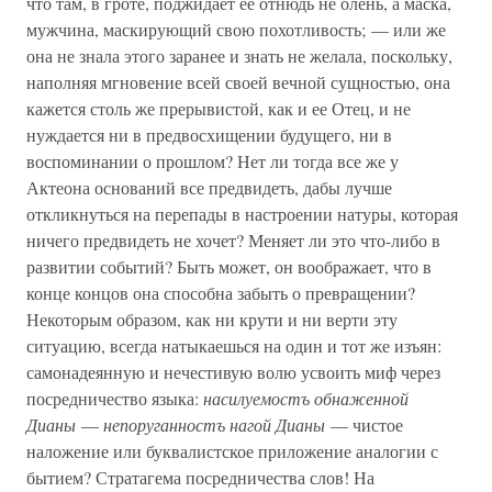
что там, в гроте, поджидает ее отнюдь не олень, а маска,
мужчина, маскирующий свою похотливость; — или же
она не знала этого заранее и знать не желала, поскольку,
наполняя мгновение всей своей вечной сущностью, она
кажется столь же прерывистой, как и ее Отец, и не
нуждается ни в предвосхищении будущего, ни в
воспоминании о прошлом? Нет ли тогда все же у
Актеона оснований все предвидеть, дабы лучше
откликнуться на перепады в настроении натуры, которая
ничего предвидеть не хочет? Меняет ли это что-либо в
развитии событий? Быть может, он воображает, что в
конце концов она способна забыть о превращении?
Некоторым образом, как ни крути и ни верти эту
ситуацию, всегда натыкаешься на один и тот же изъян:
самонадеянную и нечестивую волю усвоить миф через
посредничество языка:
насилуемостъ обнаженной
Дианы
—
непоруганностъ нагой Дианы
— чистое
наложение или буквалистское приложение аналогии с
бытием? Стратагема посредничества слов! На