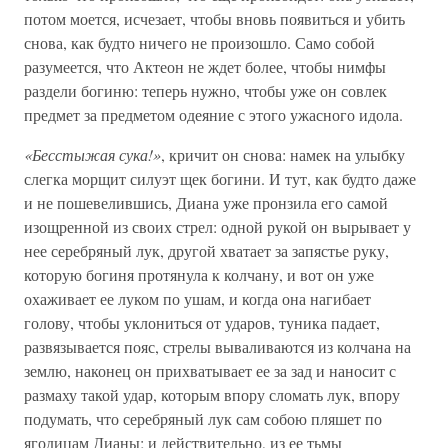
потом моется, исчезает, чтобы вновь появиться и убить
снова, как будто ничего не произошло. Само собой
разумеется, что Актеон не ждет более, чтобы нимфы
раздели богиню: теперь нужно, чтобы уже он совлек
предмет за предметом одеяние с этого ужасного идола.
«Бесстыжая сука!»
, кричит он снова: намек на улыбку
слегка морщит силуэт щек богини. И тут, как будто даже
и не пошевелившись, Диана уже пронзила его самой
изощренной из своих стрел: одной рукой он вырывает у
нее серебряный лук, другой хватает за запястье руку,
которую богиня протянула к колчану, и вот он уже
охаживает ее луком по ушам, и когда она нагибает
голову, чтобы уклониться от ударов, туника падает,
развязывается пояс, стрелы вываливаются из колчана на
землю, наконец он прихватывает ее за зад и наносит с
размаху такой удар, которым впору сломать лук, впору
подумать, что серебряный лук сам собою пляшет по
ягодицам Дианы; и действительно, из ее тьмы