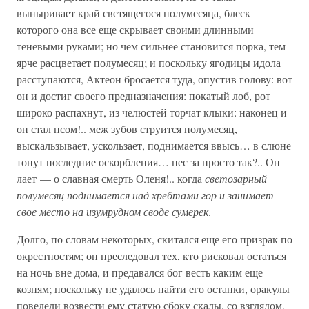
выныривает край светящегося полумесяца, блеск
которого она все еще скрывает своими длинными
теневыми руками; но чем сильнее становится порка, тем
ярче расцветает полумесяц; и поскольку ягодицы идола
расступаются, Актеон бросается туда, опустив голову: вот
он и достиг своего предназначения: покатый лоб, рот
широко распахнут, из челюстей торчат клыки: наконец и
он стал псом!.. меж зубов струится полумесяц,
выскальзывает, ускользает, поднимается ввысь… в слюне
тонут последние оскорбления… пес за просто так?.. Он
лает — о славная смерть Оленя!.. когда
светозарный
полумесяц поднимается над хребтами гор и занимает
свое место на изумрудном своде сумерек
.
Долго, по словам некоторых, скитался еще его призрак по
окрестностям; он преследовал тех, кто рисковал остаться
на ночь вне дома, и предавался бог весть каким еще
козням; поскольку не удалось найти его останки, оракулы
повелели возвести ему статую сбоку скалы, со взглядом,