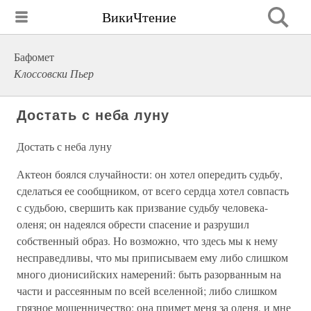
ВикиЧтение
Бафомет
Клоссовски Пьер
Достать с неба луну
Достать с неба луну
Актеон боялся случайности: он хотел опередить судьбу,
сделаться ее сообщником, от всего сердца хотел совпасть
с судьбою, свершить как призвание судьбу человека-
оленя; он надеялся обрести спасение и разрушил
собственный образ. Но возможно, что здесь мы к нему
несправедливы, что мы приписываем ему либо слишком
много дионисийских намерений: быть разорванным на
части и рассеянным по всей вселенной; либо слишком
грязное мошенничество: она примет меня за оленя, и мне