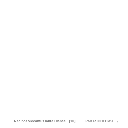
←
→
…Nec nos videamus labra Dianae…[10]
РАЗЪЯСНЕНИЯ