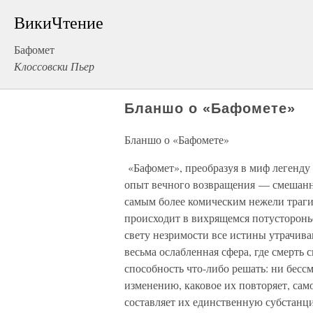
ВикиЧтение
Бафомет
Клоссовски Пьер
Бланшо о «Бафомете»
Бланшо о «Бафомете»
«Бафомет», преобразуя в миф легенду
опыт вечного возвращения — смешанны
самым более комическим нежели траги
происходит в вихрящемся потусторонье
свету незримости все истины утрачиваю
весьма ослабленная сфера, где смерть 
способность что-либо решать: ни бес
изменению, каковое их повторяет, са
составляет их единственную субстанци