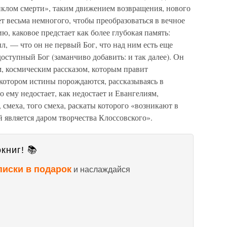
циклом смерти», таким движением возвращения, нового
т весьма немногого, чтобы преобразоваться в вечное
ю, каковое предстает как более глубокая память:
л, — что он не первый Бог, что над ним есть еще
оступный Бог (заманчиво добавить: и так далее). Он
м, космическим рассказом, которым правит
 котором истины порождаются, рассказываясь в
 ему недостает, как недостает и Евангелиям,
смеха, того смеха, раскаты которого «возникают в
 является даром творчества Клоссовского».
книг! 📚
писки в подарок
и наслаждайся