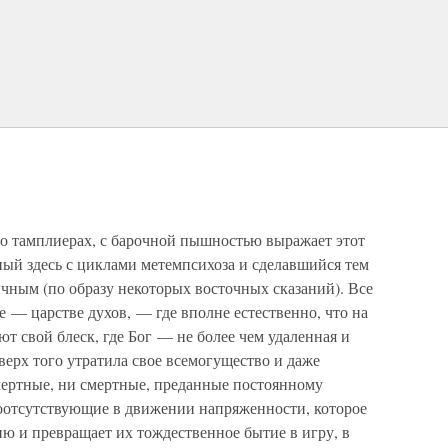
 о тамплиерах, с барочной пышностью выражает этот
й здесь с циклами метемпсихоза и сделавшийся тем
чным (по образу некоторых восточных сказаний). Все
 — царстве духов, — где вполне естественно, что на
т свой блеск, где Бог — не более чем удаленная и
сверх того утратила свое всемогущество и даже
смертные, ни смертные, преданные постоянному
моотсутствующие в движении напряженности, которое
ю и превращает их тождественное бытие в игру, в