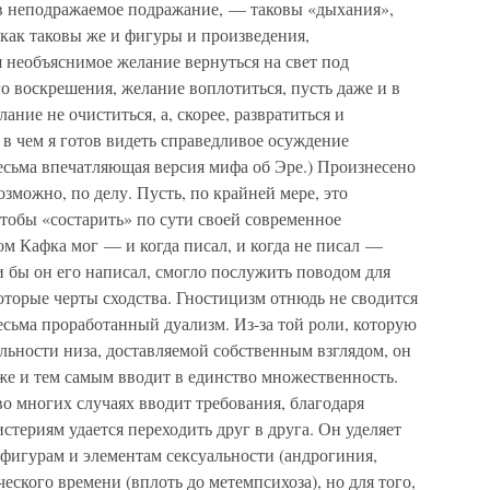
о, в неподражаемое подражание, — таковы «дыхания»,
 как таковы же и фигуры и произведения,
 необъяснимое желание вернуться на свет под
о воскрешения, желание воплотиться, пусть даже и в
ание не очиститься, а, скорее, развратиться и
 в чем я готов видеть справедливое осуждение
весьма впечатляющая версия мифа об Эре.) Произнесено
озможно, по делу. Пусть, по крайней мере, это
чтобы «состарить» по сути своей современное
ром Кафка мог — и когда писал, и когда не писал —
и бы он его написал, смогло послужить поводом для
торые черты сходства. Гностицизм отнюдь не сводится
весьма проработанный дуализм. Из-за той роли, которую
льности низа, доставляемой собственным взглядом, он
же и тем самым вводит в единство множественность.
во многих случаях вводит требования, благодаря
териям удается переходить друг в друга. Он уделяет
фигурам и элементам сексуальности (андрогиния,
еского времени (вплоть до метемпсихоза), но для того,