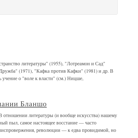
анство литературы" (1955), "Лотреамон и Сад"
"Дружба" (1971), "Кафка против Кафки" (1981) и др. В
 учение о "воле к власти" (см.) Ницше,
пании Бланшо
 отношении литературы (и вообще искусства) нашему
ный пыл, самое настоящее восстание — часто
ниспровержения, революции — к едва провидимой, но