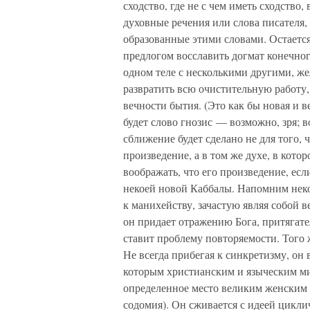
сходство, где не с чем иметь сходств
духовные речения или слова писателя,
образованные этими словами. Остается
предлогом восславить догмат конечног
одном теле с несколькими другими, жел
развратить всю очистительную работу,
вечности бытия. (Это как бы новая и 
будет слово гнозис — возможно, зря; в
сближение будет сделано не для того, 
произведение, а в том же духе, в кото
воображать, что его произведение, есл
некоей новой Каббалы. Напомним неко
к манихейству, зачастую являя собой 
он придает отражению Бога, притягате
ставит проблему повторяемости. Того 
Не всегда прибегая к синкретизму, он 
которым христианским и языческим мис
определенное место великим женским 
содомия). Он сживается с идеей циклич