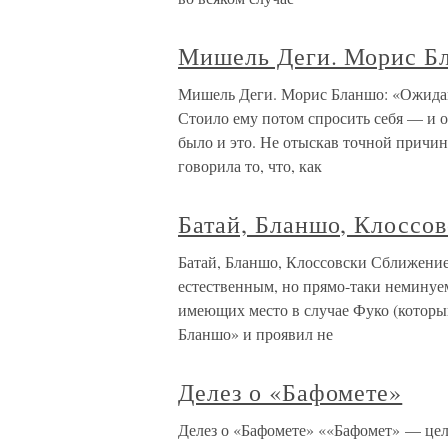
Мишель Деги. Морис Б
Мишель Деги. Морис Бланшо: «Ожидан
Стоило ему потом спросить себя — и 
было и это. Не отыскав точной причины
говорила то, что, как
Батай, Бланшо, Клоссо
Батай, Бланшо, Клоссовски Сближение 
естественным, но прямо-таки неминуе
имеющих место в случае Фуко (который
Бланшо» и проявил не
Делез о «Бафомете»
Делез о «Бафомете» ««Бафомет» — це