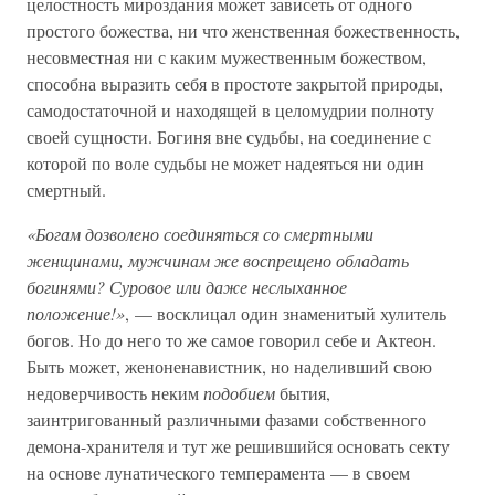
целостность мироздания может зависеть от одного
простого божества, ни что женственная божественность,
несовместная ни с каким мужественным божеством,
способна выразить себя в простоте закрытой природы,
самодостаточной и находящей в целомудрии полноту
своей сущности. Богиня вне судьбы, на соединение с
которой по воле судьбы не может надеяться ни один
смертный.
«Богам дозволено соединяться со смертными
женщинами, мужчинам же воспрещено обладать
богинями? Суровое или даже неслыханное
положение!»
, — восклицал один знаменитый хулитель
богов. Но до него то же самое говорил себе и Актеон.
Быть может, женоненавистник, но наделивший свою
недоверчивость неким
подобием
бытия,
заинтригованный различными фазами собственного
демона-хранителя и тут же решившийся основать секту
на основе лунатического темперамента — в своем