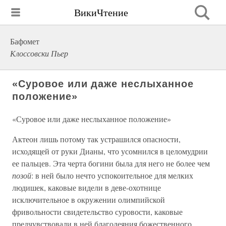
ВикиЧтение
Бафомет
Клоссовски Пьер
«Суровое или даже неслыханное
положение»
«Суровое или даже неслыханное положение»
Актеон лишь потому так устрашился опасности,
исходящей от руки Дианы, что усомнился в целомудрии
ее пальцев. Эта черта богини была для него не более чем
позой
: в ней было нечто успокоительное для мелких
людишек, каковые видели в деве-охотнице
исключительное в окружении олимпийской
фривольности свидетельство суровости, каковые
предчувствовали в ней благодеяния божественного