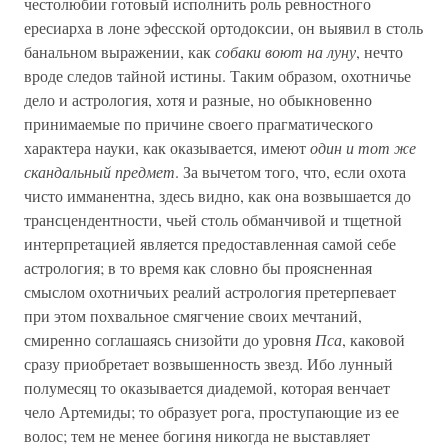
честолюбии готовый исполнить роль ревностного
ересиарха в лоне эфесской ортодоксии, он выявил в столь
банальном выражении, как
собаки воют на луну
, нечто
вроде следов тайной истины. Таким образом, охотничье
дело и астрология, хотя и разные, но обыкновенно
принимаемые по причине своего прагматического
характера науки, как оказывается, имеют
один и тот же
скандальный предмет
. За вычетом того, что, если охота
чисто имманентна, здесь видно, как она возвышается до
трансцендентности, чьей столь обманчивой и тщетной
интерпретацией является предоставленная самой себе
астрология; в то время как словно бы проясненная
смыслом охотничьих реалий астрология претерпевает
при этом похвальное смягчение своих мечтаний,
смиренно соглашаясь снизойти до уровня
Пса
, каковой
сразу приобретает возвышенность звезд. Ибо лунный
полумесяц то оказывается диадемой, которая венчает
чело Артемиды; то образует рога, проступающие из ее
волос; тем не менее богиня никогда не выставляет