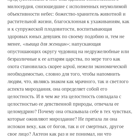
милосердия, снизошедшие с исполненных неумолимой
объективности небес: божество-хранитель животной и
растительной жизни, благосклонная к ухаживаниям, как
и к супружеской плодовитости, воспитывающая
здоровых юных девушек по своему подобию и, тем не
менее,
«львица для женщин»
; напускающая
опустошающих округу чудовищ на недружелюбные или
безразличные к ее алтарям царства, по мере того как
охота становилась скорее
игрой
, нежели экономической
необходимостью, словно для того, чтобы напомнить
людям, что, являясь знаком как мрачного, так и светлого
аспекта мироздания, она определяет собой его
целостность. И в чем же эта целостность совпадала с
целостностью ее девственной природы, отвечала ее
целомудрию? Почему она отказывала себе в тех чувствах,
которые оживляют мироздание? Не прятала ли она
испокон веку, как от богов, так и от смертных, другое
свое лицо? Актеон как раз и не понимал, ни что