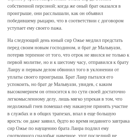
собственной персоной; когда же оный брат оказался в
проигрыше, они расслышали, как он объявил
победившему рыцарю, что в соответствии с договором
уступает ему своего пажа.
На следующий день юный сир Ожье медлил предстать
перед своим новым господином, и брат де Мальвуази,
потеряв терпение от того, что отрок не явился не только к
первой молитве, но и к шестому часу, отправился к брату
Лаиру и первым делом обвинил того в уклонении от
уплаты своего проигрыша. Брат Лаир пытался его
успокоить, но брат де Мальвуази, увидев, с каким
высокомерием он относится к по сути своей достаточно
легкомысленному делу, лишь мягко упрекая в том, что
недолжный гнев помешал ему накануне принять участие
в службах и в общих трапезах, впал в еще большую
ярость: он даже заявил, будто во время недавнего завтрака
сир Ожье по наущению брата Лаира подлил ему
снотворного снадобья; наверное, этот последний не