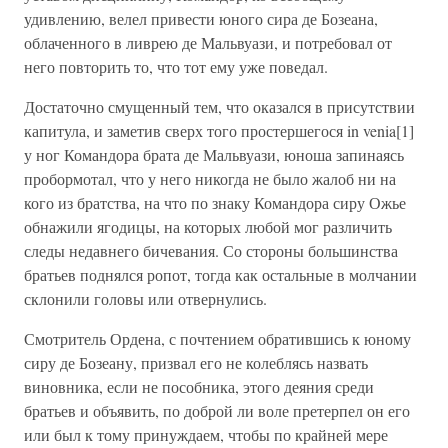
удивлению, велел привести юного сира де Бозеана,
облаченного в ливрею де Мальвуази, и потребовал от
него повторить то, что тот ему уже поведал.
Достаточно смущенный тем, что оказался в присутствии
капитула, и заметив сверх того простершегося in venia[1]
у ног Командора брата де Мальвуази, юноша запинаясь
пробормотал, что у него никогда не было жалоб ни на
кого из братства, на что по знаку Командора сиру Ожье
обнажили ягодицы, на которых любой мог различить
следы недавнего бичевания. Со стороны большинства
братьев поднялся ропот, тогда как остальные в молчании
склонили головы или отвернулись.
Смотритель Ордена, с почтением обратившись к юному
сиру де Бозеану, призвал его не колеблясь назвать
виновника, если не пособника, этого деяния среди
братьев и объявить, по доброй ли воле претерпел он его
или был к тому принуждаем, чтобы по крайней мере