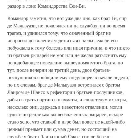
раздор в лоно Командорства Сен-Ви.
Командор заметил, что вот уже два дня, как брат Ги, сир
де Мальвуази, не появлялся ни на службах, ни во время
трапез, и удивился тому, что означенный брат не
испросил дозволения уединиться в келье, ежели его
побуждала к тому болезнь или иная причина, и что никто
из братьев-рыцарей не мог или не желал разъяснить ему
неподобающее поведение вышеупомянутого брата, но
тут, после вечерни на третий день, двое братьев-
послушников сообщили ему следующее: в начале недели,
по их словам, брат де Мальвуази встретился с братом
Лаиром де Шансо в рефектории братьев-послушников,
дабы сыграть партию в шахматы, и свидетелям их игры,
насколько они, держась в известном отдалении, могли
судить по репликам вышеозначенных рыцарей, вскоре
стало ясно, что ставкой в игре был вовсе не какой-либо
ценный предмет или сумма денег, но состоящий на
службе у брата Лаира юный Ожье, сир де Бозеан,