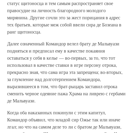
статус щитоносца и тем самым распространяет свое
правосудие на личность благородного молодого
мирянина. Другие сочли это за жест порицания в адрес
тех братьев, которые меж собой ввели сира де Бозеана в
ранг щитоносца.
Далее означенный Командор велел брату де Мальвуази
подняться и предписал ему в качестве покаяния
оставаться у себя в келье — во-первых, за то, что тот
использовал в качестве ставки в игре персону отрока,
прекрасно зная, что сама игра эта запрещена; во-вторых,
за глумление над долготерпением Командора,
выразившееся в том, что брат-рыцарь заставил отрока
сменить черное одеяние пажа Храма на ливрею с гербами
де Мальвуази.
Когда оба наказанных покинули с этим капитул,
Командор объявил, что младой сир Ожье так или иначе
лгал; но что на самом деле то ли с братом де Мальвуази,