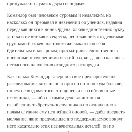
принуждают служить двум господам».
Командор был человеком суровым и недалеким, но
насколько он пребывал в неведении об учениях, издавна
передававшихся в лоне Ордена, блюдя единственно букву
устава и не вникая в секреты, пестовавшиеся отдельными
группами братьев, настолько же выказывал себя
бдительным и коварным, присматривая единственно за
внешними проявлениями всякий раз, когда дело касалось
негласного нарушения исходного распорядка.
Как только Командор завершил свое предварительное
расследование, хотя ныне и присно он знал куда больше,
ничем не выдавая того, что донесли его собственные
источники, — ибо на самом деле завистливая
озлобленность братьев-послушников по отношению к
пажам служила ему ценнейшей опорой, — дабы прервать
молчание, явно предумышленно поддерживаемое вокруг
него касательно этих незначительных деталей, он по