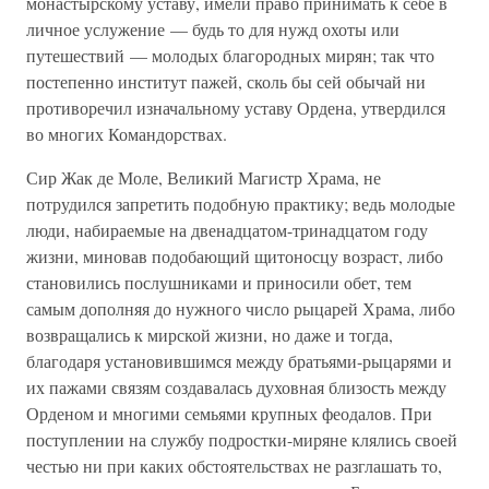
монастырскому уставу, имели право принимать к себе в
личное услужение — будь то для нужд охоты или
путешествий — молодых благородных мирян; так что
постепенно институт пажей, сколь бы сей обычай ни
противоречил изначальному уставу Ордена, утвердился
во многих Командорствах.
Сир Жак де Моле, Великий Магистр Храма, не
потрудился запретить подобную практику; ведь молодые
люди, набираемые на двенадцатом-тринадцатом году
жизни, миновав подобающий щитоносцу возраст, либо
становились послушниками и приносили обет, тем
самым дополняя до нужного число рыцарей Храма, либо
возвращались к мирской жизни, но даже и тогда,
благодаря установившимся между братьями-рыцарями и
их пажами связям создавалась духовная близость между
Орденом и многими семьями крупных феодалов. При
поступлении на службу подростки-миряне клялись своей
честью ни при каких обстоятельствах не разглашать то,