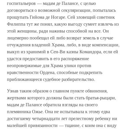
госпитальеров — мадам де Палансе, с целью
договориться о возможной секуляризации, попыталась
прощупать Гийома де Ногаре. Сей зловещий советник
Филиппа тут же понял, какую выгоду сумеет извлечь из
этой женщины, ради наживы способной на все. Он
лицемерно пообещал ей либо возврат земель в случае
отчуждения владений Храма, либо, в виде компенсации,
выкуп из хранимой в Сен-Ви казны Командора, если ей
удастся предоставить в его распоряжение
неопровержимые для Храма улики против
нравственности Ордена, способные подкрепить
приближающееся судебное разбирательство.
Узнав таким образом о главном пункте обвинения,
жертвами которого должны были стать братья-рыцари,
мадам де Палансе обратила взгляды на своего
племянника Ожье. Она не испытывала к этому едва
достигшему четырнадцати лет прелестному ребенку ни
малейшей привязанности — тщание, с коим она с виду