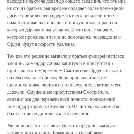
выходе из-за стола довел до общего сведения, что отныне
никто из братьев-рыцарей не обладает более чрезмерной
доселе привилегией содержать в его цитадели иных
пажей помимо щитоносцев и послушников, право на
которых даровано им уставом. И что юные миряне,
которые проживали там и не домогались посвящения в
Орден, будут вскорости удалены.
Так как это решение вызвало у братьев-рыцарей всплеск
эмоций, Командор собрал капитул и в присутствии
прибывшего тем временем Смотрителя Ордена изложил
на нем недавнее прискорбное происшествие, не
преминув пожаловаться на то неведение, в котором его
держали. Смущенные присутствием Смотрителя,
явившегося для передачи всей полноты полномочий
Командору прямо от Великого Магистра, большинство
братьев присоединилось к его решению.
Уверившись, что заставил уважать предписываемую
уставом дисциплину, Командор, ко всеобщему