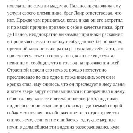
поведать, не сама ли мадам де Палансе предложила ему
услуги своего племянника, брат Лаир ответствовал, что
нет. Прежде чем признаться, когда и как он его встретил
и по какой причине привлек к себе в качестве пажа, брат
де Шансо, неоднократно выказывая признаки раскаяния
и проливая слезы по поводу необузданных беспорядков,
причиной коих он стал, раз за разом кляня себя за то, что
навлек несчастье на голову того, кого все еще считал
невинным, сообщил, что в тот год на протяжении всей
Страстной недели его ночь за ночью неотступно
преследовало во сне одно и то же видение, хотя он и
крепко спал: ему снилось, что он преследует в лесу оленя,
а затем зверь вдруг останавливался и поворачивал к нему
свою голову: хоть ее и венчали оленьи рога, под ними
виднелось юношеское лицо; сквозь раздираемый сворой
собак мех появлялось обнаженное тело отрока; нее это
снилось ему, если он не ошибается, одну-две мерные
ночи; в дальнейшем эти видения разворачивались куда