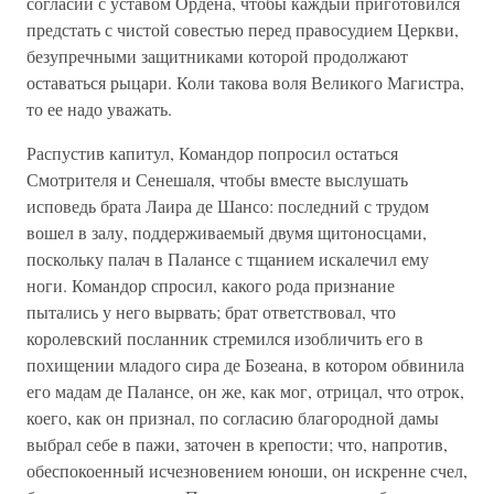
согласии с уставом Ордена, чтобы каждый приготовился
предстать с чистой совестью перед правосудием Церкви,
безупречными защитниками которой продолжают
оставаться рыцари. Коли такова воля Великого Магистра,
то ее надо уважать.
Распустив капитул, Командор попросил остаться
Смотрителя и Сенешаля, чтобы вместе выслушать
исповедь брата Лаира де Шансо: последний с трудом
вошел в залу, поддерживаемый двумя щитоносцами,
поскольку палач в Палансе с тщанием искалечил ему
ноги. Командор спросил, какого рода признание
пытались у него вырвать; брат ответствовал, что
королевский посланник стремился изобличить его в
похищении младого сира де Бозеана, в котором обвинила
его мадам де Палансе, он же, как мог, отрицал, что отрок,
коего, как он признал, по согласию благородной дамы
выбрал себе в пажи, заточен в крепости; что, напротив,
обеспокоенный исчезновением юноши, он искренне счел,