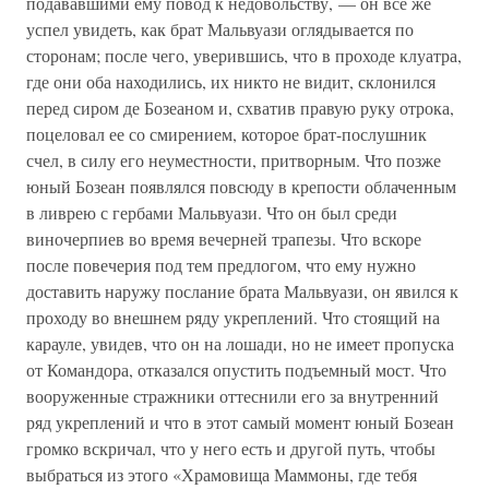
подававшими ему повод к недовольству, — он все же
успел увидеть, как брат Мальвуази оглядывается по
сторонам; после чего, уверившись, что в проходе клуатра,
где они оба находились, их никто не видит, склонился
перед сиром де Бозеаном и, схватив правую руку отрока,
поцеловал ее со смирением, которое брат-послушник
счел, в силу его неуместности, притворным. Что позже
юный Бозеан появлялся повсюду в крепости облаченным
в ливрею с гербами Мальвуази. Что он был среди
виночерпиев во время вечерней трапезы. Что вскоре
после повечерия под тем предлогом, что ему нужно
доставить наружу послание брата Мальвуази, он явился к
проходу во внешнем ряду укреплений. Что стоящий на
карауле, увидев, что он на лошади, но не имеет пропуска
от Командора, отказался опустить подъемный мост. Что
вооруженные стражники оттеснили его за внутренний
ряд укреплений и что в этот самый момент юный Бозеан
громко вскричал, что у него есть и другой путь, чтобы
выбраться из этого «Храмовища Маммоны, где тебя