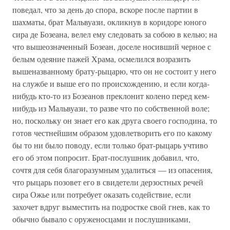
поведал, что за день до спора, вскоре после партии в
шахматы, брат Мальвуази, окликнув в коридоре юного
сира де Бозеана, велел ему следовать за собою в келью; на
что вышеозначенный Бозеан, доселе носивший черное с
белым одеяние пажей Храма, осмелился возразить
вышеназванному брату-рыцарю, что он не состоит у него
на службе и выше его по происхождению, и если когда-
нибудь кто-то из Бозеанов преклонит колено перед кем-
нибудь из Мальвуази, то разве что по собственной воле;
но, поскольку он знает его как друга своего господина, то
готов честнейшим образом удовлетворить его по какому
бы то ни было поводу, если только брат-рыцарь учтиво
его об этом попросит. Брат-послушник добавил, что,
сочтя для себя благоразумным удалиться — из опасения,
что рыцарь позовет его в свидетели дерзостных речей
сира Ожье или потребует оказать содействие, если
захочет вдруг выместить на подростке свой гнев, как то
обычно бывало с оруженосцами и послушниками,