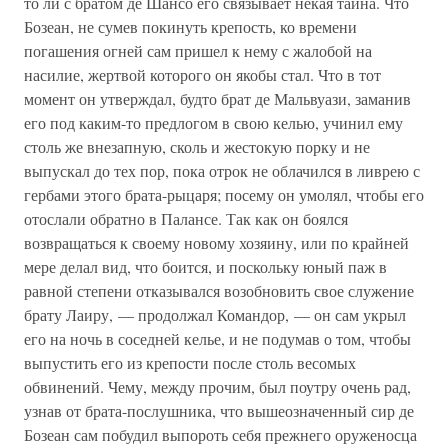
то ли с братом де Шансо его связывает некая тайна. Что
Бозеан, не сумев покинуть крепость, ко времени
погашения огней сам пришел к нему с жалобой на
насилие, жертвой которого он якобы стал. Что в тот
момент он утверждал, будто брат де Мальвуази, заманив
его под каким-то предлогом в свою келью, учинил ему
столь же внезапную, сколь и жестокую порку и не
выпускал до тех пор, пока отрок не облачился в ливрею с
гербами этого брата-рыцаря; посему он умолял, чтобы его
отослали обратно в Палансе. Так как он боялся
возвращаться к своему новому хозяину, или по крайней
мере делал вид, что боится, и поскольку юный паж в
равной степени отказывался возобновить свое служение
брату Лаиру, — продолжал Командор, — он сам укрыл
его на ночь в соседней келье, и не подумав о том, чтобы
выпустить его из крепости после столь весомых
обвинений. Чему, между прочим, был поутру очень рад,
узнав от брата-послушника, что вышеозначенный сир де
Бозеан сам побудил выпороть себя прежнего оруженосца