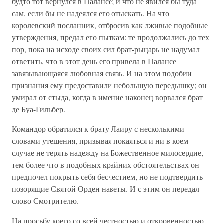
будто тот вернулся в Палансе; и что не явился бы туда
сам, если бы не надеялся его отыскать. На что
королевский посланник, отбросив как лживые подобные
утверждения, предал его пыткам: те продолжались до тех
пор, пока на исходе своих сил брат-рыцарь не надумал
ответить, что в этот день его привела в Палансе
завязывающаяся любовная связь. И на этом подобии
признания ему предоставили небольшую передышку; он
умирал от стыда, когда в имение наконец ворвался брат
де Буа-Гильбер.
Командор обратился к брату Лаиру с несколькими
словами утешения, призывая покаяться и ни в коем
случае не терять надежду на Божественное милосердие,
тем более что в подобных крайних обстоятельствах он
предпочел покрыть себя бесчестием, но не подтвердить
позорящие Святой Орден наветы. И с этим он передал
слово Смотрителю.
На просьбу коего со всей честностью и откровенностью