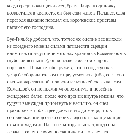
когда среди ночи щитоносец брата Лаира в одиночку
возвратился в крепость, он был едва жив: в Палансе, едва
переводя дыхание поведал он, королевские приставы
пытают его господина.
Буа-Гильбер добавил, что, тотчас же оцепив все выходы
из соседнего имения силами пятидесяти сарацин-
наймитов (присутствие которых хранилось Командором в
глубочайшей тайне), он во главе своего эскадрона
ворвался в Палансе: обнаружив, что на подступах к
усадьбе оборона толком не предусмотрена (ибо, согласно
статьям дарственной, покровительство ей оказывал сам
Командор), он не преминул опрокинуть и перебить
жандармов бальи, после чего проник внутрь имения; что,
будучи вынужден прибегнуть к насилию, он счел
правильным побыстрее довести его до конца; что в
сопровождении десятка своих людей он в конце концов
схватил мадам де Палансе, которую застал, когда она
держала совет с двумя посланниками Ногаре; что,