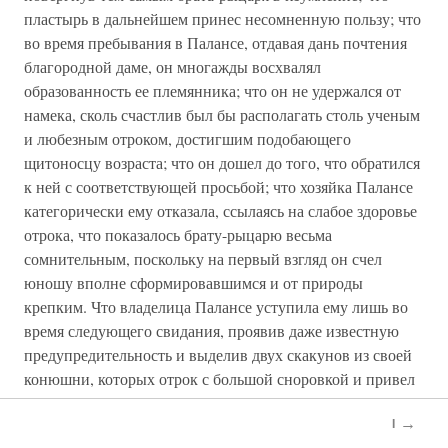
пластырь в дальнейшем принес несомненную пользу; что
во время пребывания в Палансе, отдавая дань почтения
благородной даме, он многажды восхвалял
образованность ее племянника; что он не удержался от
намека, сколь счастлив был бы располагать столь ученым
и любезным отроком, достигшим подобающего
щитоносцу возраста; что он дошел до того, что обратился
к ней с соответствующей просьбой; что хозяйка Палансе
категорически ему отказала, ссылаясь на слабое здоровье
отрока, что показалось брату-рыцарю весьма
сомнительным, поскольку на первый взгляд он счел
юношу вполне сформировавшимся и от природы
крепким. Что владелица Палансе уступила ему лишь во
время следующего свидания, проявив даже известную
предупредительность и выделив двух скакунов из своей
конюшни, которых отрок с большой сноровкой и привел
за собой в день своего вступления в Командорство.
→
I
На вопрос Смотрителя Ордена, правда ли, что во время