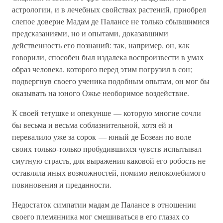
астрологии, и в лечебных свойствах растений, приобрел
слепое доверие Мадам де Палансе не только сбывшимися
предсказаниями, но и опытами, доказавшими
действенность его познаний: так, например, он, как
говорили, способен был издалека воспроизвести в умах
образ человека, которого перед этим погрузил в сон;
подвергнув своего ученика подобным опытам, он мог бы
оказывать на юного Ожье необоримое воздействие.
К своей тетушке и опекунше — которую многие сочли
бы весьма и весьма соблазнительной, хотя ей и
перевалило уже за сорок — юный де Бозеан по воле
своих только-только пробудившихся чувств испытывал
смутную страсть, для выражения каковой его робость не
оставляла иных возможностей, помимо непоколебимого
повиновения и преданности.
Недостаток симпатии мадам де Палансе в отношении
своего племянника мог смешиваться в его глазах со