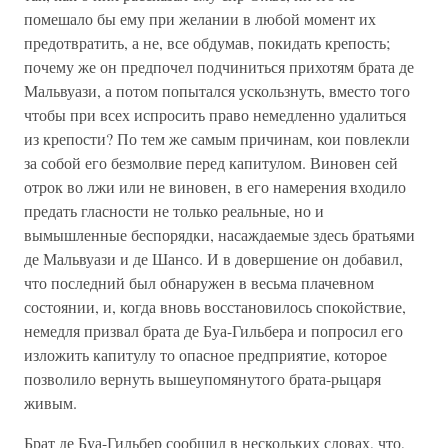
помешало бы ему при желании в любой момент их
предотвратить, а не, все обдумав, покидать крепость;
почему же он предпочел подчиниться прихотям брата де
Мальвуази, а потом попытался ускользнуть, вместо того
чтобы при всех испросить право немедленно удалиться
из крепости? По тем же самым причинам, кои повлекли
за собой его безмолвие перед капитулом. Виновен сей
отрок во лжи или не виновен, в его намерения входило
предать гласности не только реальные, но и
вымышленные беспорядки, насаждаемые здесь братьями
де Мальвуази и де Шансо. И в довершение он добавил,
что последний был обнаружен в весьма плачевном
состоянии, и, когда вновь восстановилось спокойствие,
немедля призвал брата де Буа-Гильбера и попросил его
изложить капитулу то опасное предприятие, которое
позволило вернуть вышеупомянутого брата-рыцаря
живым.
Брат де Буа-Гильбер сообщил в нескольких словах, что,