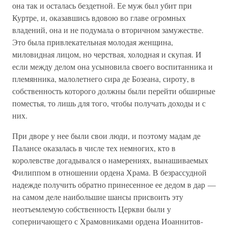
она так и осталась бездетной. Ее муж был убит при
Куртре, и, оказавшись вдовою во главе огромных
владений, она и не подумала о вторичном замужестве.
Это была привлекательная молодая женщина,
миловидная лицом, но черствая, холодная и скупая. И
если между делом она усыновила своего воспитанника и
племянника, малолетнего сира де Бозеана, сироту, в
собственность которого должны были перейти обширные
поместья, то лишь для того, чтобы получать доходы и с
них.
При дворе у нее были свои люди, и поэтому мадам де
Палансе оказалась в числе тех немногих, кто в
королевстве догадывался о намерениях, вынашиваемых
Филиппом в отношении ордена Храма. В безрассудной
надежде получить обратно принесенное ее дедом в дар —
на самом деле наибольшие шансы присвоить эту
неотъемлемую собственность Церкви были у
соперничающего с Храмовниками ордена Иоаннитов-