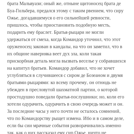
брата Мальвуази; оный же, отныне щитоносец брата де
Буа-Гильбера, предался этому с таким рвением, что сиру
Ожье, догадавшемуся о его сильнейшей ревности,
пришлось, чтобы приостановить подобную месть,
подарить ему браслет. Братья-рыцари не могли
удержаться от смеха, когда Командор уточнил, что этот
оруженосец закован в кандалы, на что он заметил, что в
их общине наверняка веет дух зла, коли такая
прискорбная деталь могла вызвать веселье у собравшихся
на капитул братьев. Командор добавил, что не хочет
углубляться в случившееся с сиром де Бозеаном и двумя
братьями-рыцарями: ко всему прочему, он отнюдь не
убежден в пресловутой шахматной партии, о которой
простодушно поведали братья-послушники; но, коли его
хотели одурачить, одурачить в свою очередь может и он.
За последние часы у него почти не осталось сомнений,
что по Командорству рыщет измена. Ибо и в самом деле,
если бы сии мрачные события разворачивались именно
так, как о них рассказал ему сир Ожье, ничто не