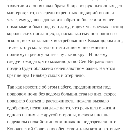
захватив их, он вырвал брата Лаира из рук пыточных дел
мастеров; что, сея среди окрестных подворий огонь и
ужас, ему удалось доставить обратно более или менее
помятыми и благородную даму, и двух уважаемых господ
королевских посланцев, и, насколько ему позволил его
эскорт, всех остальных востребованных Командором лиц;
те же, кто ускользнул от него живым, несомненно
поднимут тревогу на тысячу лье вокруг. И посему
следует ожидать, что командорство Сен-Ви рано или
поздно будет обложено сенешальством бальи. На этом
брат де Буа-Гильбер смолк и отер чело.
Так как известие об этом набеге, предпринятом под
покровом ночи без ведома большинства из них, скорее
повергло братьев в растерянность, нежели вызвало
одобрение, невзирая даже на то, что речь шла о жизни
одного из них, а с другой стороны, в своем внешне
надежном спокойствии они никак не подозревали, что
Королевский Совет способен строить им козни, которые