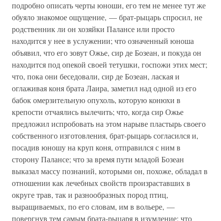
подробно описать черты юноши, его тем не менее тут же
обуяло знакомое ощущение, — брат-рыцарь спросил, не
родственник ли он хозяйки Палансе или просто
находится у нее в услужении; что означенный юноша
объявил, что его зовут Ожье, сир де Бозеан, и покуда он
находится под опекой своей тетушки, госпожи этих мест;
что, пока они беседовали, сир де Бозеан, лаская и
оглаживая коня брата Лаира, заметил над одной из его
бабок омерзительную опухоль, которую конюхи в
крепости отчаялись вылечить; что, когда сир Ожье
предложил испробовать на этом нарыве пластырь своего
собственного изготовления, брат-рыцарь согласился и,
посадив юношу на круп коня, отправился с ним в
сторону Палансе; что за время пути младой Бозеан
выказал массу познаний, которыми он, похоже, обладал в
отношении как лечебных свойств произраставших в
округе трав, так и разнообразных пород птиц,
выращиваемых, по его словам, им в вольере, —
повергнув тем самым брата-рыцаря в изумление; что