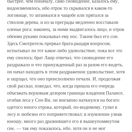
быстрее, чем поначалу, само сновидение, казалось ему,
видоизменялось, ибо отрок то скрывался в каком-то
логовище, то затаивался в чащобе или прятался за
стволом дерева, и из-за преграды медленно восставали
оленьи рога: наконец, за ними выдвигалось лицо, и отрок
обеими руками показывал ему нос. Таким был его сон.
Здесь Смотритель прервал брата-рыцаря вопросом,
испытывал ли тот какое-либо удовольствие, пока все это
ему снилось; брат Лаир отвечал, что сновидение его
раздражало и что принужденный раз за разом его видеть,
он начал находить в этом раздражении удовольствие, хотя
и ощущал, что оно преисполнено печали. И, продолжая
свой рассказ, поведал, что, когда пришла его очередь
объезжать верховым дозором границы владения Палансе,
огибая леса у Сен-Ви, он внезапно наткнулся на богато
одетого юного отрока, который, по-видимому, гулял в
лесу и любезно его поприветствовал; в изумлении узнав
юношу, много раз дразнившего его в вышеупомянутом
сне, — так ему показалось, ибо, хотя он и не мог