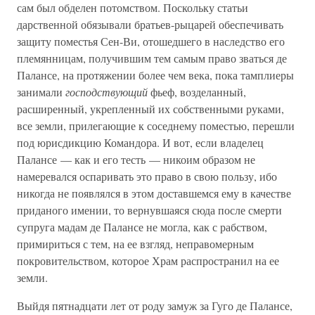
сам был обделен потомством. Поскольку статьи
дарственной обязывали братьев-рыцарей обеспечивать
защиту поместья Сен-Ви, отошедшего в наследство его
племянницам, получившим тем самым право зваться де
Палансе, на протяжении более чем века, пока тамплиеры
занимали
господствующий
фьеф, возделанный,
расширенный, укрепленный их собственными руками,
все земли, прилегающие к соседнему поместью, перешли
под юрисдикцию Командора. И вот, если владелец
Палансе — как и его тесть — никоим образом не
намеревался оспаривать это право в свою пользу, ибо
никогда не появлялся в этом доставшемся ему в качестве
приданого имении, то вернувшаяся сюда после смерти
супруга мадам де Палансе не могла, как с рабством,
примириться с тем, на ее взгляд, неправомерным
покровительством, которое Храм распространил на ее
земли.
Выйдя пятнадцати лет от роду замуж за Гуго де Палансе,