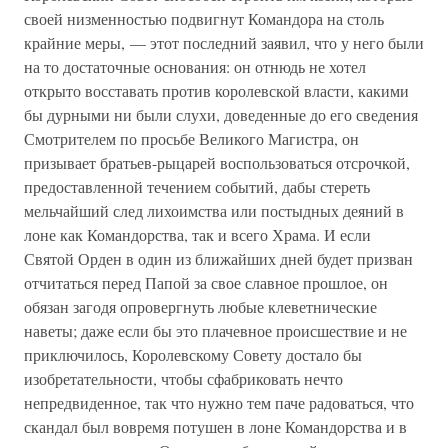
своей низменностью подвигнут Командора на столь
крайние меры, — этот последний заявил, что у него были
на то достаточные основания: он отнюдь не хотел
открыто восставать против королевской власти, какими
бы дурными ни были слухи, доведенные до его сведения
Смотрителем по просьбе Великого Магистра, он
призывает братьев-рыцарей воспользоваться отсрочкой,
предоставленной течением событий, дабы стереть
мельчайший след лихоимства или постыдных деяний в
лоне как Командорства, так и всего Храма. И если
Святой Орден в один из ближайших дней будет призван
отчитаться перед Папой за свое славное прошлое, он
обязан загодя опровергнуть любые клеветнические
наветы; даже если бы это плачевное происшествие и не
приключилось, Королевскому Совету достало бы
изобретательности, чтобы сфабриковать нечто
непредвиденное, так что нужно тем паче радоваться, что
скандал был вовремя потушен в лоне Командорства и в