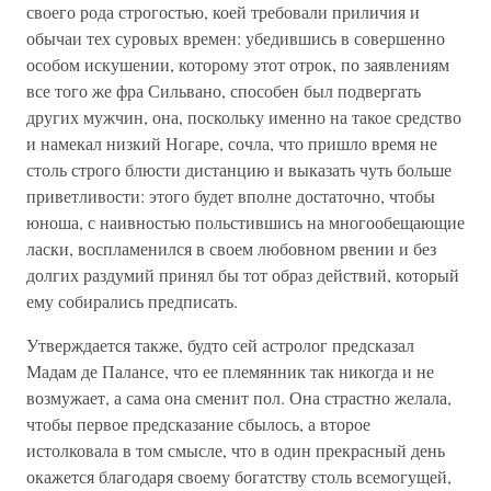
своего рода строгостью, коей требовали приличия и
обычаи тех суровых времен: убедившись в совершенно
особом искушении, которому этот отрок, по заявлениям
все того же фра Сильвано, способен был подвергать
других мужчин, она, поскольку именно на такое средство
и намекал низкий Ногаре, сочла, что пришло время не
столь строго блюсти дистанцию и выказать чуть больше
приветливости: этого будет вполне достаточно, чтобы
юноша, с наивностью польстившись на многообещающие
ласки, воспламенился в своем любовном рвении и без
долгих раздумий принял бы тот образ действий, который
ему собирались предписать.
Утверждается также, будто сей астролог предсказал
Мадам де Палансе, что ее племянник так никогда и не
возмужает, а сама она сменит пол. Она страстно желала,
чтобы первое предсказание сбылось, а второе
истолковала в том смысле, что в один прекрасный день
окажется благодаря своему богатству столь всемогущей,