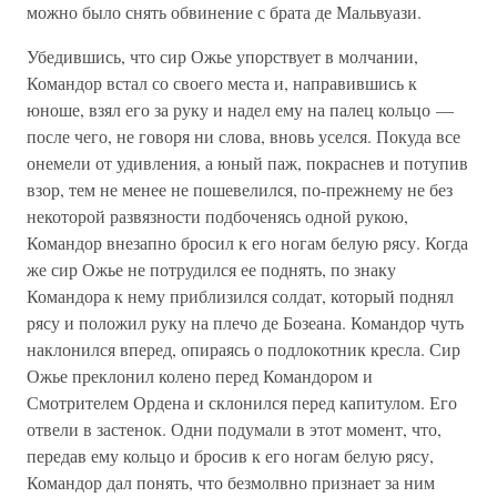
можно было снять обвинение с брата де Мальвуази.
Убедившись, что сир Ожье упорствует в молчании,
Командор встал со своего места и, направившись к
юноше, взял его за руку и надел ему на палец кольцо —
после чего, не говоря ни слова, вновь уселся. Покуда все
онемели от удивления, а юный паж, покраснев и потупив
взор, тем не менее не пошевелился, по-прежнему не без
некоторой развязности подбоченясь одной рукою,
Командор внезапно бросил к его ногам белую рясу. Когда
же сир Ожье не потрудился ее поднять, по знаку
Командора к нему приблизился солдат, который поднял
рясу и положил руку на плечо де Бозеана. Командор чуть
наклонился вперед, опираясь о подлокотник кресла. Сир
Ожье преклонил колено перед Командором и
Смотрителем Ордена и склонился перед капитулом. Его
отвели в застенок. Одни подумали в этот момент, что,
передав ему кольцо и бросив к его ногам белую рясу,
Командор дал понять, что безмолвно признает за ним