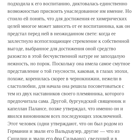
подходила к его воспитанию, диктовалась единственно
возможностью присвоить унаследованное им имение. Но
стоило ей понять, что для достижения ее химерических
целей многое может зависеть от ее воспитанника, как он
предстал перед ней в неожиданном свете: когда ее
захлестнуло всепоглощающее стремление к собственной
выгоде, выбранное для достижения оной средство
разожгло в этой бесчувственной натуре не запоздалую
нежность, но порок. Поскольку она имела самое смутное
представление о той гнусности, каковая, в глазах эпохи,
похоже, коренилась скорее в чернокнижии, нежели в
сластолюбии, для начала она решила посоветоваться с
тем из двух наставников своего племянника, которого
предпочитала сама. Другой, бургундский священник и
капеллан Палансе, позже утверждал, что именно он и
явился виновником всех последующих злоключений.
Этот человек (одни утверждают, что он был родом из
Германии и звали его Вальдхаузер, другие — что из
Сицилии и звали его фра Сильвано), сведущий и в