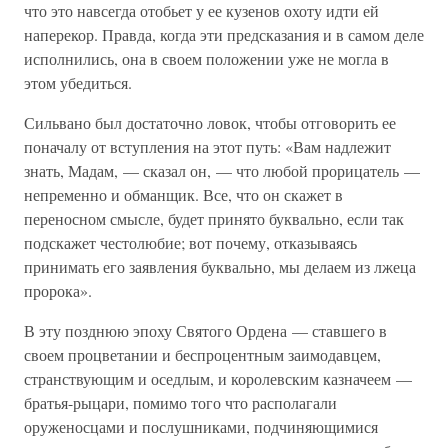
что это навсегда отобьет у ее кузенов охоту идти ей
наперекор. Правда, когда эти предсказания и в самом деле
исполнились, она в своем положении уже не могла в
этом убедиться.
Сильвано был достаточно ловок, чтобы отговорить ее
поначалу от вступления на этот путь: «Вам надлежит
знать, Мадам, — сказал он, — что любой прорицатель —
непременно и обманщик. Все, что он скажет в
переносном смысле, будет принято буквально, если так
подскажет честолюбие; вот почему, отказываясь
принимать его заявления буквально, мы делаем из лжеца
пророка».
В эту позднюю эпоху Святого Ордена — ставшего в
своем процветании и беспроцентным заимодавцем,
странствующим и оседлым, и королевским казначеем —
братья-рыцари, помимо того что располагали
оруженосцами и послушниками, подчиняющимися