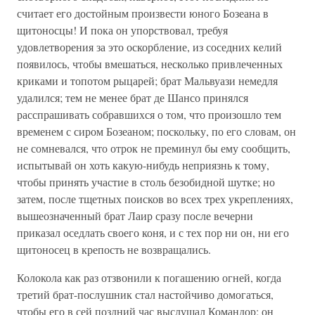
считает его достойным произвести юного Бозеана в
щитоносцы! И пока он упорствовал, требуя
удовлетворения за это оскорбление, из соседних келий
появилось, чтобы вмешаться, несколько привлеченных
криками и топотом рыцарей; брат Мальвуази немедля
удалился; тем не менее брат де Шансо принялся
расспрашивать собравшихся о том, что произошло тем
временем с сиром Бозеаном; поскольку, по его словам, он
не сомневался, что отрок не преминул бы ему сообщить,
испытывай он хоть какую-нибудь неприязнь к тому,
чтобы принять участие в столь безобидной шутке; но
затем, после тщетных поисков во всех трех укреплениях,
вышеозначенный брат Лаир сразу после вечерни
приказал оседлать своего коня, и с тех пор ни он, ни его
щитоносец в крепость не возвращались.
Колокола как раз отзвонили к погашению огней, когда
третий брат-послушник стал настойчиво домогаться,
чтобы его в сей поздний час выслушал Командор; он