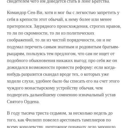
свидетелем чего им доведется стать в лоне Братства.
Командор Сен-Ви, хотя и мог бы с легкостью запретить у
себя в крепости этот обычай, к нему более или менее
притерпелся. Заурядного происхождения, строгих нравов,
то ли по скромности, то ли из политических
соображений, то ли из чистой порядочности, он и не
подумал перечить самым знатным и родовитым братьям-
рыцарям, пользуясь тем предлогом, что сам не ищет от
подобного обыкновения никаких выгод; про себя же он
дожидался возможности провести реформу: если когда-
нибудь разразится скандал вроде тех, о которых уже
ходили слухи, удобнее было бы списать его на счет этого
чуждого монастырскому устройству обычая, чем
подвергать дальнейшему сомнению изначальный устав
Святого Ордена.
В году тысяча триста седьмом, за несколько недель до
того, как Филипп повелел арестовать тамплиеров по
всему королевству, ничтожное поначалу дело заронило