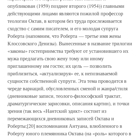
опубликован (1959) позднее второго (1954)) главными
действующими лицами являются пожилой профессор
теологии Октав, в котором без труда прослеживается
сходство с самим писателем, и его молодая супруга
Роберта (напомним, что Роберта — третье имя жены
Клоссовского Денизы). Вынесенные в название трилогии
«законы» гостеприимства требуют от установившего их
мужа предлагать свою жену тому или иному
приглашенному им гостю; их цель — позволить
приблизиться, «актуализируя» ее, к непознаваемой
сущности собственной супруги. Эта тема проводится в
череде вариаций, обусловленных сменой и жанра/стиля
(дневниковые записи, теолого-философский трактат,
драматургические зарисовки, описания картин), и точки
зрения (так весь «Нантский эдикт» состоит из
перемежающихся дневниковых записей Октава и
Роберты;[20] воспоминания Антуана, влюбленного в
Роберту юного племянника Октава (на «роль» которого в