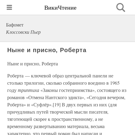
ВикиЧтение
Бафомет
Клоссовски Пьер
Ныне и присно, Роберта
Ныне и присно, Роберта
Роберта — ключевой образ центральной панели не
столько трилогии, сколько собранного воедино в 1965
году
триптиха
«Законы гостеприимства», состоящего из
романов «Отмена Нантского эдикта», «Сегодня вечером,
Роберта» и «Суфлёр».[19] В двух первых из них (для
причудливых путей творческой мысли писателя,
тяготеющей скорее к пространственному, а не
временному развертыванию материала, весьма
характерно, что первый роман был написан и