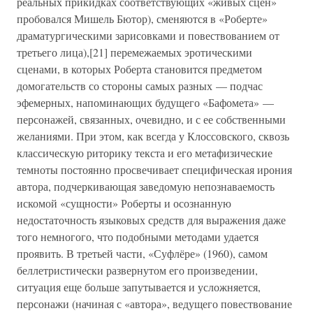
реальных прикидках соответствующих «живых сцен»
пробовался Мишель Бютор), сменяются в «Роберте»
драматургическими зарисовками и повествованием от
третьего лица),[21] перемежаемых эротическими
сценами, в которых Роберта становится предметом
домогательств со стороны самых разных — подчас
эфемерных, напоминающих будущего «Бафомета» —
персонажей, связанных, очевидно, и с ее собственными
желаниями. При этом, как всегда у Клоссовского, сквозь
классическую риторику текста и его метафизические
темноты постоянно просвечивает специфическая ирония
автора, подчеркивающая заведомую непознаваемость
искомой «сущности» Роберты и осознанную
недостаточность языковых средств для выражения даже
того немногого, что подобными методами удается
проявить. В третьей части, «Суфлёре» (1960), самом
беллетристически развернутом его произведении,
ситуация еще больше запутывается и усложняется,
персонажи (начиная с «автора», ведущего повествование