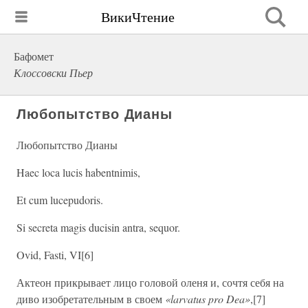
ВикиЧтение
Бафомет
Клоссовски Пьер
Любопытство Дианы
Любопытство Дианы
Haec loca lucis habentnimis,
Et cum lucepudoris.
Si secreta magis ducisin antra, sequor.
Ovid, Fasti, VI[6]
Актеон прикрывает лицо головой оленя и, сочтя себя на
диво изобретательным в своем
«larvatus pro Dea»
,[7]