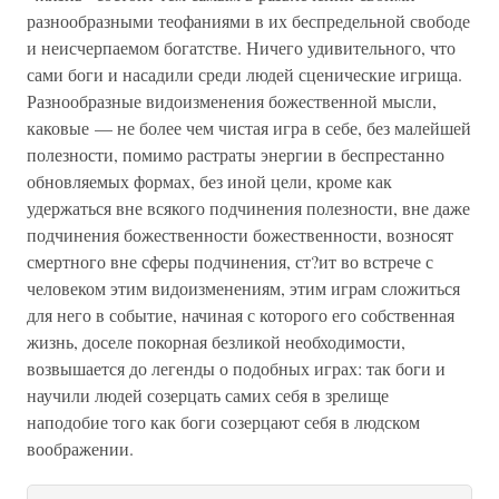
разнообразными теофаниями в их беспредельной свободе
и неисчерпаемом богатстве. Ничего удивительного, что
сами боги и насадили среди людей сценические игрища.
Разнообразные видоизменения божественной мысли,
каковые — не более чем чистая игра в себе, без малейшей
полезности, помимо растраты энергии в беспрестанно
обновляемых формах, без иной цели, кроме как
удержаться вне всякого подчинения полезности, вне даже
подчинения божественности божественности, возносят
смертного вне сферы подчинения, ст?ит во встрече с
человеком этим видоизменениям, этим играм сложиться
для него в событие, начиная с которого его собственная
жизнь, доселе покорная безликой необходимости,
возвышается до легенды о подобных играх: так боги и
научили людей созерцать самих себя в зрелище
наподобие того как боги созерцают себя в людском
воображении.