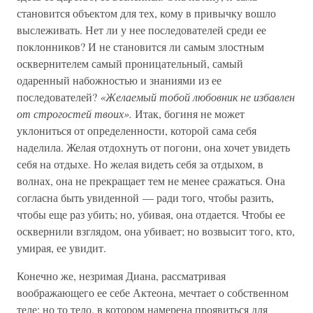
становится объектом для тех, кому в привычку вошло
выслеживать. Нет ли у нее последователей среди ее
поклонников? И не становится ли самым злостным
осквернителем самый проницательный, самый
одаренный набожностью и знаниями из ее
последователей?
«Желаемый тобой любовник не избавлен
от строгостей твоих».
Итак, богиня не может
уклониться от определенности, которой сама себя
наделила. Желая отдохнуть от погони, она хочет увидеть
себя на отдыхе. Но желая видеть себя за отдыхом, в
волнах, она не прекращает тем не менее сражаться. Она
согласна быть увиденной — ради того, чтобы разить,
чтобы еще раз убить; но, убивая, она отдается. Чтобы ее
осквернили взглядом, она убивает; но возвысит того, кто,
умирая, ее увидит.
Конечно же, незримая Диана, рассматривая
воображающего ее себе Актеона, мечтает о собственном
теле; но то тело, в котором намерена проявиться для