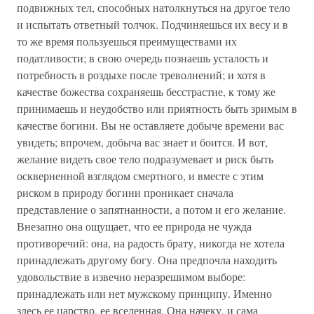
подвижных тел, способных натолкнуться на другое тело
и испытать ответный толчок. Подчиняешься их весу и в
то же время пользуешься преимуществами их
податливости; в свою очередь познаешь усталость и
потребность в роздыхе после треволнений; и хотя в
качестве божества сохраняешь бесстрастие, к тому же
принимаешь и неудобство или приятность быть зримым в
качестве богини. Вы не оставляете добыче времени вас
увидеть; впрочем, добыча вас знает и боится. И вот,
желание видеть свое тело подразумевает и риск быть
оскверненной взглядом смертного, и вместе с этим
риском в природу богини проникает сначала
представление о запятнанности, а потом и его желание.
Внезапно она ощущает, что ее природа не чужда
противоречий: она, на радость брату, никогда не хотела
принадлежать другому богу. Она предпочла находить
удовольствие в извечно неразрешимом выборе:
принадлежать или нет мужскому принципу. Именно
здесь ее царство, ее вселенная. Она начеку, и сама