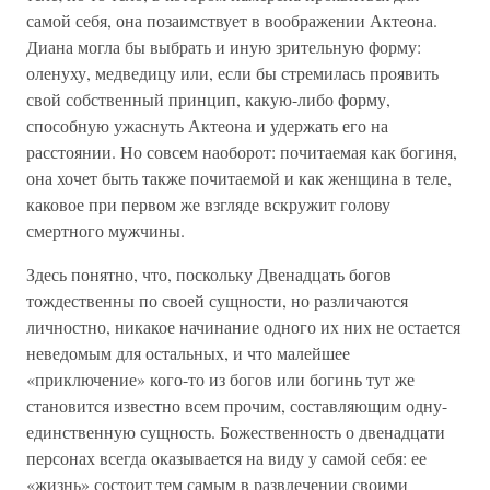
самой себя, она позаимствует в воображении Актеона.
Диана могла бы выбрать и иную зрительную форму:
оленуху, медведицу или, если бы стремилась проявить
свой собственный принцип, какую-либо форму,
способную ужаснуть Актеона и удержать его на
расстоянии. Но совсем наоборот: почитаемая как богиня,
она хочет быть также почитаемой и как женщина в теле,
каковое при первом же взгляде вскружит голову
смертного мужчины.
Здесь понятно, что, поскольку Двенадцать богов
тождественны по своей сущности, но различаются
личностно, никакое начинание одного их них не остается
неведомым для остальных, и что малейшее
«приключение» кого-то из богов или богинь тут же
становится известно всем прочим, составляющим одну-
единственную сущность. Божественность о двенадцати
персонах всегда оказывается на виду у самой себя: ее
«жизнь» состоит тем самым в развлечении своими