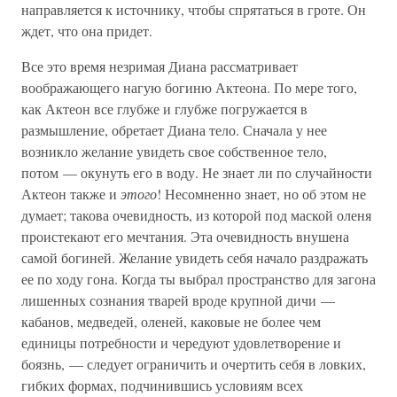
направляется к источнику, чтобы спрятаться в гроте. Он
ждет, что она придет.
Все это время незримая Диана рассматривает
воображающего нагую богиню Актеона. По мере того,
как Актеон все глубже и глубже погружается в
размышление, обретает Диана тело. Сначала у нее
возникло желание увидеть свое собственное тело,
потом — окунуть его в воду. Не знает ли по случайности
Актеон также и
этого
! Несомненно знает, но об этом не
думает; такова очевидность, из которой под маской оленя
проистекают его мечтания. Эта очевидность внушена
самой богиней. Желание увидеть себя начало раздражать
ее по ходу гона. Когда ты выбрал пространство для загона
лишенных сознания тварей вроде крупной дичи —
кабанов, медведей, оленей, каковые не более чем
единицы потребности и чередуют удовлетворение и
боязнь, — следует ограничить и очертить себя в ловких,
гибких формах, подчинившись условиям всех