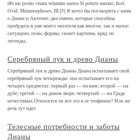
tibi me posito visam velamine narres Si poteris narrare, licet.
Ovid, Metamorphoses, III.[5] Я хотел бы поговорить с вами
о Диане и Актеоне: два имени, которые способны
пробудить в уме моего читателя как многое, так и малое:
ситуацию, позы, формы, сюжет картины, вряд ли
легенды,
Серебряный лук и древо Дианы
Серебряный лук и древо Дианы Диана испытывает свой
серебряный лук четырежды: она испытывает его на
четырех предметах: первый раз — на вязе; второй — на
дубе; третий — на диком звере; четвертый — на Граде
нечестивых.Относится ли все это к ее теофании? Или же
речь тут идет
Телесные потребности и заботы
Дианы