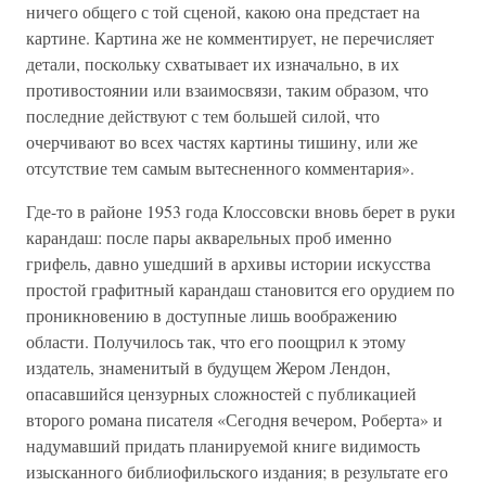
ничего общего с той сценой, какою она предстает на
картине. Картина же не комментирует, не перечисляет
детали, поскольку схватывает их изначально, в их
противостоянии или взаимосвязи, таким образом, что
последние действуют с тем большей силой, что
очерчивают во всех частях картины тишину, или же
отсутствие тем самым вытесненного комментария».
Где-то в районе 1953 года Клоссовски вновь берет в руки
карандаш: после пары акварельных проб именно
грифель, давно ушедший в архивы истории искусства
простой графитный карандаш становится его орудием по
проникновению в доступные лишь воображению
области. Получилось так, что его поощрил к этому
издатель, знаменитый в будущем Жером Лендон,
опасавшийся цензурных сложностей с публикацией
второго романа писателя «Сегодня вечером, Роберта» и
надумавший придать планируемой книге видимость
изысканного библиофильского издания; в результате его