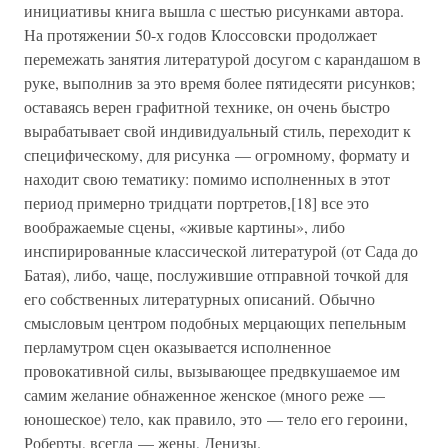
инициативы книга вышла с шестью рисунками автора.
На протяжении 50-х годов Клоссовски продолжает
перемежать занятия литературой досугом с карандашом в
руке, выполнив за это время более пятидесяти рисунков;
оставаясь верен графитной технике, он очень быстро
вырабатывает свой индивидуальный стиль, переходит к
специфическому, для рисунка — огромному, формату и
находит свою тематику: помимо исполненных в этот
период примерно тридцати портретов,[18] все это
воображаемые сцены, «живые картины», либо
инспирированные классической литературой (от Сада до
Батая), либо, чаще, послужившие отправной точкой для
его собственных литературных описаний. Обычно
смысловым центром подобных мерцающих пепельным
перламутром сцен оказывается исполненное
провокативной силы, вызывающее предвкушаемое им
самим желание обнаженное женское (много реже —
юношеское) тело, как правило, это — тело его героини,
Роберты, всегда — жены, Денизы.