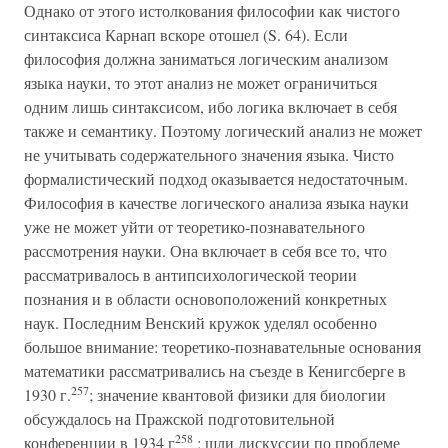
Однако от этого истолкования философии как чистого
синтаксиса Карнап вскоре отошел (S. 64). Если
философия должна заниматься логическим анализом
языка науки, то этот анализ не может ограничиться
одним лишь синтаксисом, ибо логика включает в себя
также и семантику. Поэтому логический анализ не может
не учитывать содержательного значения языка. Чисто
формалистический подход оказывается недостаточным.
Философия в качестве логического анализа языка науки
уже не может уйти от теоретико-познавательного
рассмотрения науки. Она включает в себя все то, что
рассматривалось в антипсихологической теории
познания и в области основоположений конкретных
наук. Последним Венский кружок уделял особенно
большое внимание: теоретико-познавательные основания
математики рассматривались на съезде в Кенигсберге в
257
1930 г.
; значение квантовой физики для биологии
обсуждалось на Пражской подготовительной
258
конференции в 1934 г
; шли дискуссии по проблеме