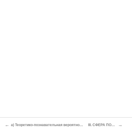
←
→
а) Теоретико-познавательная вероятность (вероятность высказываний)
III. СФЕРА ПОЗНАВАЕМОГО