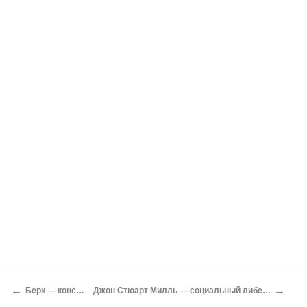
←
→
Берк — консервативная реакция
Джон Стюарт Милль — социальный либерализм; либеральность как условие рациональности