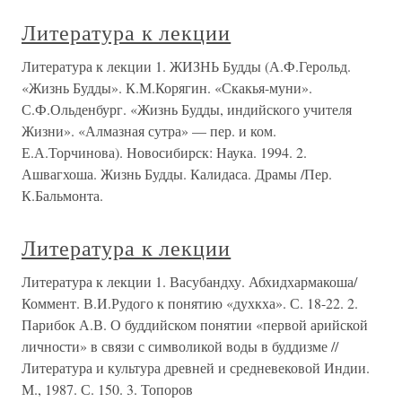
Литература к лекции
Литература к лекции 1. ЖИЗНЬ Будды (А.Ф.Герольд.
«Жизнь Будды». К.М.Корягин. «Скакья-муни».
С.Ф.Ольденбург. «Жизнь Будды, индийского учителя
Жизни». «Алмазная сутра» — пер. и ком.
Е.А.Торчинова). Новосибирск: Наука. 1994. 2.
Ашвагхоша. Жизнь Будды. Калидаса. Драмы /Пер.
К.Бальмонта.
Литература к лекции
Литература к лекции 1. Васубандху. Абхидхармакоша/
Коммент. В.И.Рудого к понятию «духкха». С. 18-22. 2.
Парибок А.В. О буддийском понятии «первой арийской
личности» в связи с символикой воды в буддизме //
Литература и культура древней и средневековой Индии.
М., 1987. С. 150. 3. Топоров