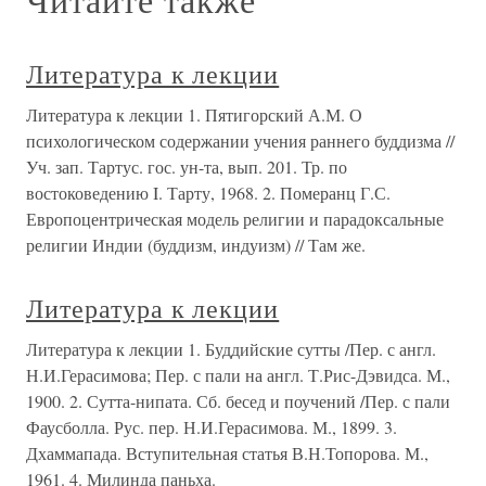
Литература к лекции
Литература к лекции 1. Пятигорский А.М. О
психологическом содержании учения раннего буддизма //
Уч. зап. Тартус. гос. ун-та, вып. 201. Тр. по
востоковедению I. Тарту, 1968. 2. Померанц Г.С.
Европоцентрическая модель религии и парадоксальные
религии Индии (буддизм, индуизм) // Там же.
Литература к лекции
Литература к лекции 1. Буддийские сутты /Пер. с англ.
Н.И.Герасимова; Пер. с пали на англ. Т.Рис-Дэвидса. М.,
1900. 2. Сутта-нипата. Сб. бесед и поучений /Пер. с пали
Фаусболла. Рус. пер. Н.И.Герасимова. М., 1899. 3.
Дхаммапада. Вступительная статья В.Н.Топорова. М.,
1961. 4. Милинда паньха.