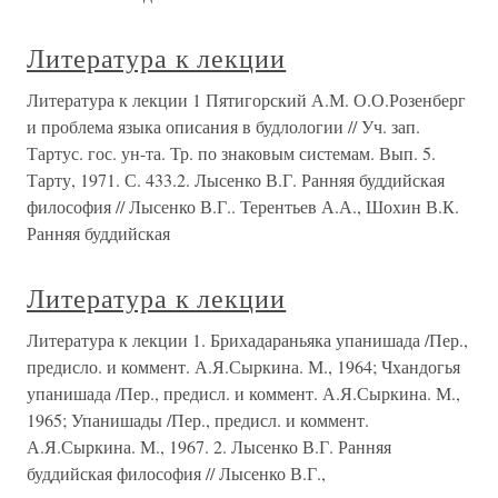
Литература к лекции
Литература к лекции 1 Пятигорский А.М. О.О.Розенберг
и проблема языка описания в будлологии // Уч. зап.
Тартус. гос. ун-та. Тр. по знаковым системам. Вып. 5.
Тарту, 1971. С. 433.2. Лысенко В.Г. Ранняя буддийская
философия // Лысенко В.Г.. Терентьев А.А., Шохин В.К.
Ранняя буддийская
Литература к лекции
Литература к лекции 1. Брихадараньяка упанишада /Пер.,
предисло. и коммент. А.Я.Сыркина. М., 1964; Чхандогья
упанишада /Пер., предисл. и коммент. А.Я.Сыркина. М.,
1965; Упанишады /Пер., предисл. и коммент.
А.Я.Сыркина. М., 1967. 2. Лысенко В.Г. Ранняя
буддийская философия // Лысенко В.Г.,