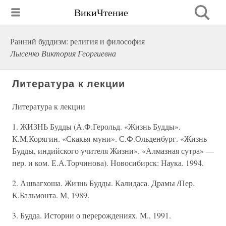
ВикиЧтение
Ранний буддизм: религия и философия
Лысенко Виктория Георгиевна
Литература к лекции
Литература к лекции
1. ЖИЗНЬ Будды (А.Ф.Герольд. «Жизнь Будды».
К.М.Корягин. «Скакья-муни». С.Ф.Ольденбург. «Жизнь
Будды, индийского учителя Жизни». «Алмазная сутра» —
пер. и ком. Е.А.Торчинова). Новосибирск: Наука. 1994.
2. Ашвагхоша. Жизнь Будды. Калидаса. Драмы /Пер.
К.Бальмонта. М, 1989.
3. Будда. Истории о перерождениях. М., 1991.