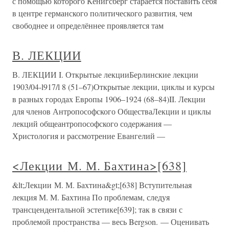
с помощью которого Кёнигсберг старается поставить себя
в центре германского политического развития, чем
свободнее и определённее проявляется там
В. ЛЕКЦИИ
В. ЛЕКЦИИ I. Открытые лекцииБерлинские лекции
1903/04-l917/l 8 (51–67)Открытые лекции, циклы и курсы
в разных городах Европы 1906–1924 (68–84)II. Лекции
для членов Антропософского ОбществаЛекции и циклы
лекций общеантропософского содержания —
Христология и рассмотрение Евангелий —
<Лекции М. М. Бахтина>[638]
&lt;Лекции М. М. Бахтина&gt;[638] Вступительная
лекция М. М. Бахтина По проблемам, следуя
трансцендентальной эстетике[639]; так в связи с
проблемой пространства — весь Bergson. — Оценивать