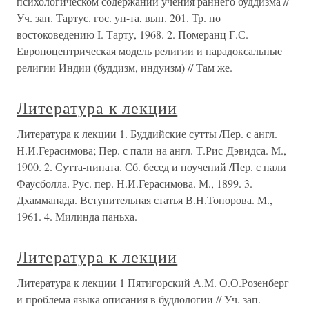
психологическом содержании учения раннего буддизма //
Уч. зап. Тартус. гос. ун-та, вып. 201. Тр. по
востоковедению I. Тарту, 1968. 2. Померанц Г.С.
Европоцентрическая модель религии и парадоксальные
религии Индии (буддизм, индуизм) // Там же.
Литература к лекции
Литература к лекции 1. Буддийские сутты /Пер. с англ.
Н.И.Герасимова; Пер. с пали на англ. Т.Рис-Дэвидса. М.,
1900. 2. Сутта-нипата. Сб. бесед и поучений /Пер. с пали
Фаусболла. Рус. пер. Н.И.Герасимова. М., 1899. 3.
Дхаммапада. Вступительная статья В.Н.Топорова. М.,
1961. 4. Милинда паньха.
Литература к лекции
Литература к лекции 1 Пятигорский А.М. О.О.Розенберг
и проблема языка описания в будлологии // Уч. зап.