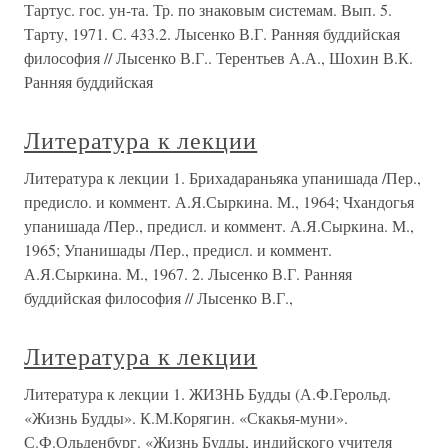
Тартус. гос. ун-та. Тр. по знаковым системам. Вып. 5.
Тарту, 1971. С. 433.2. Лысенко В.Г. Ранняя буддийская
философия // Лысенко В.Г.. Терентьев А.А., Шохин В.К.
Ранняя буддийская
Литература к лекции
Литература к лекции 1. Брихадараньяка упанишада /Пер.,
предисло. и коммент. А.Я.Сыркина. М., 1964; Чхандогья
упанишада /Пер., предисл. и коммент. А.Я.Сыркина. М.,
1965; Упанишады /Пер., предисл. и коммент.
А.Я.Сыркина. М., 1967. 2. Лысенко В.Г. Ранняя
буддийская философия // Лысенко В.Г.,
Литература к лекции
Литература к лекции 1. ЖИЗНЬ Будды (А.Ф.Герольд.
«Жизнь Будды». К.М.Корягин. «Скакья-муни».
С.Ф.Ольденбург. «Жизнь Будды, индийского учителя