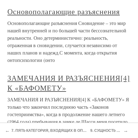
Основополагающие разъяснения
Основополагающие разъяснения Сновидение – это мир
нашей внутренней и по большей части бессознательной
реальности. Оно детерминистично: реальность,
отраженная в сновидении, случается независимо от
наших планов и надежд.С момента, когда открытия
онтопсихологии (онто
ЗАМЕЧАНИЯ И РАЗЪЯСНЕНИЯ[4]
К «БАФОМЕТУ»
ЗАМЕЧАНИЯ И РАЗЪЯСНЕНИЯ[4] К «БАФОМЕТУ» Я
только что закончил последнюю часть «Законов
гостеприимства», когда в продолжение нашего летнего
(1964 года) пребывания в замке де Шасси меня посетило
желание восстановить некоторые переживания своего
←
→
7. ПЯТb КАТЕГОРИЯ, ВХОДЯЩИХ В ОПРЕДЕЛЕНИЕ ЧИСЛА
9. СУЩНОСТb ВРЕМЕНИ
отрочества. Результатом стал