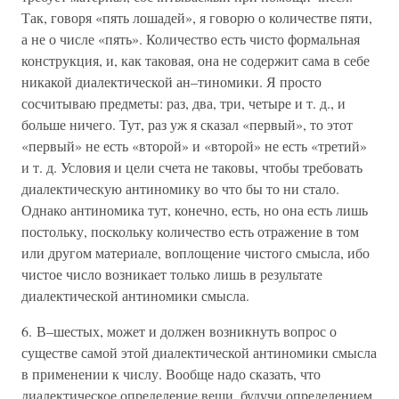
Так, говоря «пять лошадей», я говорю о количестве пяти,
а не о числе «пять». Количество есть чисто формальная
конструкция, и, как таковая, она не содержит сама в себе
никакой диалектической ан–тиномики. Я просто
сосчитываю предметы: раз, два, три, четыре и т. д., и
больше ничего. Тут, раз уж я сказал «первый», то этот
«первый» не есть «второй» и «второй» не есть «третий»
и т. д. Условия и цели счета не таковы, чтобы требовать
диалектическую антиномику во что бы то ни стало.
Однако антиномика тут, конечно, есть, но она есть лишь
постольку, поскольку количество есть отражение в том
или другом материале, воплощение чистого смысла, ибо
чистое число возникает только лишь в результате
диалектической антиномики смысла.
6. В–шестых, может и должен возникнуть вопрос о
существе самой этой диалектической антиномики смысла
в применении к числу. Вообще надо сказать, что
диалектическое определение вещи, будучи определением