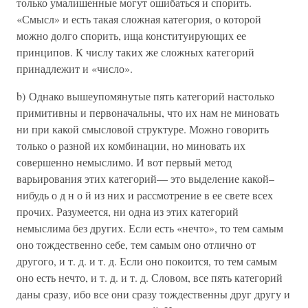
только умалишенные могут ошибаться и спорить.
«Смысл» и есть такая сложная категория, о которой
можно долго спорить, ища конституирующих ее
принципов. К числу таких же сложных категорий
принадлежит и «число».
b) Однако вышеупомянутые пять категорий настолько
примитивны и первоначальны, что их нам не миновать
ни при какой смысловой структуре. Можно говорить
только о разной их комбинации, но миновать их
совершенно немыслимо. И вот первый метод
варьирования этих категорий— это выделение какой–
нибудь о д н о й из них и рассмотрение в ее свете всех
прочих. Разумеется, ни одна из этих категорий
немыслима без других. Если есть «нечто», то тем самым
оно тождественно себе, тем самым оно отлично от
другого, и т. д. и т. д. Если оно покоится, то тем самым
оно есть нечто, и т. д. и т. д. Словом, все пять категорий
даны сразу, ибо все они сразу тождественны друг другу и