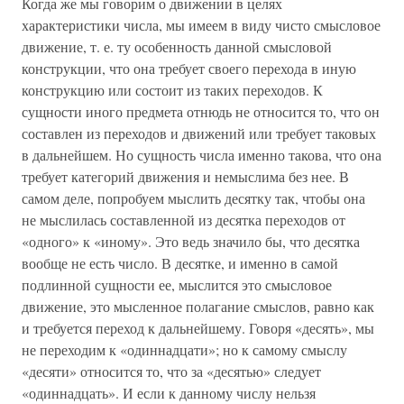
Когда же мы говорим о движении в целях
характеристики числа, мы имеем в виду чисто смысловое
движение, т. е. ту особенность данной смысловой
конструкции, что она требует своего перехода в иную
конструкцию или состоит из таких переходов. К
сущности иного предмета отнюдь не относится то, что он
составлен из переходов и движений или требует таковых
в дальнейшем. Но сущность числа именно такова, что она
требует категорий движения и немыслима без нее. В
самом деле, попробуем мыслить десятку так, чтобы она
не мыслилась составленной из десятка переходов от
«одного» к «иному». Это ведь значило бы, что десятка
вообще не есть число. В десятке, и именно в самой
подлинной сущности ее, мыслится это смысловое
движение, это мысленное полагание смыслов, равно как
и требуется переход к дальнейшему. Говоря «десять», мы
не переходим к «одиннадцати»; но к самому смыслу
«десяти» относится то, что за «десятью» следует
«одиннадцать». И если к данному числу нельзя