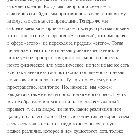
отождествления. Когда мы говорили о «нечто» и
фиксировали эйдос, мы противопоставляли «это» всему
иному, что есть за его пределами. Теперь же мы
отбрасываем категорию «этого» и всецело рассматриваем
«это» только с точки зрения тех различий, которые царят
в сфере «этого», не переходя за пределы «этого». Тогда
перед нами расстилается некая умная качественность,
некое умное пространство, которое, конечно, не есть
нечто физическое или механическое, но тем не менее есть
все–таки некая взаимопротивопостав–ляемость и некая
смысловая внеположность. Тут мы получаем умное
пространство, или топос. Но, наконец, мы можем
выдвигать также и категорию подвижного покоя. Пусть
мы не обращаем внимания ни на то, что есть данный
предмет, т. е. на эйдос, ни на то, какие различия в нем
царят, т. е. на его топос. Пусть все «нечто», которое в нем
есть, есть только «нечто» подвижного покоя; и пусть
всякое различие, которое в нем существует, есть только