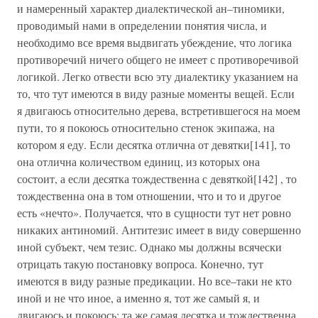
и намеренный характер диалектической ан–тиномики,
проводимый нами в определении понятия числа, и
необходимо все время выдвигать убеждение, что логика
противоречий ничего общего не имеет с противоречивой
логикой. Легко отвести всю эту диалектику указанием на
то, что тут имеются в виду разные моменты вещей. Если
я двигаюсь относительно дерева, встретившегося на моем
пути, то я покоюсь относительно стенок экипажа, на
котором я еду. Если десятка отлична от девятки[141], то
она отлична количеством единиц, из которых она
состоит, а если десятка тождественна с девяткой[142] , то
тождественна она в том отношении, что и то и другое
есть «нечто». Получается, что в сущности тут нет ровно
никаких антиномий. Антитезис имеет в виду совершенно
иной субъект, чем тезис. Однако мы должны всячески
отрицать такую постановку вопроса. Конечно, тут
имеются в виду разные предикации. Но все–таки не кто
иной и не что иное, а именно я, тот же самый я, и
двигаюсь и покоюсь; та же самая десятка и тождественна