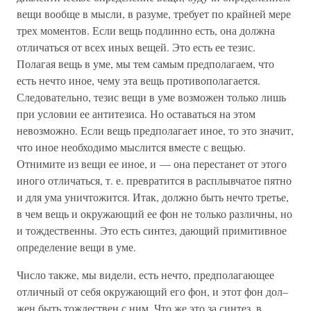
вещи вообще в мысли, в разуме, требует по крайней мере
трех моментов. Если вещь подлинно есть, она должна
отличаться от всех иных вещей. Это есть ее тезис.
Полагая вещь в уме, мы тем самым предполагаем, что
есть нечто иное, чему эта вещь противополагается.
Следовательно, тезис вещи в уме возможен только лишь
при условии ее антитезиса. Но оставаться на этом
невозможно. Если вещь предполагает иное, то это значит,
что иное необходимо мыслится вместе с вещью.
Отнимите из вещи ее иное, и — она перестанет от этого
иного отличаться, т. е. превратится в расплывчатое пятно
и для ума уничтожится. Итак, должно быть нечто третье,
в чем вещь и окружающий ее фон не только различны, но
и тождественны. Это есть синтез, дающий примитивное
определение вещи в уме.
Число также, мы видели, есть нечто, предполагающее
отличный от себя окружающий его фон, и этот фон дол–
жен быть тождествен с ним. Что же это за синтез, в