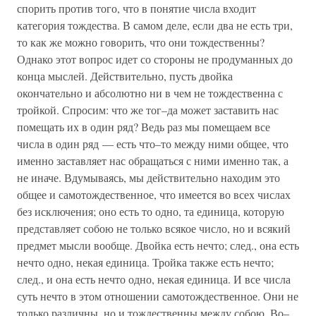
спорить против того, что в понятие числа входит
категория тождества. В самом деле, если два не есть три,
то как же можно говорить, что они тождественны?
Однако этот вопрос идет со стороны не продуманных до
конца мыслей. Действительно, пусть двойка
окончательно и абсолютно ни в чем не тождественна с
тройкой. Спросим: что же тог–да может заставить нас
помещать их в один ряд? Ведь раз мы помещаем все
числа в один ряд — есть что–то между ними общее, что
именно заставляет нас обращаться с ними именно так, а
не иначе. Вдумываясь, мы действительно находим это
общее и самотождественное, что имеется во всех числах
без исключения; оно есть то одно, та единица, которую
представляет собою не только всякое число, но и всякий
предмет мысли вообще. Двойка есть нечто; след., она есть
нечто одно, некая единица. Тройка также есть нечто;
след., и она есть нечто одно, некая единица. И все числа
суть нечто в этом отношении самотождественное. Они не
только различны, но и тождественны между собою. Во–