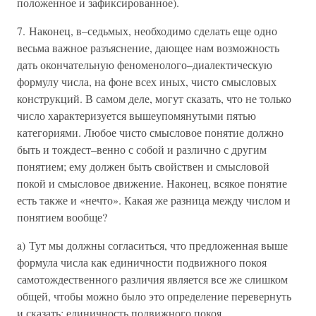
положенное и зафиксированное).
7. Наконец, в–седьмых, необходимо сделать еще одно
весьма важное разъяснение, дающее нам возможность
дать окончательную феноменолого–диалектическую
формулу числа, на фоне всех иных, чисто смысловых
конструкций. В самом деле, могут сказать, что не только
число характеризуется вышеупомянутыми пятью
категориями. Любое чисто смысловое понятие должно
быть и тождест–венно с собой и различно с другим
понятием; ему должен быть свойствен и смысловой
покой и смысловое движение. Наконец, всякое понятие
есть также и «нечто». Какая же разница между числом и
понятием вообще?
a) Тут мы должны согласиться, что предложенная выше
формула числа как единичности подвижного покоя
самотождественного различия является все же слишком
общей, чтобы можно было это определение перевернуть
и сказать: единичность подвижного покоя