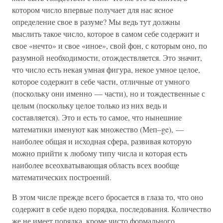
котором число впервые получает для нас ясное
определение свое в разуме? Мы ведь тут должны
мыслить такое число, которое в самом себе содержит и
свое «нечто» и свое «иное», свой фон, с которым оно, по
разумной необходимости, отождествляется. Это значит,
что число есть некая умная фигура, некое умное целое,
которое содержит в себе части, отличные от умного
(поскольку они именно — части), но и тождественные с
целым (поскольку целое только из них ведь и
составляется). Это и есть то самое, что нынешние
математики именуют как множество (Меп–ge), —
наиболее общая и исходная сфера, развивая которую
можно прийти к любому типу числа и которая есть
наиболее всеохватывающая область всех вообще
математических построений.
В этом числе прежде всего бросается в глаза то, что оно
содержит в себе идею порядка, последования. Количество
же не имеет порядка, кроме чисто формального