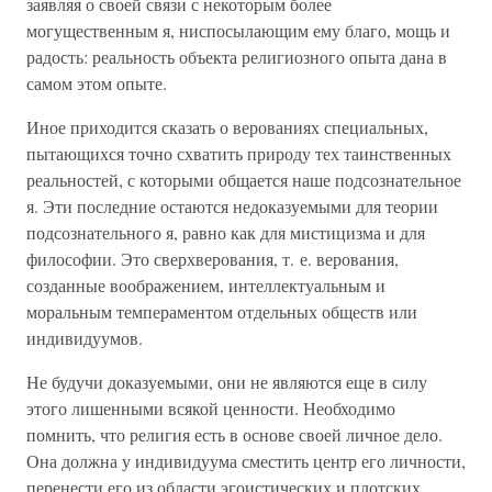
заявляя о своей связи с некоторым более
могущественным я, ниспосылающим ему благо, мощь и
радость: реальность объекта религиозного опыта дана в
самом этом опыте.
Иное приходится сказать о верованиях специальных,
пытающихся точно схватить природу тех таинственных
реальностей, с которыми общается наше подсознательное
я. Эти последние остаются недоказуемыми для теории
подсознательного я, равно как для мистицизма и для
философии. Это сверхверования, т. е. верования,
созданные воображением, интеллектуальным и
моральным темпераментом отдельных обществ или
индивидуумов.
Не будучи доказуемыми, они не являются еще в силу
этого лишенными всякой ценности. Необходимо
помнить, что религия есть в основе своей личное дело.
Она должна у индивидуума сместить центр его личности,
перенести его из области эгоистических и плотских