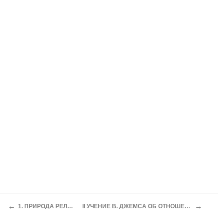
←
→
1. ПРИРОДА РЕЛИГИОЗНОГО ОПЫТА
II УЧЕНИЕ В. ДЖЕМСА ОБ ОТНОШЕНИИ МЕЖДУ РЕЛИГИЕЙ И НАУКОЙ