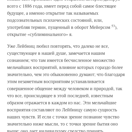
всего с 1886 года, имеет перед собой самое блестящее
будущее, а именно открытие так называемых
подсознательных психических состояний, или,
53
употребляя термин, пущенный в оборот Мейерсом
),
открытие «сублиминального» я.
Уже Лейбниц любил повторять, что далеко не все,
существующее в нашей душе, замечается нашим
сознанием; что там имеется бесчисленное множество
мельчайших восприятий, влияние которых гораздо более
значительно, чем это обыкновенно думают; что благодаря
этим незаметным восприятиям устанавливается
совершенное общение между человеком и природой, так
что все, происходящее в этой последней, известным
образом отражается в каждом из нас. Эти мельчайшие
восприятия составляют по Лейбницу самую сущность
наших чувств. И если с точки зрение познание чувство
значительно ниже мысли, то с точки зрение бытия оно
выше: оно дает индивидууму средство принять