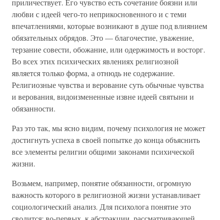
приличествует. Его чувство есть сочетание боязни или
любви с идеей чего-то неприкосновенного и с теми
впечатлениями, которые возникают в душе под влиянием
обязательных обрядов. Это — благочестие, уважение,
терзание совести, обожание, или одержимость и восторг.
Во всех этих психических явлениях религиозной
является только форма, а отнюдь не содержание.
Религиозные чувства и верование суть обычные чувства
и верования, видоизмененные извне идеей святыни и
обязанности.
Раз это так, мы ясно видим, почему психология не может
достигнуть успеха в своей попытке до конца объяснить
все элементы религии общими законами психической
жизни.
Возьмем, например, понятие обязанности, огромную
важность которого в религиозной жизни устанавливает
социологический анализ. Для психолога понятие это
сводится: во-первых, к абстракции, рассматривающей