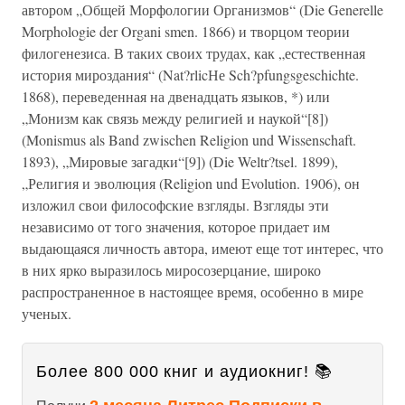
автором „Общей Морфологии Организмов“ (Die Generelle
Morphologie der Organi smen. 1866) и творцом теории
филогенезиса. В таких своих трудах, как „естественная
история мироздания“ (Nat?rlicНе Sch?pfungsgeschichte.
1868), переведенная на двенадцать языков, *) или
„Монизм как связь между религией и наукой“[8])
(Monismus als Band zwischen Religion und Wissenschaft.
1893), „Мировые загадки“[9]) (Die Weltr?tsel. 1899),
„Религия и эволюция (Religion und Evolution. 1906), он
изложил свои философские взгляды. Взгляды эти
независимо от того значения, которое придает им
выдающаяся личность автора, имеют еще тот интерес, что
в них ярко выразилось миросозерцание, широко
распространенное в настоящее время, особенно в мире
ученых.
Более 800 000 книг и аудиокниг! 📚