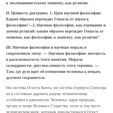
к эволюционистскому монизму, как религии.
II. Ценность доктрины. 1. Идея научной философии:
Каким образом переходит Геккель от науки к
философии?—2. Научная философия, как отрицание и
замена религий: каким образом переходит Геккель от
монизма, как философии, к монизму, как религии?
III. Научная философия и научная мораль в
современную эпоху. — Научная философия: неесность
и расплывчатость этого понятия. Мораль
солидарности: двусмысленность этого термина. —
Там, где дело идет об отношении человека к вещам,
дуализм сохраняется.
Ни система Огюста Конта, ни система Герберта Спенсера
не в состоянии даровать разуму человеческому
устойчивого равновесия. Человеку, царю природы,
органу и опоре Великого Существа, тесно в том чисто
человеческом мире, которым довольствовался Огюст