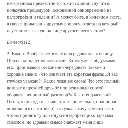
начертанном предвестие того, что со мной случится,
пользуясь процедурой, основанной одновременно на
палеографии и гадании? А может быть, в конечном счете,
я скорее прикован к другому вопросу, ответа на который
неустанно взыскую на лице другого: чего я стою?
Бальзак
[112]
2. Власть Воображаемого не опосредованна: я не ищу
Образа, он вдруг является мне. Затем уже я, обдумывая
его, принимаюсь бесконечно чередовать плохие и
хорошие знаки: «Что означает эта короткая фраза: „Я вас
глубоко уважаю?“ Какие ледяные слова! Что это: полный
возврат к прежней дружбе или вежливый способ
оборвать неприятный разговор?» Как стендалевский
Октав, я никогда не знаю, что же нормально; полностью
лишившись (я это знаю) рассудка, я хочу заменить его,
чтобы принять ту или иную интерпретацию, здравым
смыслом; но здравый смысл снабжает меня лишь