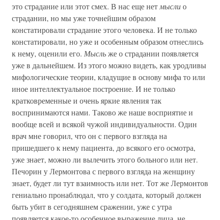
это страдание или этот смех. В нас еще нет
мысли
о
страдании, но мы уже точнейшим образом
констатировали страдание этого человека. И не только
констатировали, но уже и особенным образом отнеслись
к нему, оценили его.
Мысль
же о страдании появляется
уже в дальнейшем. Из этого можно видеть, как уродливы
мифологические теории, кладущие в основу мифа то или
иное интеллектуальное построение. И не только
кратковременные и очень яркие явления так
воспринимаются нами. Таково же наше восприятие и
вообще всей и всякой чужой индивидуальности. Один
врач мне говорил, что он с первого взгляда на
пришедшего к нему пациента, до всякого его осмотра,
уже знает, можно ли вылечить этого больного или нет.
Печорин у Лермонтова с первого взгляда на женщину
знает, будет ли тут взаимность или нет. Тот же Лермонтов
гениально пронаблюдал, что у солдата, который должен
быть убит в сегодняшнем сражении, уже с утра
появляется какое-то особенное выражение лица, не