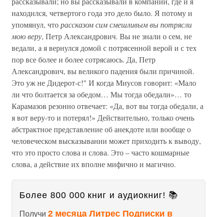
рассказывали; но вы рассказывали в компании, где и я
находился, четвертого года это дело было. Я потому и
упомянул, что
рассказом сим смешливым вы потрясли
мою веру
, Петр Александрович. Вы не знали о сем, не
ведали, а я вернулся домой с потрясенной верой и с тех
пор все более и более сотрясаюсь. Да, Петр
Александрович, вы великого падения были причиной.
Это уж не Дидерот-с!" И когда Миусов говорит: «Мало
ли что болтается за обедом… Мы тогда обедали»… то
Карамазов резонно отвечает: «Да, вот вы тогда обедали, а
я вот веру-то и потерял!» Действительно, только очень
абстрактное представление об анекдоте или вообще о
человеческом высказывании может приходить к выводу,
что это просто слова и слова. Это – часто кошмарные
слова, а действие их вполне мифично и магично.
Более 800 000 книг и аудиокниг! 📚
2 месяца Литрес Подписки в
Получи