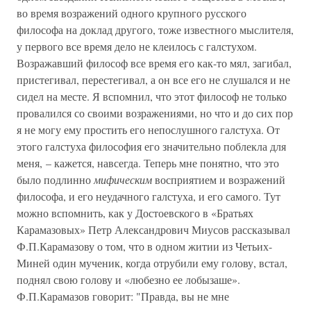
во время возражений одного крупного русского
философа на доклад другого, тоже известного мыслителя,
у первого все время дело не клеилось с галстухом.
Возражавший философ все время его как-то мял, загибал,
пристегивал, перестегивал, а он все его не слушался и не
сидел на месте. Я вспомнил, что этот философ не только
провалился со своими возражениями, но что и до сих пор
я не могу ему простить его непослушного галстуха. От
этого галстуха философия его значительно поблекла для
меня, – кажется, навсегда. Теперь мне понятно, что это
было подлинно
мифическим
восприятием и возражений
философа, и его неудачного галстуха, и его самого. Тут
можно вспомнить, как у Достоевского в «Братьях
Карамазовых» Петр Александрович Миусов рассказывал
Ф.П.Карамазову о том, что в одном житии из Четьих-
Миней один мученик, когда отрубили ему голову, встал,
поднял свою голову и «любезно ее лобызаше».
Ф.П.Карамазов говорит: "Правда, вы не мне