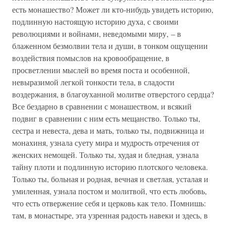
есть монашество? Может ли кто-нибудь увидеть историю,
подлинную настоящую историю духа, с своими
революциями и войнами, неведомыми миру, – в
блаженном безмолвии тела и души, в тонком ощущении
воздействия помыслов на кровообращение, в
просветлении мыслей во время поста и особенной,
невыразимой легкой тонкости тела, в сладости
воздержания, в благоуханной молитве отверстого сердца?
Все бездарно в сравнении с монашеством, и всякий
подвиг в сравнении с ним есть мещанство. Только ты,
сестра и невеста, дева и мать, только ты, подвижница и
монахиня, узнала суету мира и мудрость отречения от
женских немощей. Только ты, худая и бледная, узнала
тайну плоти и подлинную историю плотского человека.
Только ты, больная и родная, вечная и светлая, усталая и
умиленная, узнала постом и молитвой, что есть любовь,
что есть отвержение себя и церковь как тело. Помнишь:
там, в монастыре, эта узренная радость навеки и здесь, в