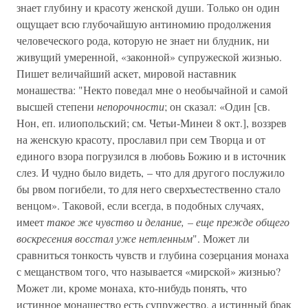
знает глубину и красоту женской души. Только он один
ощущает всю глубочайшую антиномию продолжения
человеческого рода, которую не знает ни блудник, ни
живущий умеренной, «законной» супружеской жизнью.
Пишет величайший аскет, мировой наставник
монашества: "Некто поведал мне о необычайной и самой
высшей степени
непорочности
; он сказал: «Один [св.
Нон, еп. илиопольский; см. Четьи-Минеи 8 окт.], воззрев
на женскую красоту, прославил при сем Творца и от
единого взора погрузился в любовь Божию и в источник
слез. И чудно было видеть, – что для другого послужило
бы рвом погибели, то для него сверхъестественно стало
венцом». Таковой, если всегда, в подобных случаях,
имеет
такое же чувство и делание, – еще прежде общего
воскресения восстал уже нетленным
". Может ли
сравниться тонкость чувств и глубина созерцания монаха
с мещанством того, что называется «мирской» жизнью?
Может ли, кроме монаха, кто-нибудь понять, что
истинное монашество есть супружество, а истинный брак