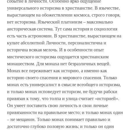
событие в личности. Особенно ярко ощущение
универсального историзма в христианстве. В язычестве,
вырастающем на обожествлении космоса, строго говоря,
нет историзма. Языческий платонизм – максимально
аисторическая система. Тут сама история и социология
есть часть астрономии. В христианстве, вырастающем на
культе абсолютной Личности, персоналистична и
исторична всякая мелочь. И в особенности опыт
мистического историзма ощущается христианским
монашеством. Для монаха нет безразличных вещей.
Монах все переживает как историю, а именно как
историю своего спасения и мирового спасения. Только
монах есть универсалист в смысле всеобщего историзма,
и только монах исповедует историзм, не будучи рабски
привязан к тому, что толпа и улица считает «историей».
Он умеет поставить свою личность и свои личные
привязанности на правильное место; и только монах один
– не мещанин. Только монах понимает правильно и
достаточно глубоко половую жизнь; и только он один