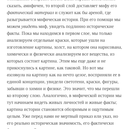
сказать, амифичен, то второй слой доставляет мифу его
фактический материал
и служит как бы ареной, где
разыгрывается мифическая история. При его помощи мы
можем
увидеть
миф, увидеть подлинно исторические
факты. Пока мы находимся в первом слое, мы только
анализируем отдельные краски, которые ушли на
изготовление картины, холст, на котором она нарисована,
химически и физически анализируем все вещества, из
которых состоит картина. Этим мы еще даже и не
прикоснулись к картине, как таковой. Но вот мы
взглянули
на картину как на нечто
целое
, восприняли ее в
единой концепции, увидели светотени, краски, фигуры,
забывши о химии и физике. Это значит, что мы перешли
ко второму слою. Аналогично, в мифической истории мы
тут начинаем видеть живых личностей и живые факты;
картина истории становится обозримым и ощутимым
целым. Уже перед нами не мертвый приказ или указ, но
его реально историческая значимость, его фактически