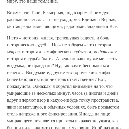
миру, это наше томление.
Вижу я очи Твои, Безмерная, под взором Твоим душа
расплавливается… – о, не уходи, моя Единая и Верная,
овитая радостями тающими, радостями, знающими Все.
И это – история, живая, трепещущая радость и боль
исторических судеб… Но – не забудем – это история
мифов
, история для мифического субъекта,
мифическая
история и судьба бытия. А ведь по-вашему же миф есть
выдумка, не правда ли? Ну, так вам и беспокоиться
нечего… Вы думаете, другие «исторические» мифы
более безопасны или не столь ответственны? Вот,
пожалуйста. Однажды я обратил внимание на то, что
умирающие за несколько минут, часов (а иногда и дней)
вдруг вперяют взор в какую-нибудь точку пространства,
явно не могущую, в обычных условиях, быть предметом
столь напряженного фиксирования. Иногда на лице
умирающего появляется при этом выражение ужаса, как
бы при виде каких-то страшных чудовищ. Иной раз лицо