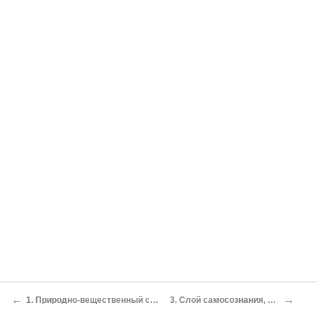
←
→
1. Природно-вещественный слой истории
3. Слой самосознания, или слова