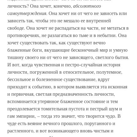
личность? Она хочет, конечно,
абсолютного
самоутверждения
. Она хочет ни от чего не зависеть или
зависеть так, чтобы это не мешало ее внутренней
свободе. Она хочет не распадаться на части, не метаться в
противоречиях, не разлагаться во тьме и в небытии. Она
хочет существовать так, как существуют вечно
блаженные боги, вкушающие бесконечный мир и умную
тишину своего ни от чего не зависящего, светлого бытия.
И вот, когда чувственная и пестро-случайная история
личности, погруженной в относительное, полутемное,
бессильное и болезненное существование, вдруг
приходит к событию, в котором выявляется эта исконная
и первичная, светлая предназначенность личности,
вспоминается утерянное блаженное состояние и тем
преодолевается томительная пустота и пестрый шум и
гам эмпирии, – тогда это значит, что творится чудо. В
чуде есть веяние вечного прошлого, поруганного и
растленного, и вот возникающего вновь чистым и