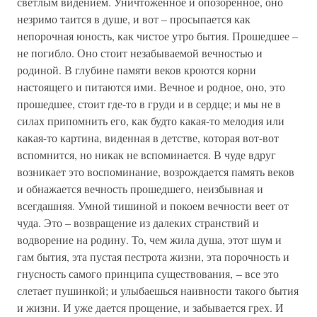
светлым видением. Уничтоженное и опозоренное, оно
незримо таится в душе, и вот – просыпается как
непорочная юность, как чистое утро бытия. Прошедшее –
не погибло. Оно стоит незабываемой вечностью и
родиной. В глубине памяти веков кроются корни
настоящего и питаются ими. Вечное и родное, оно, это
прошедшее, стоит где-то в груди и в сердце; и мы не в
силах припомнить его, как будто какая-то мелодия или
какая-то картина, виденная в детстве, которая вот-вот
вспомнится, но никак не вспоминается. В чуде вдруг
возникает это воспоминание, возрождается память веков
и обнажается вечность прошедшего, неизбывная и
всегдашняя. Умной тишиной и покоем вечности веет от
чуда. Это – возвращение из далеких странствий и
водворение на родину. То, чем жила душа, этот шум и
гам бытия, эта пустая пестрота жизни, эта порочность и
гнусность самого принципа существования, – все это
слетает пушинкой; и улыбаешься наивности такого бытия
и жизни. И уже дается прощение, и забывается грех. И