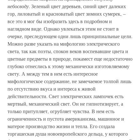
небосводу
. Зеленый цвет деревьев, синий цвет далеких
гор, лиловатый и красноватый цвет зимних сумерек, –
все это я мог бы изобразить здесь в подробном и
наглядном виде. Однако увлекаться этим не стоит в
очерке, преследующем одни лишь принципиальные цели.
Можно разве указать на мифологию электрического
света, так как поэты, спокон веков воспевавшие цвета и
цветные предметы в природе, покамест еще недостаточно
глубоко отнеслись к этому механически изготовляемому
свету. А между тем в нем есть интересное
мифологическое содержание, не замечаемое толпой лишь
по отсутствию вкуса и интереса к живой
действительности. Свет электрических лампочек есть
мертвый, механический свет. Он не гипнотизирует, а
только притупляет, огрубляет чувства. В нем есть
ограниченность и пустота американизма, машинное и
матерое производство жизни и тепла. Его создала
торгашеская душа новоевропейского дельца, у которого