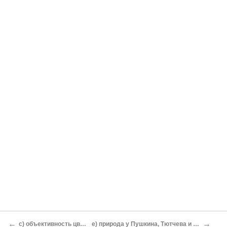
←
→
c) объективность цветной мифологии;
e) природа у Пушкина, Тютчева и Баратынского, по А.Белому