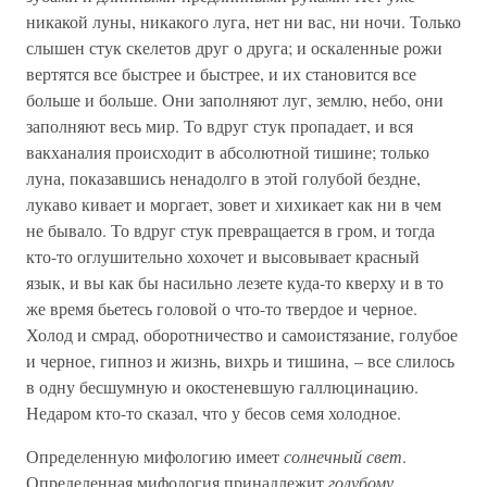
никакой луны, никакого луга, нет ни вас, ни ночи. Только
слышен стук скелетов друг о друга; и оскаленные рожи
вертятся все быстрее и быстрее, и их становится все
больше и больше. Они заполняют луг, землю, небо, они
заполняют весь мир. То вдруг стук пропадает, и вся
вакханалия происходит в абсолютной тишине; только
луна, показавшись ненадолго в этой голубой бездне,
лукаво кивает и моргает, зовет и хихикает как ни в чем
не бывало. То вдруг стук превращается в гром, и тогда
кто-то оглушительно хохочет и высовывает красный
язык, и вы как бы насильно лезете куда-то кверху и в то
же время бьетесь головой о что-то твердое и черное.
Холод и смрад, оборотничество и самоистязание, голубое
и черное, гипноз и жизнь, вихрь и тишина, – все слилось
в одну бесшумную и окостеневшую галлюцинацию.
Недаром кто-то сказал, что у бесов семя холодное.
Определенную мифологию имеет
солнечный свет
.
Определенная мифология принадлежит
голубому