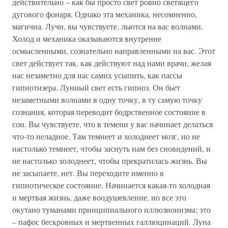
действительно – как бы просто свет ровно светящего
дугового фонаря. Однако эта механика, несомненно,
магична. Лучи, вы чувствуете, льются на вас волнами.
Холод и механика оказываются внутренне
осмысленными, сознательно направленными на вас. Этот
свет действует так, как действуют над нами врачи, желая
нас незаметно для нас самих усыпить, как пассы
гипнотизера. Лунный свет есть гипноз. Он бьет
незаметными волнами в одну точку, в ту самую точку
сознания, которая переводит бодрственное состояние в
сон. Вы чувствуете, что в темени у вас начинает делаться
что-то неладное. Там темнеет и холоднеет мозг, но не
настолько темнеет, чтобы заснуть нам без сновидений, и
не настолько холоднеет, чтобы прекратилась жизнь. Вы
не засыпаете, нет. Вы переходите именно в
гипнотическое состояние. Начинается какая-то холодная
и мертвая жизнь, даже воодушевление, но все это
окутано туманами принципиального иллюзионизма; это
– пафос бескровных и мертвенных галлюцинаций. Луна