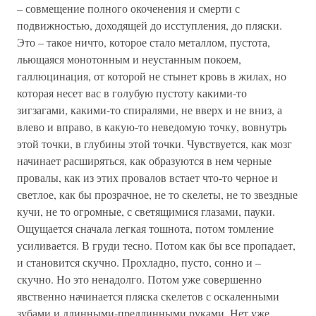
– совмещение полного окоченения и смерти с
подвижностью, доходящей до исступления, до пляски.
Это – такое ничто, которое стало металлом, пустота,
льющаяся монотонным и неустанным покоем,
галлюцинация, от которой не стынет кровь в жилах, но
которая несет вас в голубую пустоту какими-то
зигзагами, какими-то спиралями, не вверх и не вниз, а
влево и вправо, в какую-то неведомую точку, вовнутрь
этой точки, в глубины этой точки. Чувствуется, как мозг
начинает расширяться, как образуются в нем черные
провалы, как из этих провалов встает что-то черное и
светлое, как бы прозрачное, не то скелеты, не то звездные
кучи, не то огромные, с светящимися глазами, пауки.
Ощущается сначала легкая тошнота, потом томление
усиливается. В груди тесно. Потом как бы все пропадает,
и становится скучно. Прохладно, пусто, сонно и –
скучно. Но это ненадолго. Потом уже совершенно
явственно начинается пляска скелетов с оскаленными
зубами и длинными-предлинными руками. Нет уже