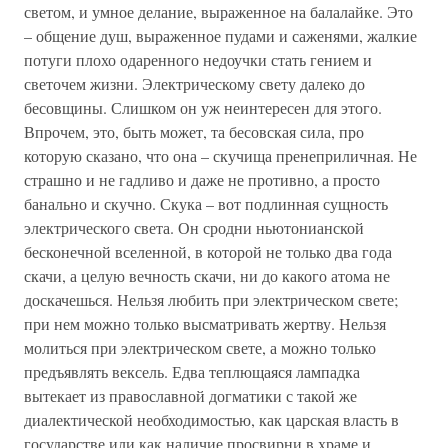
светом, и умное делание, выраженное на балалайке. Это
– общение душ, выраженное пудами и саженями, жалкие
потуги плохо одаренного недоучки стать гением и
светочем жизни. Электрическому свету далеко до
бесовщины. Слишком он уж неинтересен для этого.
Впрочем, это, быть может, та бесовская сила, про
которую сказано, что она – скучища пренеприличная. Не
страшно и не гадливо и даже не противно, а просто
банально и скучно. Скука – вот подлинная сущность
электрического света. Он сродни ньютонианской
бесконечной вселенной, в которой не только два года
скачи, а целую вечность скачи, ни до какого атома не
доскачешься. Нельзя любить при электрическом свете;
при нем можно только высматривать жертву. Нельзя
молиться при электрическом свете, а можно только
предъявлять вексель. Едва теплющаяся лампадка
вытекает из православной догматики с такой же
диалектической необходимостью, как царская власть в
государстве или как наличие просвирни в храме и