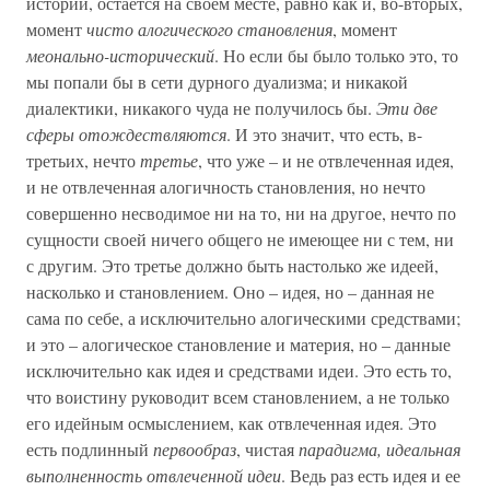
истории, остается на своем месте, равно как и, во-вторых,
момент
чисто алогического становления
, момент
меонально-исторический
. Но если бы было только это, то
мы попали бы в сети дурного дуализма; и никакой
диалектики, никакого чуда не получилось бы.
Эти две
сферы отождествляются
. И это значит, что есть, в-
третьих, нечто
третье
, что уже – и не отвлеченная идея,
и не отвлеченная алогичность становления, но нечто
совершенно несводимое ни на то, ни на другое, нечто по
сущности своей ничего общего не имеющее ни с тем, ни
с другим. Это третье должно быть настолько же идеей,
насколько и становлением. Оно – идея, но – данная не
сама по себе, а исключительно алогическими средствами;
и это – алогическое становление и материя, но – данные
исключительно как идея и средствами идеи. Это есть то,
что воистину руководит всем становлением, а не только
его идейным осмыслением, как отвлеченная идея. Это
есть подлинный
первообраз
, чистая
парадигма, идеальная
выполненность отвлеченной идеи
. Ведь раз есть идея и ее