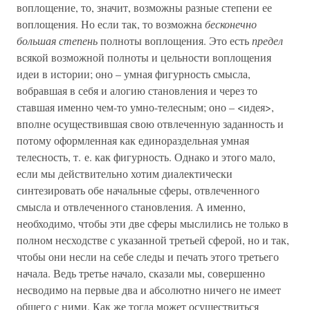
воплощение, то, значит, возможны разные степени ее
воплощения. Но если так, то возможна
бесконечно
большая степень
полноты воплощения. Это есть
предел
всякой возможной полноты и цельности воплощения
идеи в истории; оно – умная фигурность смысла,
вобравшая в себя и алогию становления и через то
ставшая именно чем-то умно-телесным; оно – <идея>,
вполне осуществившая свою отвлеченную заданность и
потому оформленная как единораздельная умная
телесность, т. е. как фигурность. Однако и этого мало,
если мы действительно хотим диалектически
синтезировать обе начальные сферы, отвлеченного
смысла и отвлеченного становления. А именно,
необходимо, чтобы эти две сферы мыслились не только в
полном несходстве с указанной третьей сферой, но и так,
чтобы они несли на себе следы и печать этого третьего
начала. Ведь третье начало, сказали мы, совершенно
несводимо на первые два и абсолютно ничего не имеет
общего с ними. Как же тогда может осуществиться