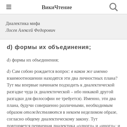
ВикиЧтение
Диалектика мифа
Лосев Алексей Федорович
d) формы их объединения;
d) формы их объединения;
d) Сам собою рождается вопрос:
в каком же именно
взаимоотношении находятся эти два личностных плана?
Тут мы впервые начинаем подходить к диалектической
разгадке чуда (к диалектической – ибо никакой другой
разгадки для философии не требуется). Именно, эти два
плана, будучи совершенно различными, необходимым
образом
отождествляются
в некоем неделимом образе,
согласно общему диалектическому закону. Тут
повторяется первичная диалектика «одного» и «иного»; и