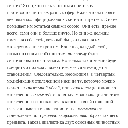
синтез? Ясно, что нельзя остаться при таком
противостоянии трех разных сфер. Надо, чтобы первые
две были модифицированы в свете этой третьей. Это не
помешает им остаться самими собою. Они есть, прежде
всего, сами они и больше ничто. Но они же должны
иметь на себе слой, который бы указывал на их
отождествление с третьим. Конечно, каждый слой,
согласно своим особенностям,
по-своему
будет
синтезироваться с третьим. Но только так и можно будет
говорить о полном диалектическом синтезе идеи и
становления. Следовательно, необходима, в-четвертых,
модификация отвлеченной идеи на ту, которую можно
назвать
выраженной идеей
, или
значением
(в отличие от
отвлеченного
смысла
), и, в-пятых, модификация чистого
отвлеченного становления, взятого в своей сплошной
неразличимости и алогичности, на
осмысленное
становление, или
реально вещественный
образ ставшего
предмета. Такова диалектика двух основных личностных