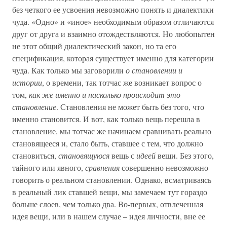
без четкого ее усвоения невозможно понять и диалектики
чуда. «Одно» и «иное» необходимым образом отличаются
друг от друга и взаимно отождествляются. Но любопытен
не этот общий диалектический закон, но та его
спецификация, которая существует именно для категории
чуда. Как только мы заговорили
о становлении и
истории
, о времени, так тотчас же возникает вопрос о
том,
как же именно и насколько происходит это
становление
. Становления не может быть без того, что
именно становится. И вот, как только вещь перешла в
становление, мы тотчас же начинаем сравнивать реально
становящееся и, стало быть, ставшее с тем, что должно
становиться,
становящуюся
вещь с
идеей
вещи. Без этого,
тайного или явного,
сравнения
совершенно невозможно
говорить о реальном становлении. Однако, всматриваясь
в реальный лик ставшей вещи, мы замечаем тут гораздо
больше слоев, чем только два. Во-первых, отвлеченная
идея вещи, или в нашем случае – идея личности, вне ее