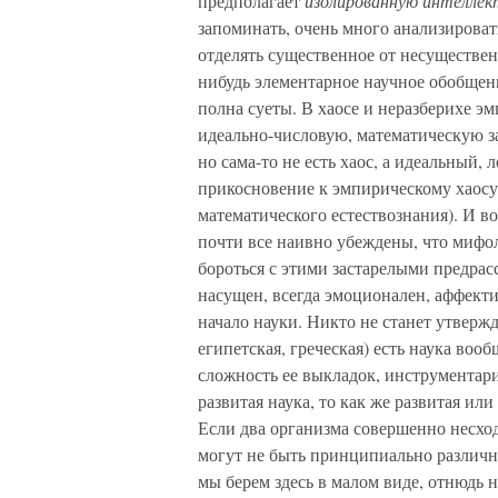
предполагает
изолированную интеллек
запоминать, очень много анализироват
отделять существенное от несуществен
нибудь элементарное научное обобщен
полна суеты. В хаосе и неразберихе э
идеально-числовую, математическую за
но сама-то не есть хаос, а идеальный,
прикосновение к эмпирическому хаосу
математического естествознания). И в
почти все наивно убеждены, что мифол
бороться с этими застарелыми предра
насущен, всегда эмоционален, аффекти
начало науки. Никто не станет утвержд
египетская, греческая) есть наука вооб
сложность ее выкладок, инструментари
развитая наука, то как же развитая ил
Если два организма совершенно несход
могут не быть принципиально различн
мы берем здесь в малом виде, отнюдь н