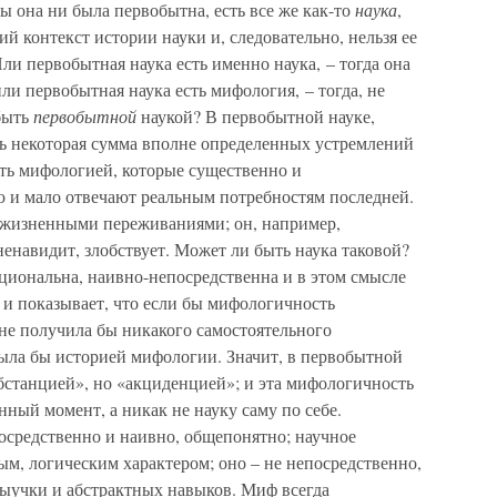
ы она ни была первобытна, есть все же как-то
наука
,
й контекст истории науки и, следовательно, нельзя ее
ли первобытная наука есть именно наука, – тогда она
или первобытная наука есть мифология, – тогда, не
быть
первобытной
наукой? В первобытной науке,
ть некоторая сумма вполне определенных устремлений
ыть мифологией, которые существенно и
и мало отвечают реальным потребностям последней.
жизненными переживаниями; он, например,
ненавидит, злобствует. Может ли быть наука таковой?
циональна, наивно-непосредственна и в этом смысле
аз и показывает, что если бы мифологичность
 не получила бы никакого самостоятельного
была бы историей мифологии. Значит, в первобытной
бстанцией», но «акциденцией»; и эта мифологичность
анный момент, а никак не науку саму по себе.
средственно и наивно, общепонятно; научное
м, логическим характером; оно – не непосредственно,
выучки и абстрактных навыков. Миф всегда