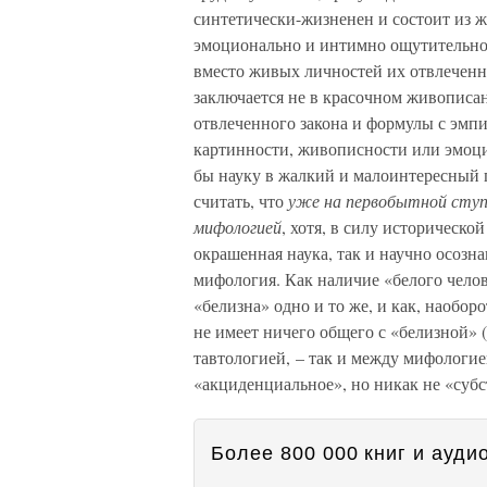
синтетически-жизненен и состоит из 
эмоционально и интимно ощутительно; 
вместо живых личностей их отвлеченн
заключается не в красочном живописан
отвлеченного закона и формулы с эмпи
картинности, живописности или эмоци
бы науку в жалкий и малоинтересный
считать, что
уже на первобытной ступе
мифологией
, хотя, в силу историческо
окрашенная наука, так и научно осозн
мифология. Как наличие «белого челове
«белизна» одно и то же, и как, наоборо
не имеет ничего общего с «белизной» 
тавтологией, – так и между мифологи
«акциденциальное», но никак не «суб
Более 800 000 книг и аудио