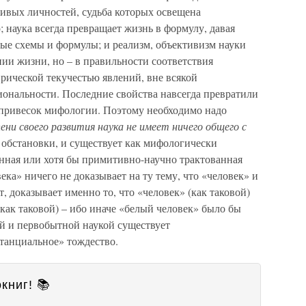
живых личностей, судьба которых освещена
наука всегда превращает жизнь в формулу, давая
ые схемы и формулы; и реализм, объективизм науки
ии жизни, но – в правильности соответствия
рической текучестью явлений, вне всякой
ональности. Последние свойства навсегда превратили
 привесок мифологии. Поэтому необходимо надо
ни своего развития наука не имеет ничего общего с
й обстановки, и существует как мифологически
анная или хотя бы примитивно-научно трактованная
ка» ничего не доказывает на ту тему, что «человек» и
т, доказывает именно то, что «человек» (как таковой)
(как таковой) – ибо иначе «белый человек» было бы
ей и первобытной наукой существует
станциальное» тождество.
книг! 📚