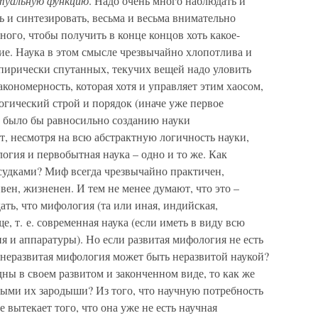
туальную функцию
. Надо очень много наблюдать и
ь и синтезировать, весьма и весьма внимательно
ного, чтобы получить в конце концов хоть какое-
ие. Наука в этом смысле чрезвычайно хлопотлива и
мпирически спутанных, текучих вещей надо уловить
кономерность, которая хотя и управляет этим хаосом,
 логический строй и порядок (иначе уже первое
 было бы равносильно созданию науки
от, несмотря на всю абстрактную логичность науки,
огия и первобытная наука – одно и то же. Как
ссудками? Миф всегда чрезвычайно практичен,
вен, жизненен. И тем не менее думают, что это –
ать, что мифология (та или иная, индийская,
ще, т. е. современная наука (если иметь в виду всю
я и аппаратуры). Но если развитая мифология не есть
и неразвитая мифология может быть неразвитой наукой?
ны в своем развитом и законченном виде, то как же
ыми их зародыши? Из того, что научную потребность
е вытекает того, что она уже не есть научная