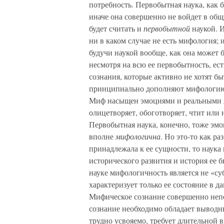
потребность. Первобытная наука, как б
иначе она совершенно не войдет в общи
будет считать и
первобытной
наукой. И
ни в каком случае не есть мифология; 
будучи наукой вообще, как она может 
несмотря на всю ее первобытность, ес
сознания, которые активно не хотят б
принципиально дополняют мифологию 
Миф насыщен эмоциями и реальными 
олицетворяет, обоготворяет, чтит или 
Первобытная наука, конечно, тоже эмо
вполне
мифологична
. Но это-то как р
принадлежала к ее сущности, то наука
исторического развития и история ее 
науке мифологичность является не «су
характеризует только ее состояние в д
Мифическое сознание совершенно непо
сознание необходимо обладает выводны
трудно усвояемо, требует длительной 