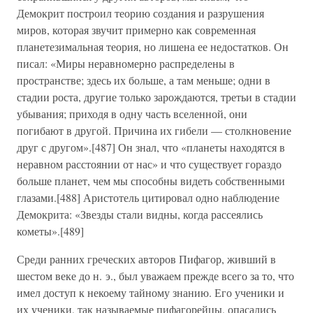
Демокрит построил теорию создания и разрушения
миров, которая звучит примерно как современная
планетезимальная теория, но лишена ее недостатков. Он
писал: «Миры неравномерно распределены в
пространстве; здесь их больше, а там меньше; одни в
стадии роста, другие только зарождаются, третьи в стадии
убывания; приходя в одну часть вселенной, они
погибают в другой. Причина их гибели — столкновение
друг с другом».[487] Он знал, что «планеты находятся в
неравном расстоянии от нас» и что существует гораздо
больше планет, чем мы способны видеть собственными
глазами.[488] Аристотель цитировал одно наблюдение
Демокрита: «Звезды стали видны, когда рассеялись
кометы».[489]
Среди ранних греческих авторов Пифагор, живший в
шестом веке до н. э., был уважаем прежде всего за то, что
имел доступ к некоему тайному знанию. Его ученики и
их ученики, так называемые пифагорейцы, опасались