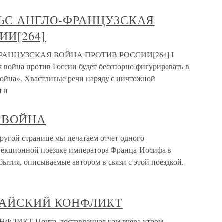
ЛЬС АНГЛО-ФРАНЦУЗСКАЯ
ИИ[264]
ФРАНЦУЗСКАЯ ВОЙНА ПРОТИВ РОССИИ[264] I
я война против России будет бесспорно фигурировать в
ойна». Хвастливые речи наряду с ничтожной
я и
И ВОЙНА
ой странице мы печатаем отчет одного
пекционной поездке императора Франца-Иосифа в
ытия, описываемые автором в связи с этой поездкой,
ТАЙСКИЙ КОНФЛИКТ
КТ Почта, доставленная нам вчера утром