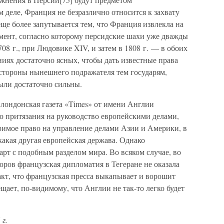
 деле, Франция не безразлично относится к захвату
еще более запутывается тем, что Франция извлекла на
мент, согласно которому персидские шахи уже дважды
08 г., при Людовике XIV, и затем в 1808 г. — в обоих
ниях достаточно ясных, чтобы дать известные права
 стороны нынешнего подражателя тем государям,
ыли достаточно сильны.
» лондонская газета «Times» от имени Англии
го притязания на руководство европейскими делами,
римое право на управление делами Азии и Америки, в
акая другая европейская держава. Однако
арт с подобным разделом мира. Во всяком случае, во
оров французская дипломатия в Тегеране не оказала
кт, что французская пресса выкапывает и ворошит
щает, по-видимому, что Англии не так-то легко будет
 г.