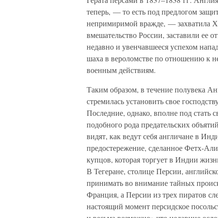
теперь, — то есть под предлогом защи
непримиримой вражде, — захватила Хар
вмешательство России, заставили ее о
недавно и увенчавшееся успехом напа
шаха в вероломстве по отношению к ней
военным действиям.
Таким образом, в течение полувека Ан
стремилась установить свое господств
Последние, однако, вполне под стать 
подобного рода предательских объяти
видят, как ведут себя англичане в Инд
предостережение, сделанное Фетх-Али
купцов, которая торгует в Индии жизн
В Тегеране, столице Персии, английско
принимать во внимание тайных проис
Франция, а Персии из трех пиратов сле
настоящий момент персидское посольс
и весьма возможно» что недавние осл