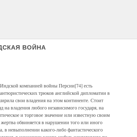
ИДСКАЯ ВОЙНА
-Индской компанией войны Персии[74] есть
авантюристических трюков английской дипломатии в
ирила свои владения на этом континенте. Стоит
д на владения любого независимого государя, на
ическое и торговое значение или известную своим
 жертва обвиняется в нарушении того или иного
а, в невыполнении какого-либо фантастического
словия, в нанесении какого-нибудь неуловимого по