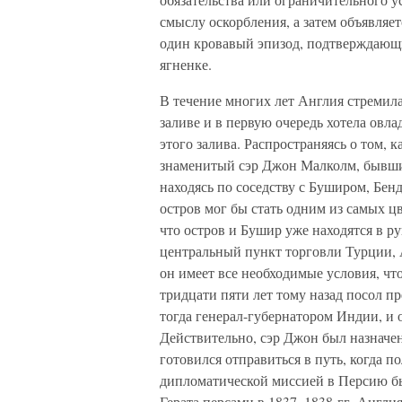
смыслу оскорбления, а затем объявляе
один кровавый эпизод, подтверждающи
ягненке.
В течение многих лет Англия стремил
заливе и в первую очередь хотела овл
этого залива. Распространяясь о том, 
знаменитый сэр Джон Малколм, бывший
находясь по соседству с Буширом, Бен
остров мог бы стать одним из самых 
что остров и Бушир уже находятся в р
центральный пункт торговли Турции, 
он имеет все необходимые условия, чт
тридцати пяти лет тому назад посол 
тогда генерал-губернатором Индии, и 
Действительно, сэр Джон был назначе
готовился отправиться в путь, когда по
дипломатической миссией в Персию бы
Герата персами в 1837–1838 гг. Англи