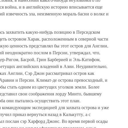
тся война, и в английскую историю вписывается еще
й извечность зла, неизменную мораль басни о волке и
ась захватить какую-нибудь позицию в Персидском
адеть островом Харак, расположенным в северной части
какую ценность представлял бы этот остров для Англии,
 неоднократно послом в Персии, утверждал, что,
дер-Ригом, Басрой, Грин Барберией и Эль-Катифом,
цветущих английских владений в Азии. Неудивительно,
уках Англии, Сэр Джон рассматривал остров как
Аравии и Персии. Климат-де острова превосходный, и
обы стать одним из цветущих уголков земли. Более
представил свои соображения лорду Минто, бывшему
оба они пытались осуществить этот план.
н командующим экспедицией для захвата острова и уже
лучил приказ вернуться назад в Калькутту, а с
л послан сэр Харфорд Джонс. Во время первой осады
я, под тем же самым эфемерным предлогом, как и