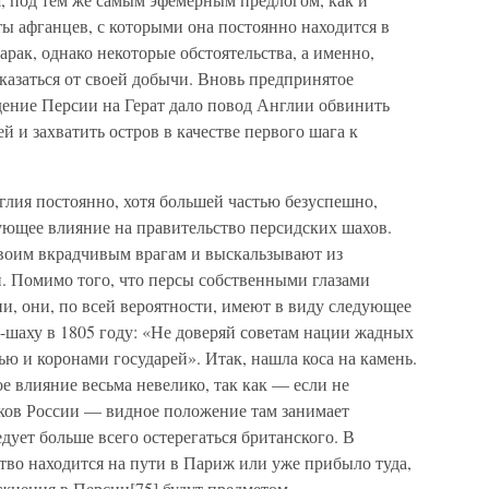
ты афганцев, с которыми она постоянно находится в
ак, однако некоторые обстоятельства, а именно,
тказаться от своей добычи. Вновь предпринятое
дение Персии на Герат дало повод Англии обвинить
 и захватить остров в качестве первого шага к
глия постоянно, хотя большей частью безуспешно,
ующее влияние на правительство персидских шахов.
своим вкрадчивым врагам и выскальзывают из
й. Помимо того, что персы собственными глазами
ии, они, по всей вероятности, имеют в виду следующее
-шаху в 1805 году: «Не доверяй советам нации жадных
ью и коронами государей». Итак, нашла коса на камень.
е влияние весьма невелико, так как — если не
ков России — видное положение там занимает
дует больше всего остерегаться британского. В
тво находится на пути в Париж или уже прибыло туда,
ожнения в Персии[75] будут предметом