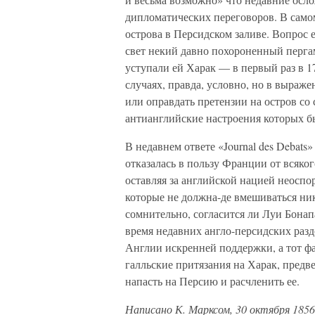
дипломатических переговоров. В самом
острова в Персидском заливе. Вопрос 
свет некий давно похороненный перга
уступали ей Харак — в первый раз в 17
случаях, правда, условно, но в выраже
или оправдать претензии на остров со
антианглийские настроения которых б
В недавнем ответе «Journal des Debats
отказалась в пользу Франции от всяко
оставляя за английской нацией неоспо
которые не должна-де вмешиваться ник
сомнительно, согласится ли Луи Бонап
время недавних англо-персидских разд
Англии искренней поддержки, а тот фа
галльские притязания на Харак, предве
напасть на Персию и расчленить ее.
Написано К. Марксом, 30 октября 1856