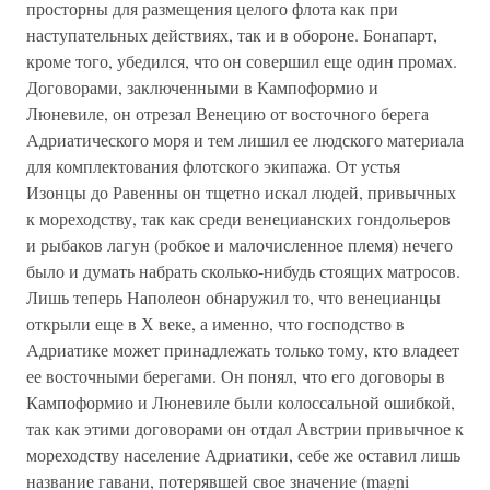
просторны для размещения целого флота как при
наступательных действиях, так и в обороне. Бонапарт,
кроме того, убедился, что он совершил еще один промах.
Договорами, заключенными в Кампоформио и
Люневиле, он отрезал Венецию от восточного берега
Адриатического моря и тем лишил ее людского материала
для комплектования флотского экипажа. От устья
Изонцы до Равенны он тщетно искал людей, привычных
к мореходству, так как среди венецианских гондольеров
и рыбаков лагун (робкое и малочисленное племя) нечего
было и думать набрать сколько-нибудь стоящих матросов.
Лишь теперь Наполеон обнаружил то, что венецианцы
открыли еще в Х веке, а именно, что господство в
Адриатике может принадлежать только тому, кто владеет
ее восточными берегами. Он понял, что его договоры в
Кампоформио и Люневиле были колоссальной ошибкой,
так как этими договорами он отдал Австрии привычное к
мореходству население Адриатики, себе же оставил лишь
название гавани, потерявшей свое значение (magni