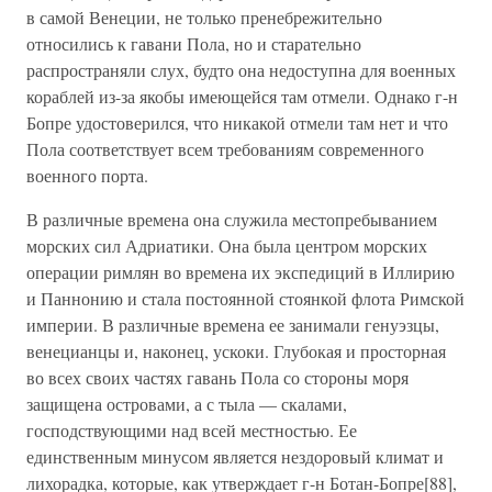
в самой Венеции, не только пренебрежительно
относились к гавани Пола, но и старательно
распространяли слух, будто она недоступна для военных
кораблей из-за якобы имеющейся там отмели. Однако г-н
Бопре удостоверился, что никакой отмели там нет и что
Пола соответствует всем требованиям современного
военного порта.
В различные времена она служила местопребыванием
морских сил Адриатики. Она была центром морских
операции римлян во времена их экспедиций в Иллирию
и Паннонию и стала постоянной стоянкой флота Римской
империи. В различные времена ее занимали генуэзцы,
венецианцы и, наконец, ускоки. Глубокая и просторная
во всех своих частях гавань Пола со стороны моря
защищена островами, а с тыла — скалами,
господствующими над всей местностью. Ее
единственным минусом является нездоровый климат и
лихорадка, которые, как утверждает г-н Ботан-Бопре[88],