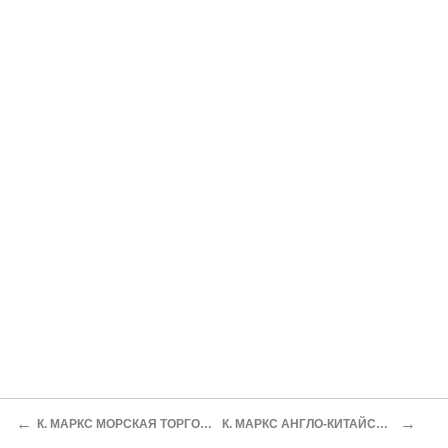
←
→
К. МАРКС МОРСКАЯ ТОРГОВЛЯ АВСТРИИ
К. МАРКС АНГЛО-КИТАЙСКИЙ КОНФЛИКТ