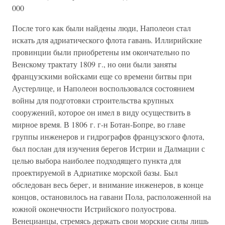
000
После того как были найдены люди, Наполеон стал
искать для адриатического флота гавань. Иллирийские
провинции были приобретены им окончательно по
Венскому трактату 1809 г., но они были заняты
французскими войсками еще со времени битвы при
Аустерлице, и Наполеон воспользовался состоянием
войны для подготовки строительства крупных
сооружений, которое он имел в виду осуществить в
мирное время. В 1806 г. г-н Ботан-Бопре, во главе
группы инженеров и гидрографов французского флота,
был послан для изучения берегов Истрии и Далмации с
целью выбора наиболее подходящего пункта для
проектируемой в Адриатике морской базы. Был
обследован весь берег, и внимание инженеров, в конце
концов, остановилось на гавани Пола, расположенной на
южной оконечности Истрийского полуострова.
Венецианцы, стремясь держать свои морские силы лишь