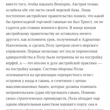
вместо того, чтобы наказать Венецию, Австрия только
ослабила обе эти части своей морской базы. Лишь
постепенно австрийское правительство поняло, что какой
бы превосходной торговой гаванью ни был Триест, он не
годится для стоянки военного флота. В конце концов
австрийскому правительству не оставалось ничего
другого, как вспомнить урок, полученный в Адриатике
Наполеоном, и сделать Полу центром своего морского
управления. Первые несколько лет после перенесения
адмиралтейства в Полу были потрачены не на постройку
верфей, а — что вполне в духе австрийской практики —
на постройку казарм. Система обороны Полы
основывается на организации перекрестного огня с
островов у входа в гавань, в сочетании с цепью
максимилиановых башен, которые должны помешать
неприятельским судам обстреливать гавань. Помимо
своих стратегических преимуществ, Пола обладает еще
одним обязательным качеством хорошего порта: она в
состоянии обеспечить материальное снабжение большого