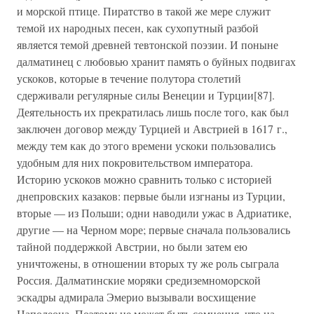
и морской птице. Пиратство в такой же мере служит
темой их народных песен, как сухопутный разбой
является темой древней тевтонской поэзии. И поныне
далматинец с любовью хранит память о буйных подвигах
ускоков, которые в течение полутора столетий
сдерживали регулярные силы Венеции и Турции[87].
Деятельность их прекратилась лишь после того, как был
заключен договор между Турцией и Австрией в 1617 г.,
между тем как до этого времени ускоки пользовались
удобным для них покровительством императора.
Историю ускоков можно сравнить только с историей
днепровских казаков: первые были изгнаны из Турции,
вторые — из Польши; одни наводили ужас в Адриатике,
другие — на Черном море; первые сначала пользовались
тайной поддержкой Австрии, но были затем ею
уничтожены, в отношении вторых ту же роль сыграла
Россия. Далматинские моряки средиземноморской
эскадры адмирала Эмерио вызывали восхищение
Наполеона. Поэтому не может быть сомнения, что на