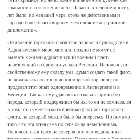
компании на положение дел в Леванте в течение многих
лет было, но меньшей мере, столь же действенным и
гораздо более благотворным, чем влияние австрийской
дипломатии».
Оживление торговли и развитие парового судоходства в
Адриатическом море рано или поздно не могут не
вызвать к жизни адриатический военный флот,
исчезнувший со времени упадка Венеции. Наполеон, по
свойственному ему складу ума, думал создать такой флот,
не дожидаясь восстановления морской торговли; он
проделал этот опыт одновременно в Антверпене и в
Венеции. Так как ему удавалось создавать армии без
народа, который поддерживал бы их, то он не сомневался
в том, что сумеет создать военный флот без торгового
флота, на который можно было бы опереться. Но помимо
того, что эта затея сама по себе была невыполнима,
Наполеон наткнулся на совершенно непредвиденные
трудности местного характера. После того как в Венецию