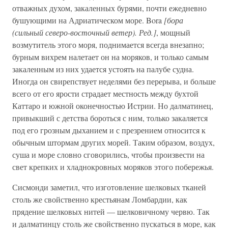
отважных духом, закаленных бурями, почти ежедневно
бушующими на Адриатическом море. Bora
[бора
(сильный северо-восточный ветер). Ред.]
, мощный
возмутитель этого моря, поднимается всегда внезапно;
бурным вихрем налетает он на моряков, и только самым
закаленным из них удается устоять на палубе судна.
Иногда он свирепствует неделями без перерыва, и больше
всего от его ярости страдает местность между бухтой
Каттаро и южной оконечностью Истрии. Но далматинец,
привыкший с детства бороться с ним, только закаляется
под его грозным дыханием и с презрением относится к
обычным штормам других морей. Таким образом, воздух,
суша и море словно сговорились, чтобы произвести на
свет крепких и хладнокровных моряков этого побережья.
Сисмонди заметил, что изготовление шелковых тканей
столь же свойственно крестьянам Ломбардии, как
прядение шелковых нитей — шелковичному червю. Так
и далматинцу столь же свойственно пускаться в море, как