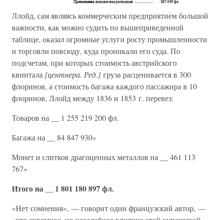
Ллойд, сам являясь коммерческим предприятием большой
важности, как можно судить по вышеприведенной
таблице, оказал огромные услуги росту промышленности
и торговли повсюду, куда проникали его суда. По
подсчетам, при которых стоимость австрийского
квинтала
[центнера. Ред.]
груза расценивается в 300
флоринов, а стоимость багажа каждого пассажира в 10
флоринов, Ллойд между 1836 и 1853 г. перевез:
Товаров на __ 1 255 219 200 фл.
Багажа на __ 84 847 930»
Монет и слитков драгоценных металлов на __ 461 113
767»
Итого на __ 1 801 180 897 фл.
«Нет сомнения», — говорит один французский автор, —
«что скромное, но неослабное влияние этой купеческой