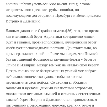
nominis umbram
[тень великого имени. Ред.]
). Чтобы
исправить свои прежние грубые ошибки, он
последующими договорами в Пресбурге и Вене присвоил
Истрию и Далмацию.
Давным-давно еще Страбон отметил[86], что, в то время
как итальянский берег Адриатики совершенно лишен
бухт и гаваней, противоположный, иллирийский берег
изобилует превосходными портами. Действительно, во
время гражданских войн в Риме мы видим, что Помпей
без затруднений формировал крупные флоты у берегов
Эпира и Иллирии, между тем как на итальянском берегу
Цезарь только после беспримерных усилий мог собрать
небольшое количество судов, чтобы по частям
переправлять свои войска. Со своими глубокими
заливами и бухтами, дикими скалистыми островами,
множеством песчаных отмелей и отличных естественных
гаваней берег Истрии и Далмации стал первоклассным
питомником превосходных моряков, крепких телом и