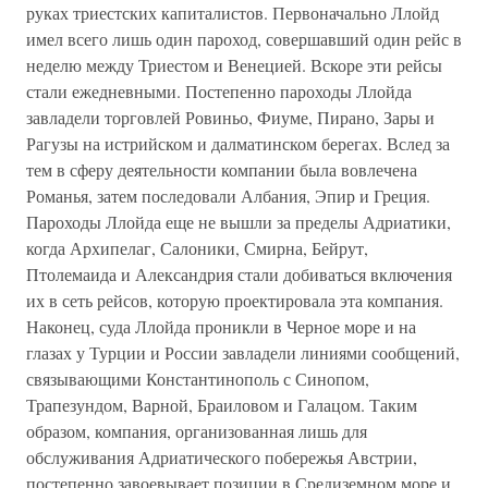
руках триестских капиталистов. Первоначально Ллойд
имел всего лишь один пароход, совершавший один рейс в
неделю между Триестом и Венецией. Вскоре эти рейсы
стали ежедневными. Постепенно пароходы Ллойда
завладели торговлей Ровиньо, Фиуме, Пирано, Зары и
Рагузы на истрийском и далматинском берегах. Вслед за
тем в сферу деятельности компании была вовлечена
Романья, затем последовали Албания, Эпир и Греция.
Пароходы Ллойда еще не вышли за пределы Адриатики,
когда Архипелаг, Салоники, Смирна, Бейрут,
Птолемаида и Александрия стали добиваться включения
их в сеть рейсов, которую проектировала эта компания.
Наконец, суда Ллойда проникли в Черное море и на
глазах у Турции и России завладели линиями сообщений,
связывающими Константинополь с Синопом,
Трапезундом, Варной, Браиловом и Галацом. Таким
образом, компания, организованная лишь для
обслуживания Адриатического побережья Австрии,
постепенно завоевывает позиции в Средиземном море и,