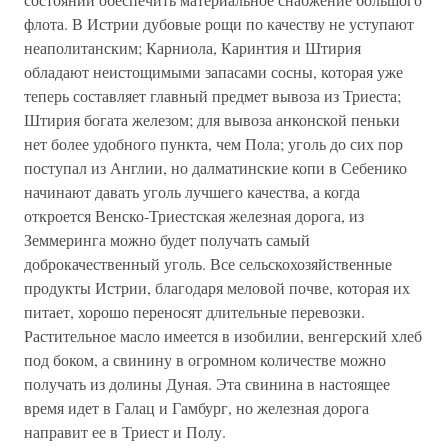
флота. В Истрии дубовые рощи по качеству не уступают
неаполитанским; Карниола, Каринтия и Штирия
обладают неистощимыми запасами сосны, которая уже
теперь составляет главный предмет вывоза из Триеста;
Штирия богата железом; для вывоза анконской пеньки
нет более удобного пункта, чем Пола; уголь до сих пор
поступал из Англии, но далматинские копи в Себенико
начинают давать уголь лучшего качества, а когда
откроется Венско-Триестская железная дорога, из
Земмеринга можно будет получать самый
доброкачественный уголь. Все сельскохозяйственные
продукты Истрии, благодаря меловой почве, которая их
питает, хорошо переносят длительные перевозки.
Растительное масло имеется в изобилии, венгерский хлеб
под боком, а свинину в огромном количестве можно
получать из долины Дуная. Эта свинина в настоящее
время идет в Галац и Гамбург, но железная дорога
направит ее в Триест и Полу.