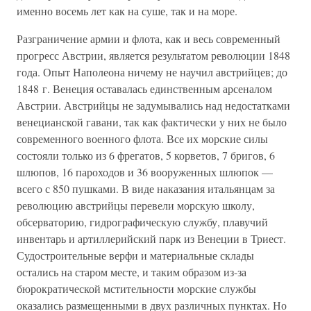
именно восемь лет как на суше, так и на море.
Разграничение армии и флота, как и весь современный
прогресс Австрии, является результатом революции 1848
года. Опыт Наполеона ничему не научил австрийцев; до
1848 г. Венеция оставалась единственным арсеналом
Австрии. Австрийцы не задумывались над недостатками
венецианской гавани, так как фактически у них не было
современного военного флота. Все их морские силы
состояли только из 6 фрегатов, 5 корветов, 7 бригов, 6
шлюпов, 16 пароходов и 36 вооруженных шлюпок —
всего с 850 пушками. В виде наказания итальянцам за
революцию австрийцы перевели морскую школу,
обсерваторию, гидрографическую службу, плавучий
инвентарь и артиллерийский парк из Венеции в Триест.
Судостроительные верфи и материальные склады
остались на старом месте, и таким образом из-за
бюрократической мстительности морские службы
оказались размещенными в двух различных пунктах. Но