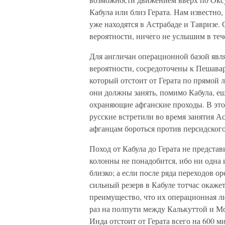
Кабула или близ Герата. Нам известно,
уже находятся в Астрабаде и Тавризе.
вероятности, ничего не услышим в теч
Для англичан операционной базой явля
вероятности, сосредоточены к Пешавар
который отстоит от Герата по прямой 
они должны занять, помимо Кабула, ещ
охраняющие афганские проходы. В этом
русские встретили во время занятия А
афганцам бороться против персидског
Поход от Кабула до Герата не предста
колонны не понадобится, ибо ни одна
близко; а если после ряда переходов о
сильный резерв в Кабуле тотчас окаже
преимущество, что их операционная ли
раз на полпути между Калькуттой и Мо
Инда отстоит от Герата всего на 600 ми