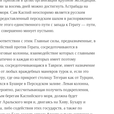
ами за восемь дней можно достигнуть Астрабада на
моря. Сам Каспий неоспоримо является русским
предоставленный персидским шахом в распоряжение
е этого единственного пути с запада к Герату — пути,
а, совершенно минует пустыню.
оответствии с этим. Главные силы, предназначенные, в
йствий против Герата, сосредоточиваются в
анговые колонны, взаимодействие которых с главными
атично и каждая из которых имеет поэтому
на, сосредоточивающаяся в Тавризе, имеет назначение
от любых враждебных маневров турок и, если это
ру, где она прикроет столицу Тегеран как от Турции,
хся в Бушире в Персидском заливе. Левая колонна,
вероятно, рассчитывающая получить подкрепления,
ым берегам Каспийского моря, должна будет
г Аральского моря и, двигаясь на Хиву, Бухару и
, либо содействия этих государств, а также по
у на Балх создать угрозу флангу и тылу англичан у