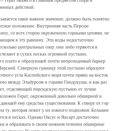
оенных действий.
исывается такое важное значение, должно быть понятно
ическое положение. Внутренняя часть Персии
ину, со всех сторон окруженную горными цепями, не
ающим в эту равнину. Эти воды недостаточно
есколько центральных озер; они либо теряются в
счезают в сухих песках огромной пустыни,
го плато и образующей почти непроходимый барьер
Персией. Северную границу этой пустыни образуют
очного угла Каспийского моря почти прямо на восток
ено между Эльбурсом и горами Гиндукуша; и как раз
ребет, отделяющий персидскую пустыню от лучше
положен Герат, окруженный довольно обширной и
дающей ему средства существования. К северу от гор
на ту, которая лежит у их южного подножия. Большие
ются в песках. Однако Оксус и Яксарт достаточно
ски и образовать в своем нижнем течении обширные
 ту сторону Яксарта пустыня постепенно переходит в