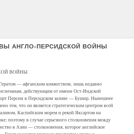
ИВЫ АНГЛО-ПЕРСИДСКОЙ ВОЙНЫ
КОЙ ВОЙНЫ
и Гератом — афганским княжеством, лишь недавно
англичанам, действующим от имени Ост-Индской
орт Персии в Персидском заливе — Бушир. Нынешнее
ено тем, что он является стратегическим центром всей
аливом, Каспийским морем и рекой Яксартом на
оке; поэтому в случае серьезного столкновения между
енство в Азии — столкновения, которое английское
— Герат окажется главным предметом спора и