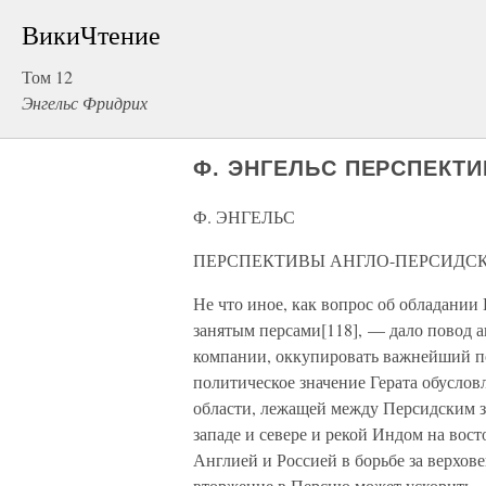
ВикиЧтение
Том 12
Энгельс Фридрих
Ф. ЭНГЕЛЬС ПЕРСПЕКТ
Ф. ЭНГЕЛЬС
ПЕРСПЕКТИВЫ АНГЛО-ПЕРСИДС
Не что иное, как вопрос об обладани
занятым персами[118], — дало повод 
компании, оккупировать важнейший п
политическое значение Герата обусловл
области, лежащей между Персидским з
западе и севере и рекой Индом на вост
Англией и Россией в борьбе за верхов
вторжение в Персию может ускорить, 