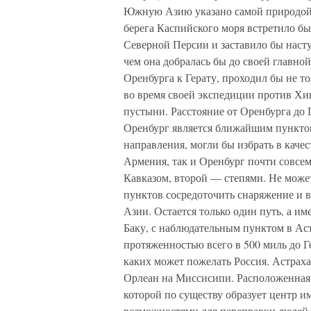
Южную Азию указано самой природой.
берега Каспийского моря встретило бы
Северной Персии и заставило бы нас
чем она добралась бы до своей главно
Оренбурга к Герату, проходил бы не т
во время своей экспедиции против Хив
пустыни. Расстояние от Оренбурга до 
Оренбург является ближайшим пунктом,
направления, могли бы избрать в качес
Армения, так и Оренбург почти совсем
Кавказом, второй — степями. Не может
пунктов сосредоточить снаряжение и 
Азии. Остается только один путь, а им
Баку, с наблюдательным пунктом в Ас
протяженностью всего в 500 миль до Ге
каких может пожелать Россия. Астраха
Орлеан на Миссисипи. Расположенная 
которой по существу образует центр и
возможностями для переправки людей 