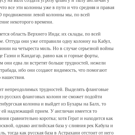
 что все эти колонны уже в пути и что средняя и правая
 О продвижении левой колонны мы, по всей
ение некоторого времени.
ется область Верхнего Инда; их склады, по всей
е. Оттуда они уже отправили одну колонну на Кабул,
линии на четыреста миль. Но в случае серьезной войны
е Газни и Кандагар, равно как и горные форты,
 они едва ли встретят больше трудностей, нежели
страбада, ибо они создают видимость, что помогают
о нашествия.
вит непреодолимых трудностей. Выделять фланговые
 из русских фланговых колонн не сможет подойти
ренбургская колонна и выйдет из Бухары на Балх, то
т ей надлежащий прием. У англичан имеется то
ния сравнительно коротка; хотя Герат и находится как
сквой, однако английская база у слияния рек Кабула и
ль, тогда как русская база в Астрахани отстоит от него