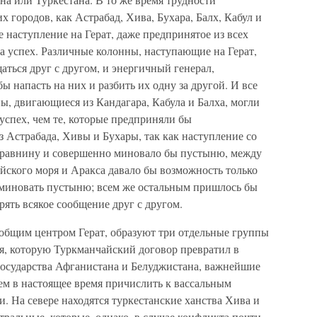
 городов, как Астрабад, Хива, Бухара, Балх, Кабул и
е наступление на Герат, даже предпринятое из всех
а успех. Различные колонны, наступающие на Герат,
ться друг с другом, и энергичный генерал,
 напасть на них и разбить их одну за другой. И все
ны, двигающиеся из Кандагара, Кабула и Балха, могли
 успех, чем те, которые предприняли бы
з Астрабада, Хивы и Бухары, так как наступление со
 равнину и совершенно миновало бы пустыню, между
йского моря и Аракса давало бы возможность только
 миновать пустыню; всем же остальным пришлось бы
ерять всякое сообщение друг с другом.
общим центром Герат, образуют три отдельные группы
ия, которую Туркманчайский договор превратил в
 государства Афганистана и Белуджистана, важнейшие
ем в настоящее время причислить к вассальным
. На севере находятся туркестанские ханства Хива и
ральные, которые, однако, в случае конфликта почти