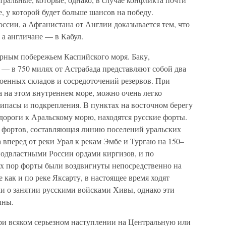
, у которой будет больше шансов на победу.
оссии, а Афганистана от Англии доказывается тем, что
 а англичане — в Кабул.
ерным побережьем Каспийского моря. Баку,
 — в 750 милях от Астрабада представляют собой два
оенных складов и сосредоточений резервов. При
а на этом внутреннем море, можно очень легко
ипасы и подкрепления. В пунктах на восточном берегу
дороги к Аральскому морю, находятся русские форты.
х фортов, составляющая линию поселений уральских
а вперед от реки Урал к рекам Эмбе и Тургаю на 150–
подвластными России ордами киргизов, и по
х пор форты были воздвигнуты непосредственно на
е как и по реке Яксарту, в настоящее время ходят
хи о занятии русскими войсками Хивы, однако эти
нны.
и всяком серьезном наступлении на Центральную или