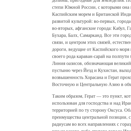
степи Южной России, с которыми она в
Каспийским морем и Британской Индие
развитой культурой: во-первых, город
во-вторых, афганские города: Кабул, Га
Бухара, Балх, Самарканд. Все эти гор
связи, и центром этих связей, естестве
дороги, ведущие от Каспийского моря 
своего рода караван-сарай на полпути
Линия оазисов, обозначающая великий
пустыню через Йезд и Кухистан, выходи
возвышенность Хорасана и Герат прохо
Восточную и Центральную Азию в обх
Таким образом, Герат — это пункт, ко
использован для господства и над Иран
территорией по ту сторону Оксуса. Обл
преимущества центральной позиции, с
радиусам во всех направлениях с гора
чем из какого-либо другого города Ира