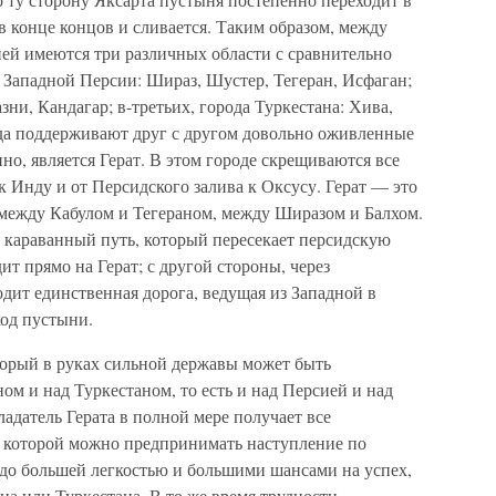
 конце концов и сливается. Таким образом, между
й имеются три различных области с сравнительно
а Западной Персии: Шираз, Шустер, Тегеран, Исфаган;
зни, Кандагар; в-третьих, города Туркестана: Хива,
ода поддерживают друг с другом довольно оживленные
нно, является Герат. В этом городе скрещиваются все
к Инду и от Персидского залива к Оксусу. Герат — это
 между Кабулом и Тегераном, между Ширазом и Балхом.
 караванный путь, который пересекает персидскую
т прямо на Герат; с другой стороны, через
дит единственная дорога, ведущая из Западной в
од пустыни.
торый в руках сильной державы может быть
ом и над Туркестаном, то есть и над Персией и над
адатель Герата в полной мере получает все
 которой можно предпринимать наступление по
здо большей легкостью и большими шансами на успех,
на или Туркестана. В то же время трудности