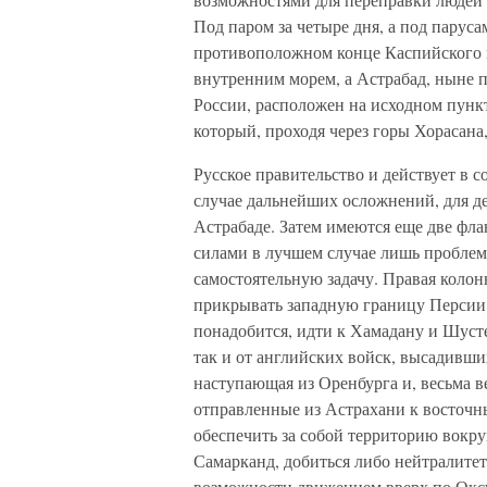
Под паром за четыре дня, а под парус
противоположном конце Каспийского 
внутренним морем, а Астрабад, ныне 
России, расположен на исходном пункт
который, проходя через горы Хорасан
Русское правительство и действует в с
случае дальнейших осложнений, для де
Астрабаде. Затем имеются еще две фл
силами в лучшем случае лишь проблем
самостоятельную задачу. Правая колон
прикрывать западную границу Персии 
понадобится, идти к Хамадану и Шусте
так и от английских войск, высадивши
наступающая из Оренбурга и, весьма 
отправленные из Астрахани к восточн
обеспечить за собой территорию вокру
Самарканд, добиться либо нейтралитета
возможности движением вверх по Оксус