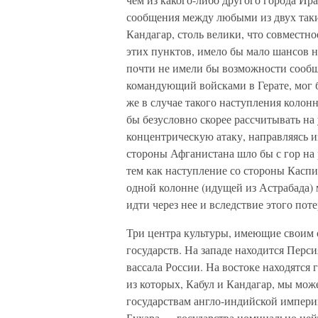
сообщения между любыми из двух таких
Кандагар, столь велики, что совместно
этих пунктов, имело бы мало шансов н
почти не имели бы возможности сообща
командующий войсками в Герате, мог бы
же в случае такого наступления колон
бы безусловно скорее рассчитывать на
концентрическую атаку, направляясь и
стороны Афганистана шло бы с гор на
тем как наступление со стороны Каспи
одной колонне (идущей из Астрабада)
идти через нее и вследствие этого пот
Три центра культуры, имеющие своим 
государств. На западе находится Перс
вассала России. На востоке находятся
из которых, Кабул и Кандагар, мы мож
государствам англо-индийской империи
Бухара — государства номинально нейт