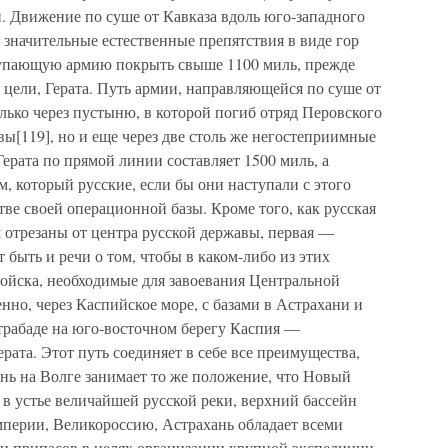
 Движение по суше от Кавказа вдоль юго-западного
 значительные естественные препятствия в виде гор
тупающую армию покрыть свыше 1100 миль, прежде
й цели, Герата. Путь армии, направляющейся по суше от
олько через пустыню, в которой погиб отряд Перовского
ы[119], но и еще через две столь же негостеприимные
Герата по прямой линии составляет 1500 миль, а
 который русские, если бы они наступали с этого
тве своей операционной базы. Кроме того, как русская
 отрезаны от центра русской державы, первая —
 быть и речи о том, чтобы в каком-либо из этих
войска, необходимые для завоевания Центральной
енно, через Каспийское море, с базами в Астрахани и
трабаде на юго-восточном берегу Каспия —
рата. Этот путь соединяет в себе все преимущества,
нь на Волге занимает то же положение, что Новый
в устье величайшей русской реки, верхний бассейн
мперии, Великороссию, Астрахань обладает всеми
и припасов в целях организации крупной экспедиции.