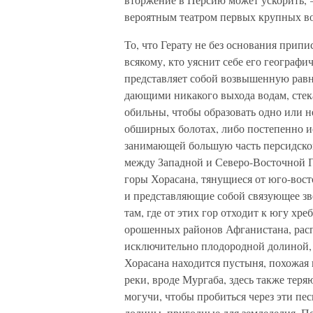
вероятным театром первых крупных в
То, что Герату не без основания прип
всякому, кто уяснит себе его географ
представляет собой возвышенную равн
дающими никакого выхода водам, стек
обильны, чтобы образовать одно или н
обширных болотах, либо постепенно и
занимающей большую часть персидско
между Западной и Северо-Восточной 
горы Хорасана, тянущиеся от юго-вост
и представляющие собой связующее зв
там, где от этих гор отходит к югу х
орошенных районов Афганистана, рас
исключительно плодородной долиной, 
Хорасана находится пустыня, похожая 
реки, вроде Мургаба, здесь также теря
могучи, чтобы пробиться через эти пе
долины, пригодные для земледелия. По