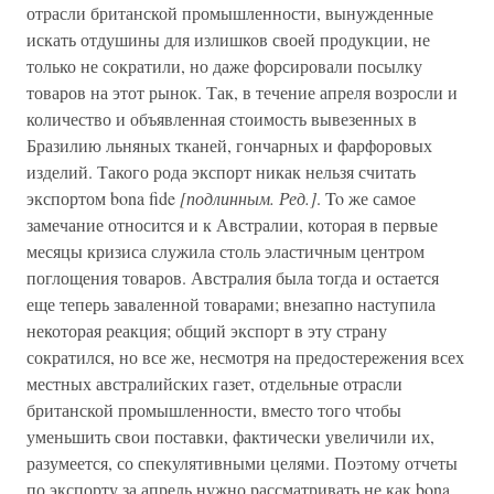
отрасли британской промышленности, вынужденные
искать отдушины для излишков своей продукции, не
только не сократили, но даже форсировали посылку
товаров на этот рынок. Так, в течение апреля возросли и
количество и объявленная стоимость вывезенных в
Бразилию льняных тканей, гончарных и фарфоровых
изделий. Такого рода экспорт никак нельзя считать
экспортом bona fide
[подлинным. Ред.]
. To же самое
замечание относится и к Австралии, которая в первые
месяцы кризиса служила столь эластичным центром
поглощения товаров. Австралия была тогда и остается
еще теперь заваленной товарами; внезапно наступила
некоторая реакция; общий экспорт в эту страну
сократился, но все же, несмотря на предостережения всех
местных австралийских газет, отдельные отрасли
британской промышленности, вместо того чтобы
уменьшить свои поставки, фактически увеличили их,
разумеется, со спекулятивными целями. Поэтому отчеты
по экспорту за апрель нужно рассматривать не как bona