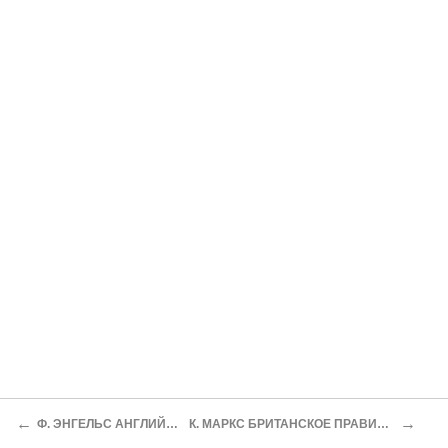
←
→
Ф. ЭНГЕЛЬС АНГЛИЙСКАЯ АРМИЯ В ИНДИИ
К. МАРКС БРИТАНСКОЕ ПРАВИТЕЛЬСТВО И ТОРГОВЛЯ РАБАМИ