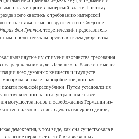
жными силами против имперской власти. Поэтому
режде всего свестись к требованию имперской
и стать князья и высшее духовенство. Сведение
Ульрих фон Гуттен,
теоретический представитель
оенным и политическим представителем дворянства
овал выдвинутые им от имени дворянства требования
сьма радикальном духе. Дело шло не более и не менее,
яризации всех духовных княжеств и имуществ,
с монархом во главе, наподобие той, которая
 памяти польской республики. Путем установления
уществу военного класса, устранения князей,
ния могущества попов и освобождения Германии из-
ккинген надеялись снова сделать империю единой,
ская демократия, в том виде, как она существовала в
 в течение первых столетий в завоеванных