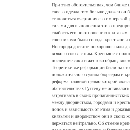
При этих обстоятельствах, чем ближе
своего идеала, тем больше должен он 
становиться очертания его имперской
силами для выполнения этого предприя
слабость его по отношению к князья
союзниками были города, крестьяне и
Но города достаточно хорошо знали дво
всякого союза с ним. Крестьяне с по
последние соки и жестоко обращавшемс
Теоретики же реформации были на стор
положительного сулила бюргерам и кр
реформа, главной целью которой являл
обстоятельствах Гуттену не оставалось
затрагивать в своих пропагандистски
между дворянством, городами и крестья
попов и зависимость от Рима и доказы
князьями и дворянством они в своих 
держаться нейтрально. Об отмене креп
нес в пользу, дворянства, у Гуттена ни