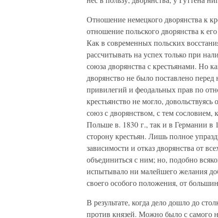
Отношение немецкого дворянства к кре
отношение польского дворянства к его 
Как в современных польских восстания
рассчитывать на успех только при нал
союза дворянства с крестьянами. Но ка
дворянство не было поставлено перед 
привилегий и феодальных прав по от
крестьянство не могло, довольствуяс
союз с дворянством, с тем сословием, к
Польше в. 1830 г., так и в Германии в
сторону крестьян. Лишь полное упраз
зависимости и отказ дворянства от все
объединиться с ним; но, подобно вся
испытывало ни малейшего желания доб
своего особого положения, от большин
В результате, когда дело дошло до ст
против князей. Можно было с самого на