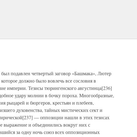
е был подавлен четвертый заговор «Башмака», Лютер
 которое должно было вовлечь все сословия в
ние империи. Тезисы тюрингенского августинца[236]
добное удару молнии в бочку пороха. Многообразные,
я рыцарей и бюргеров, крестьян и плебеев,
изшего духовенства, тайных мистических сект и
тирической[237] — оппозиции нашли в этих тезисах
е выражение и объединились вокруг них с
вшийся за одну ночь союз всех оппозиционных