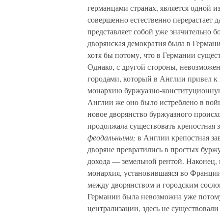
германцами странах, является одной 
совершенно естественно перерастает д
представляет собой уже значительно б
дворянская демократия была в Герман
хотя бы потому, что в Германии сущес
Однако, с другой стороны, невозможе
городами, который в Англии привел 
монархию буржуазно-конституционную.
Англии же оно было истреблено в войн
новое дворянство буржуазного происх
продолжала существовать крепостная 
феодальными;
в Англии крепостная за
дворяне превратились в простых бурж
дохода — земельной рентой. Наконец,
монархия, установившаяся во Франции
между дворянством и городским сослов
Германии была невозможна уже потому
централизации, здесь не существовали