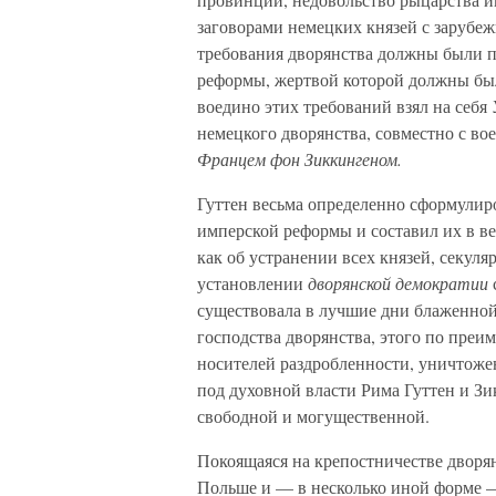
заговорами немецких князей с зарубе
требования дворянства должны были п
реформы, жертвой которой должны был
воедино этих требований взял на себя
немецкого дворянства, совместно с в
Францем фон Зиккингеном.
Гуттен весьма определенно сформулир
имперской реформы и составил их в ве
как об устранении всех князей, секул
установлении
дворянской демократии
существовала в лучшие дни блаженной
господства дворянства, этого по преим
носителей раздробленности, уничтоже
под духовной власти Рима Гуттен и Зи
свободной и могущественной.
Покоящаяся на крепостничестве дворян
Польше и — в несколько иной форме —