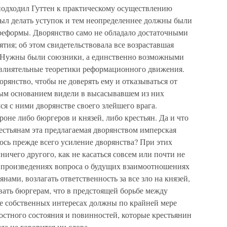
 подходил Гуттен к практическому осуществлению
был делать уступок и тем неопределеннее должны были
 реформы. Дворянство само не обладало достаточными
тия; об этом свидетельствовала все возраставшая
м. Нужны были союзники, а единственно возможными
 влиятельные теоретики реформационного движения.
рянство, чтобы не доверять ему и отказываться от
лным основанием видели в высасывавшем из них
я с ними дворянстве своего злейшего врага.
оне либо бюргеров и князей, либо крестьян. Да и что
естьянам эта предлагаемая дворянством имперская
ось прежде всего усиление дворянства? При этих
 ничего другого, как не касаться совсем или почти не
х произведениях вопроса о будущих взаимоотношениях
нами, возлагать ответственность за все зло на князей,
вать бюргерам, что в предстоящей борьбе между
же собственных интересах должны по крайней мере
остного состояния и повинностей, которые крестьянин
где не говорится ни слова.