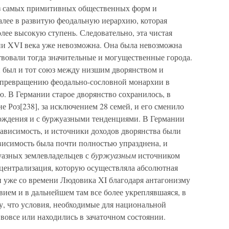
из самых примитивных общественных форм и
алее в развитую феодальную иерархию, которая
олее высокую ступень. Следовательно, эта чистая
ии XVI века уже невозможна. Она была невозможна
твовали тогда значительные и могущественные города.
н был и тот союз между низшим дворянством и
к превращению феодально-сословной монархии в
 В Германии старое дворянство сохранилось, в
е Роз[238], за исключением 28 семей, и его сменило
ождения и с буржуазными тенденциями. В Германии
зависимость, и источники доходов дворянства были
висимость была почти полностью упразднена, и
уазных землевладельцев с
буржуазным
источником
 централизация, которую осуществляла абсолютная
 уже со времени Людовика XI благодаря антагонизму
ием и в дальнейшем там все более укреплявшаяся, в
, что условия, необходимые для национальной
 вовсе или находились в зачаточном состоянии.