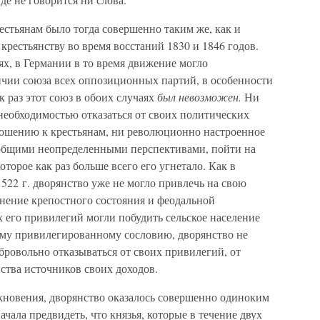
стьянам было тогда совершенно таким же, как и
крестьянству во время восстаний 1830 и 1846 годов.
х, в Германии в то время движение могло
ичии союза всех оппозиционных партий, в особенности
к раз этот союз в обоих случаях
был невозможен.
Ни
необходимостью отказаться от своих политических
ношению к крестьянам, ни революционно настроенное
ь общими неопределенными перспективами, пойти на
оторое как раз больше всего его угнетало. Как в
 1522 г. дворянство уже не могло привлечь на свою
днение крепостного состояния и феодальной
х его привилегий могли побудить сельское население
кому привилегированному сословию, дворянство не
ровольно отказываться от своих привилегий, от
ства источников своих доходов.
олкновения, дворянство оказалось совершенно одиноким
чала предвидеть, что князья, которые в течение двух