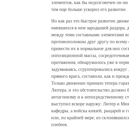
элементов, как бы недолговечен он н
тем еще больше ускорил его развитие.
Но как раз это быстрое развитие движ
имевшихся в нем зародышей раздора, д
между теми составными элементами в
противоположны друг другу по всему
привести их в нормальное для них сос
оппозиционной массы, сосредоточиваю
притяжения, обнаружилось уже в перв
задумываясь, сгруппировались вокруг 
прямого врага, составили, как и пре
Только движение приняло теперь гораз
Лютера, и это обстоятельство должно
антагонизму и к непосредственному с
выступил вскоре наружу: Лютер и Мюнц
кафедры, а войска князей, рыцарей и 
или, по крайней мере, из склонявшихся
плебеев.