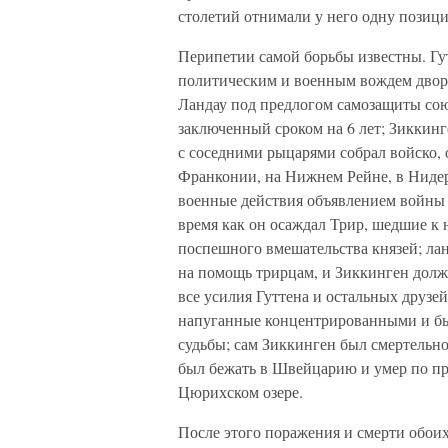
столетий отнимали у него одну позицию
Перипетии самой борьбы известны. Гу
политическим и военным вождем дворя
Ландау под предлогом самозащиты сою
заключенный сроком на 6 лет; Зиккинг
с соседними рыцарями собрал войско, 
Франконии, на Нижнем Рейне, в Нидерл
военные действия объявлением войны 
время как он осаждал Трир, шедшие к 
поспешного вмешательства князей; ла
на помощь трирцам, и Зиккинген долж
все усилия Гуттена и остальных друзе
напуганные концентрированными и бы
судьбы; сам Зиккинген был смертельно
был бежать в Швейцарию и умер по пр
Цюрихском озере.
После этого поражения и смерти обоих