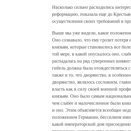
Насколько сильно расходились интере
реформацию, показала еще до Крестья
осуществления своих требований в про
Выше мы уже видели, какое положение
Оно сознавало, что ему грозит потеря
князьям, которые становились все бол
той мере, в какой опускалось оно, сла
распадалась на ряд суверенных княжест
гибель должна была отождествляться с
также и то, что дворянство, в особен
дворянство, являлось сословием, гла
власть как в силу своей военной проф
князьям. Оно было самым национальны
чем слабее и малочисленное были княз
и оно. Этим объясняется всеобщее не
положением Германии, бессилием импе
какой императорский дом присоединял
провинции, недовольство рыцарства 