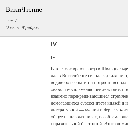
ВикиЧтение
Том 7
Энгельс Фридрих
IV
IV
В то самое время, когда в Шварцвальд
дал в Виттенберге сигнал к движению,
водоворот событий и потрясти все зда
оказали воспламеняющее действие, по
взаимно перекрещивающиеся стремлени
домогавшихся суверенитета князей и н
литературной — ученой и бурлеско-са
общее на первых порах, всеобъемлюще
поразительной быстротой. Этот сложи