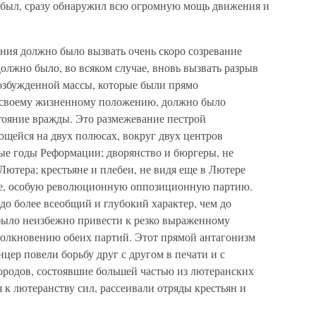
и был, сразу обнаружил всю огромную мощь движения и
ения должно было вызвать очень скоро созревание
олжно было, во всяком случае, вновь вызвать разрыв
озбужденной массы, которые были прямо
 своему жизненному положению, должно было
тояние вражды. Это размежевание пестрой
щейся на двух полюсах, вокруг двух центров
ые годы Реформации; дворянство и бюргеры, не
Лютера; крестьяне и плебеи, не видя еще в Лютере
жде, особую революционную оппозиционную партию.
до более всеобщий и глубокий характер, чем до
 было неизбежно привести к резко выраженному
толкновению обеих партий. Этот прямой антагонизм
ер повели борьбу друг с другом в печати и с
городов, состоявшие большей частью из лютеранских
 к лютеранству сил, рассеивали отряды крестьян и