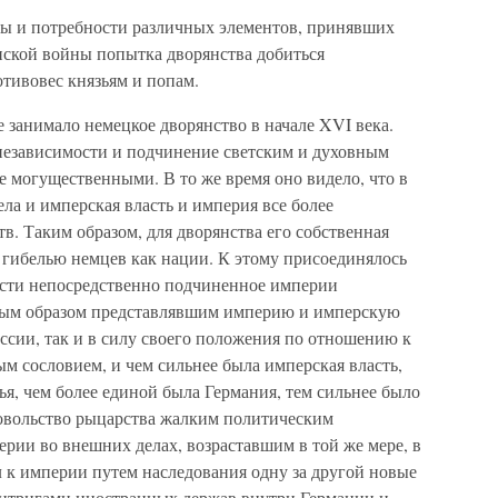
сы и потребности различных элементов, принявших
нской войны попытка дворянства добиться
тивовес князьям и попам.
 занимало немецкое дворянство в начале XVI века.
 независимости и подчинение светским и духовным
ее могущественными. В то же время оно видело, что в
бела и имперская власть и империя все более
в. Таким образом, для дворянства его собственная
 гибелью немцев как нации. К этому присоединялось
ности непосредственно подчиненное империи
вным образом представлявшим империю и имперскую
ессии, так и в силу своего положения по отношению к
м сословием, и чем сильнее была имперская власть,
ья, чем более единой была Германия, тем сильнее было
довольство рыцарства жалким политическим
рии во внешних делах, возраставшим в той же мере, в
 к империи путем наследования одну за другой новые
интригами иностранных держав внутри Германии и