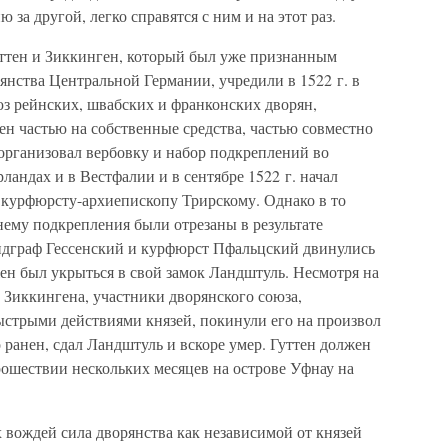
 за другой, легко справятся с ним и на этот раз.
ттен и Зиккинген, который был уже признанным
нства Центральной Германии, учредили в 1522 г. в
з рейнских, швабских и франконских дворян,
ен частью на собственные средства, частью совместно
организовал вербовку и набор подкреплений во
андах и в Вестфалии и в сентябре 1522 г. начал
курфюрсту-архиепископу Трирскому. Однако в то
нему подкрепления были отрезаны в результате
ндграф Гессенский и курфюрст Пфальцский двинулись
ен был укрыться в свой замок Ландштуль. Несмотря на
й Зиккингена, участники дворянского союза,
стрыми действиями князей, покинули его на произвол
 ранен, сдал Ландштуль и вскоре умер. Гуттен должен
ошествии нескольких месяцев на острове Уфнау на
 вождей сила дворянства как независимой от князей