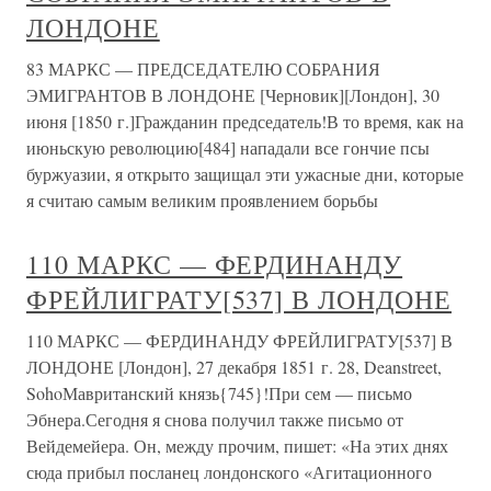
ЛОНДОНЕ
83 МАРКС — ПРЕДСЕДАТЕЛЮ СОБРАНИЯ
ЭМИГРАНТОВ В ЛОНДОНЕ [Черновик][Лондон], 30
июня [1850 г.]Гражданин председатель!В то время, как на
июньскую революцию[484] нападали все гончие псы
буржуазии, я открыто защищал эти ужасные дни, которые
я считаю самым великим проявлением борьбы
110 МАРКС — ФЕРДИНАНДУ
ФРЕЙЛИГРАТУ[537] В ЛОНДОНЕ
110 МАРКС — ФЕРДИНАНДУ ФРЕЙЛИГРАТУ[537] В
ЛОНДОНЕ [Лондон], 27 декабря 1851 г. 28, Deanstreet,
SohoМавританский князь{745}!При сем — письмо
Эбнера.Сегодня я снова получил также письмо от
Вейдемейера. Он, между прочим, пишет: «На этих днях
сюда прибыл посланец лондонского «Агитационного