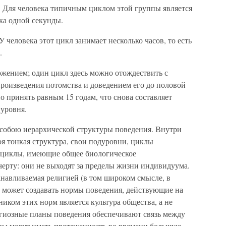
 Для человека типич­ным циклом этой группы является
ка одной секунды.
 человека этот цикл занимает несколько часов, то есть
.
ожением; один цикл здесь можно отождествить с
роизведения потомства и доведением его до половой
о принять равным 15 годам, что снова составляет
 уровня.
 собою иерархической структуры поведения. Внутри
оя тонкая структура, свои подуровни, циклы
 циклы, имеющие общее биоло­гическое
ерту: они не выходят за пределы жизни индивидуума.
анавливаемая религией (в том широком смысле, в
, может со­здавать нормы поведения, действующие на
ком этих норм является культура общества, а не
игиозные планы поведения обеспечивают связь между
ны могут иметь протяженность во времени большую,