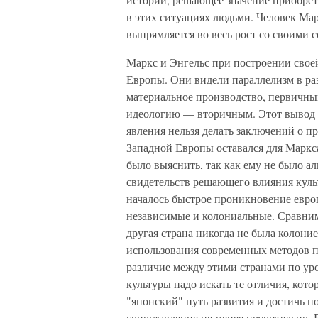
в этих ситуациях людьми. Человек Мар
выпрямляется во весь рост со своими
Маркс и Энгельс при построении свое
Европы. Они видели параллелизм в ра
материальное производство, первичны
идеологию — вторичным. Этот вывод 
явле­ния нельзя делать заключений о 
Западной Европы оставался для Маркс
было выяснить, так как ему не было 
свидетельств решающего влияния культ
началось быстрое проникновение евро
независимые и колониальные. Сравним
другая страна никогда не была колони
использования современных методов п
различие между этими странами по уро
культуры надо искать те отличия, кот
"японский" путь развития и достичь п
сопоставление не менее поучительно. 