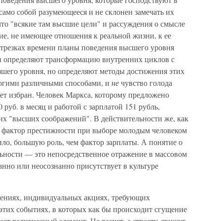
 само собой разумеющееся и не склонен замечать их
что "всякие там высшие цели" и рассуж­дения о смысле
е, не имеющее отношения к реальной жизни, к ее
отрезках времени планы поведения выс­шего уровня
 опреде­ляют трансформацию внутренних циклов с
шего уровня, но определяют методы до­стижения этих
ногими различными способами, и
не
чувство голода
удет избран. Человек Маркса, которо­му предложено
 руб. в месяц и работой с зарплатой 151 рубль,
ких "высших соображений". В действительности же, как
, фактор престижности при выборе молодым человеком
ило, большую роль, чем фактор зарплаты. А понятие о
ь­ности — это непосредственное отражение в массовом
нно или неосознанно присутствует в культуре
ениях, индивидуаль­ных акциях, требующих
этих событиях, в которых как бы происходит сгущение
ет религиозный элемент. Не расчет, а страсти движут