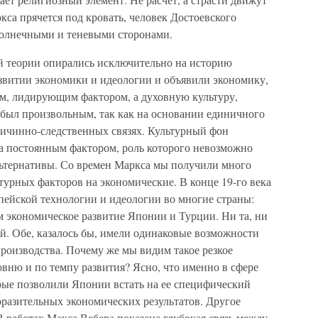
кса прячется под кровать, человек Достоевского
 солнечными и теневыми сторонами.
й теории опирались исключительно на историю
звитии экономики и идеологии и объявили экономику,
м, лидирующим фактором, а духовную культуру,
был произвольным, так как на основании единичного
причинно-следственных связях. Культурный фон
а постоянным фактором, роль которого невозможно
альтернативы. Со времен Маркса мы получили много
урных факторов на экономические. В конце 19-го века
пейской технологии и идеологии во многие страны:
 экономическое развитие Японии и Турции. Ни та, ни
ей. Обе, казалось бы, имели оди­наковые возможности
роизводства. Почему же мы видим такое резкое
вню и по темпу развития? Ясно, что именно в сфере
орые позволили Японии встать на ее специфический
оразительных экономических резуль­татов. Другое
В работах Макса Вебера показана глубокая связь между