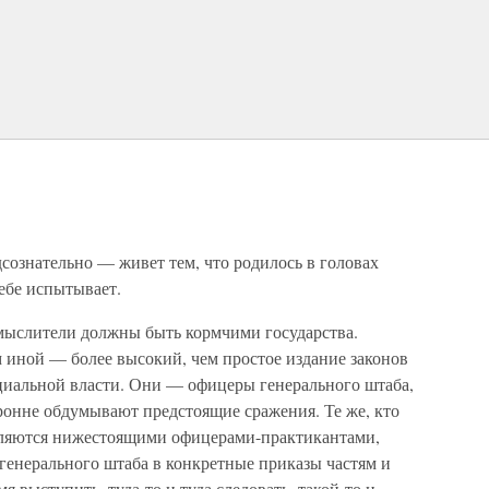
дсознательно — живет тем, что родилось в головах
ебе испытывает.
 мыслители должны быть кормчими государства.
 иной — более высокий, чем простое издание законов
циальной власти. Они — офицеры генерального штаба,
ронне обдумывают предстоящие сражения. Те же, кто
являются нижестоящими офицерами-практикантами,
енерального штаба в конкретные приказы частям и
мя выступить, туда-то и туда следовать, такой-то и