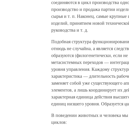
соединяются в цикл произ­водства од
производство и продажа партии издел
сырья и т. п. Наконец, самые крупные
изделий, принятием новой техническо
руководства и т. д.
Подобная структура функционировани
отнюдь не случайна, а являет­ся следс
образуются (филогенетически, если не
метасистемных переходов — интеграц
уровня управления. Каждому структур
характеристика — длительность рабоче
заменяет собой уже существующего ап
элементов, а лишь координирует их де
характерная единица действия высшего
единиц низшего уровня. Образуется
ци
В поведении животных и человека мы
циклов: