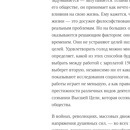
его обществе, он принимает как нечто
влияния на свою жизнь. Ему кажется, 
жизни — это досужее философствовани
реальным пробле­мам. Но на больших 
оказываются решающим фактором: они
временем. Они не устраняют целей низ
целей. Удовлетворить голод можно м
определяет, ка­кой из этих способов б
выбрать между работой с зарплатой 150
выберет вторую, не­зависимо ни от ка
показывают исследования социологов
работы играет не меньшую, а как прав
престижности различных видов деятел
сознании Высшей Цели, которая осозна
общества.
В войнах, революциях, массовых движ
напряжения душевных сил, — во всех 
истории, решающее значение приобрета