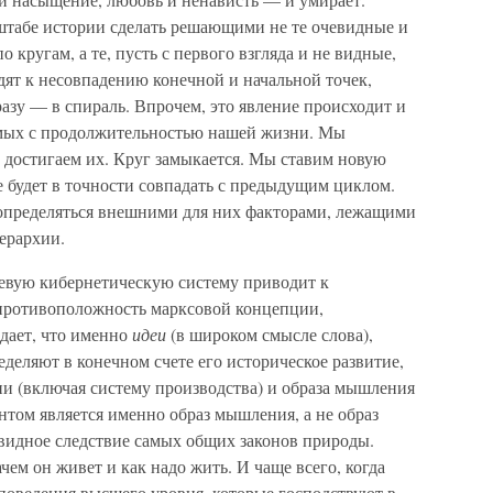
сштабе истории сделать решающими не те очевидные и
кругам, а те, пусть с первого взгляда и не видные,
дят к несовпадению конечной и начальной точек,
азу — в спираль. Впрочем, это явление происходит и
мых с про­должительностью нашей жизни. Мы
 и достигаем их. Круг замыкается. Мы ставим новую
е будет в точности сов­падать с предыдущим циклом.
определяться внешними для них факторами, лежащими
ерархии.
евую кибернетиче­скую систему приводит к
 противоположность марксовой концепции,
дает, что именно
идеи
(в широком смысле слова),
еделяют в конечном счете его историческое развитие,
зни (включая систему производства) и образа мышления
том является именно образ мышления, а не образ
видное следствие самых общих зако­нов природы.
ачем он живет и как надо жить. И чаще всего, когда
поведения высшего уровня, которые господствуют в