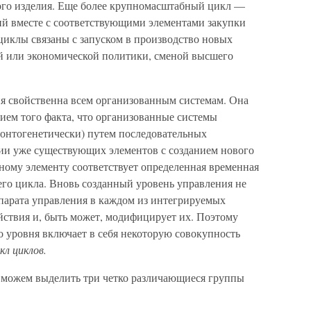
ного изделия. Еще более крупномасштабный цикл —
ий вместе с соответствую­щими элементами закупки
 циклы связаны с запуском в производство новых
й или экономической политики, сменой высшего
я свойственна всем организованным системам. Она
твием того факта, что организованные системы
 онтогенетически) путем последовательных
ии уже существующих элементов с созданием нового
ному элементу соответствует определенная временная
го цик­ла. Вновь созданный уровень управления не
парата управления в каждом из интегрируемых
йствия и, быть может, модифицирует их. Поэтому
 уровня включает в себя некоторую совокуп­ность
кл циклов.
 можем выделить три четко различающиеся группы