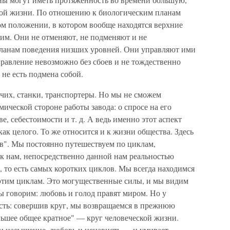
ой жизни. По отношению к биологическим планам
ом положении, в котором вообще находятся верхние
им. Они не отменяют, не подменяют и не
пла­нам поведения низших уровней. Они управляют ими
управление невозможно без сбоев и не тождественно
 не есть подмена собой.
их, станки, транспор­теры. Но мы не сможем
мической стороне работы завода: о спросе на его
е, себестоимости и т. д. А ведь именно этот аспект
 как целого. То же относится и к жизни общества. Здесь
ов". Мы постоянно путешествуем по циклам,
к нам, непос­редственно данной нам реальностью
 то есть самых коротких циклов. Мы всегда нахо­димся
 этим циклам. Это могущественные силы, и мы видим
мы говорим: любовь и голод правят миром. Но у
ость: совершив круг, мы возвращаемся в прежнюю
ьшее общее кратное" — круг человеческой жизни.
и насыщение, любовь и нена­висть — и умирает.