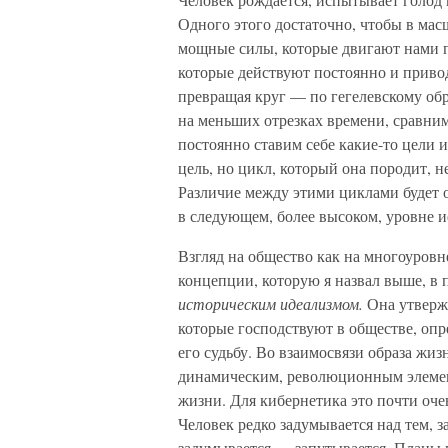
Одного этого достаточно, чтобы в ма
мощные силы, которые двигают нами по 
которые действуют постоянно и приво
превращая круг — по гегелевскому обр
на меньших отрезках времени, сравни
постоянно ставим себе ка­кие-то цели
цель, но цикл, который она породит, н
Различие между этими циклами будет 
в следующем, более высоком, уровне и
Взгляд на общество как на многоуровн
концепции, которую я назвал выше, в
историческим идеализмом.
Она утверж
которые господствуют в обществе, опр
его судьбу. Во взаимосвязи образа жи
динамическим, революционным элемен­
жизни. Для кибернетика это почти оче
Человек редко задумывается над тем, з
задумывается — запутывается. Планы 