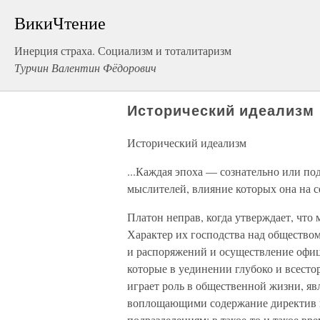
ВикиЧтение
Инерция страха. Социализм и тоталитаризм
Турчин Валентин Фёдорович
Исторический идеализм
Исторический идеализм
...Каждая эпоха — сознательно или по
мыслителей, влияние которых она на с
Платон неправ, когда утверждает, что
Характер их господства над обществом
и распоряжений и осуществление офи
которые в уединении глубоко и всесто
играет роль в общественной жизни, 
воплощающими содержание директив г
подразделениям: в такое-то и такое вре