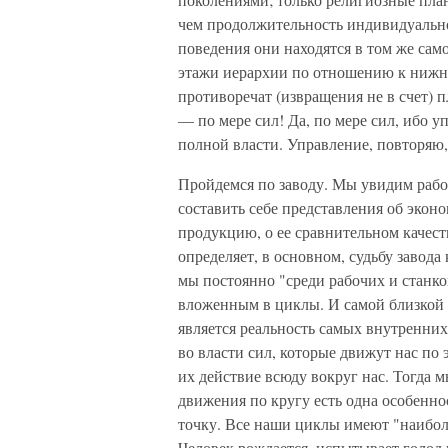
чем продолжительность индивидуальн
поведения они находятся в том же сам
этажи иерархии по отношению к нижн
противоречат (извращения не в счет) 
— по мере сил! Да, по мере сил, ибо 
полной власти. Управление, повторяю,
Пройдемся по заводу. Мы увидим рабоч
составить себе представления об эконо
продукцию, о ее сравнительном качеств
определяет, в основном, судьбу завода
мы постоянно "среди рабочих и станк
вложенным в циклы. И самой близкой 
является реальность самых внутренних,
во власти сил, которые движут нас по
их действие всюду вокруг нас. Тогда 
движения по кругу есть одна особенн
точку. Все наши циклы имеют "наибол
Человек рождается, испытывает голод 