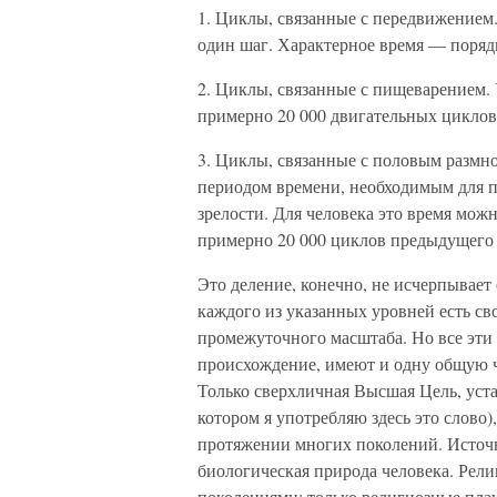
1. Циклы, связанные с передвижением.
один шаг. Характерное время — поряд
2. Циклы, связанные с пищеварением. У
примерно 20 000 двигатель­ных циклов
3. Циклы, связанные с половым размн
периодом времени, необходимым для п
зрелости. Для человека это время можн
примерно 20 000 циклов преды­дущего
Это деление, конечно, не исчерпывает
каждого из указанных уровней есть св
промежуточного масштаба. Но все эти
происхождение, имеют и одну общую ч
Только сверхличная Высшая Цель, уст
котором я употребляю здесь это слово)
протяжении многих поколений. Источни
биологическая природа человека. Рел
поколениями; только религиозные пла