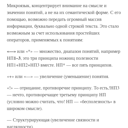
Микроязык, концентрирует внимание на смысле и
значении понятий, а не на их семантической форме. С его
помощью, возможно передать огромный массив
информации, буквально одной строкой текста. Это стало
возможным за счет использования простейших
операторов, применяемых к понятиям:
«—»
или «*» — множество, диапазон понятий, например
1–3
НП
, это три принципа ножниц полезности
НП1+НП2+НП3 вместе. НП* — все пять принципов.
«+» или «—» — увеличение (уменьшение) понятия.
«!» — отрицание, противоречие принципу. То есть,!НП3
— нечто, противоречащее третьему принципу НП
(условно можно считать, что! НП — «бесполезность» в
широком смысле).
— Структурирующая (увеличение связности и
наглядности).