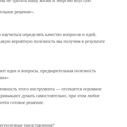
тобы не тратить нашу жизнь и энергию впустую.
ельное решение».
 научиться определять качество вопросов и идей,
 какую вероятную полезность мы получим в результате
ют идеи и вопросы, предварительная полезность
ана».
тивность этого инструмента — отсекается огромное
привыкают думать самостоятельно, при этом любое
почти готовое решение.
 бесполезные представления?