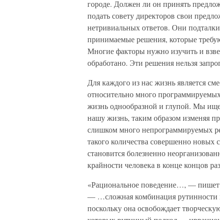
городе. Должен ли он принять предло
подать совету директоров свои предл
нетривиальных ответов. Они подталки
принимаемые решения, которые требую
Многие факторы нужно изучить и взв
обработано. Эти решения нельзя запр
Для каждого из нас жизнь является см
относительно много программируемых
жизнь однообразной и глупой. Мы ище
нашу жизнь, таким образом изменяя п
слишком много непрограммируемых ре
такого количества совершенно новых 
становится болезненно неорганизован
крайности человека в конце концов раз
«Рациональное поведение…, — пишет с
— …сложная комбинация рутинности и
поскольку она освобождает творческую
которых рутинный подход — иррацион