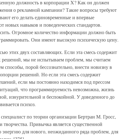
женную должность в корпорации X? Как он должен
ожения о рекламной кампании? Такие вопросы требуют
вают его делать единовременные и впервые
т новых навыков и поведенческих стандартов.
есить. Огромное количество информации должно быть
ограммировать. Они имеют высокую психическую цену.
есью этих двух составляющих. Если эта смесь содержит
 решений, мы не испытываем проблем, мы считаем
м способы, порой бессознательно, внести новизну в
ропорции решений. Но если эта смесь содержит
шений, если мы постоянно находимся под прессом
ситуаций, что программируемость невозможна, жизнь
ной, изнурительной и беспокойной. У доведенного до
вивается психоз.
пециалист по теории организации Бертран М. Гросс,
 творчества. Привычка является существенной
 энергию для нового, неожиданного ряда проблем, для
ален»[275].