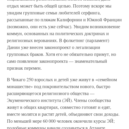
отдых может быть общей целью. Поэтому вскоре мы
увидим групповые семьи любителей серфинга,
рассыпанные по пляжам Калифорнии и Южной Франции
(возможно, они есть уже сейчас). Увидим возникновение
коммун, основанных на политических доктринах и
религиозных верованиях. В фолкетинг (парламент)
Дании уже внесен законопроект о легализации
групповых браков. Хотя его не обязательно примут, но
само появление законопроекта — знаменательный
признак перемен.
В Чикаго 250 взрослых и детей уже живут в «семейном
монашестве» под покровительством нового, быстро
расширяющегося религиозного общества —
Экуменического института (ЭЙ). Члены сообщества
живут в общих квартирах, совместно готовят и едят,
вместе молятся и растят детей, объединяют свои доходы.
По меньшей мере 60 000 человек окончили курсы ЭЙ;
подобные коммуны начали создаваться в Атланте,