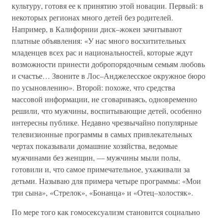
культуру, готовя ее к принятию этой новации. Первый: в
некоторых регионах много детей без родителей.
Например, в Калифорнии диск–жокеи зачитывают
платные объявления: «У нас много восхитительных
младенцев всех рас и национальностей, которые ждут
возможности принести добропорядочным семьям любовь
и счастье… Звоните в Лос–Анджелесское окружное бюро
по усыновлению». Второй: похоже, что средства
массовой информации, не сговариваясь, одновременно
решили, что мужчины, воспитывающие детей, особенно
интересны публике. Недавно чрезвычайно популярные
телевизионные программы в самых привлекательных
чертах показывали домашние хозяйства, ведомые
мужчинами без женщин, — мужчины мыли полы,
готовили и, что самое примечательное, ухаживали за
детьми. Называю для примера четыре программы: «Мои
три сына», «Стрелок», «Бонанца» и «Отец–холостяк».
По мере того как гомосексуализм становится социально