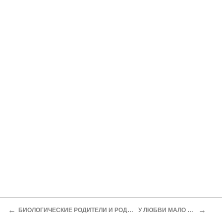
←
→
БИОЛОГИЧЕСКИЕ РОДИТЕЛИ И РОДИТЕЛИ–ПРОФИ
У ЛЮБВИ МАЛО ШАНСОВ