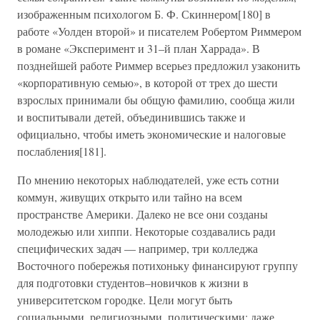
изображенным психологом Б. Ф. Скиннером[180] в
работе «Уолден второй» и писателем Робертом Риммером
в романе «Эксперимент и 31–й план Харрада». В
позднейшей работе Риммер всерьез предложил узаконить
«корпоративную семью», в которой от трех до шести
взрослых принимали бы общую фамилию, сообща жили
и воспитывали детей, объединившись также и
официально, чтобы иметь экономические и налоговые
послабления[181].
По мнению некоторых наблюдателей, уже есть сотни
коммун, живущих открыто или тайно на всем
пространстве Америки. Далеко не все они созданы
молодежью или хиппи. Некоторые создавались ради
специфических задач — например, три колледжа
Восточного побережья потихоньку финансируют группу
для подготовки студентов–новичков к жизни в
университетском городке. Цели могут быть
социальными, религиозными, политическими; даже