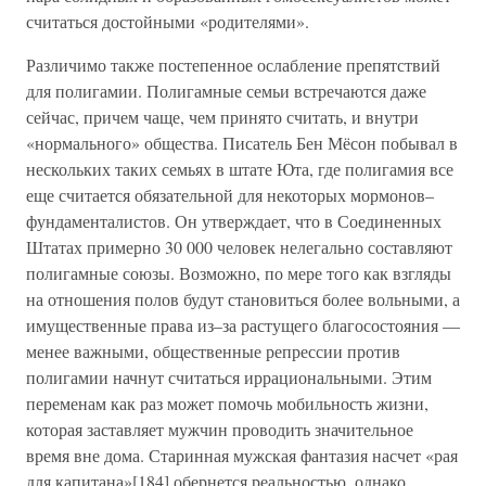
считаться достойными «родителями».
Различимо также постепенное ослабление препятствий
для полигамии. Полигамные семьи встречаются даже
сейчас, причем чаще, чем принято считать, и внутри
«нормального» общества. Писатель Бен Мёсон побывал в
нескольких таких семьях в штате Юта, где полигамия все
еще считается обязательной для некоторых мормонов–
фундаменталистов. Он утверждает, что в Соединенных
Штатах примерно 30 000 человек нелегально составляют
полигамные союзы. Возможно, по мере того как взгляды
на отношения полов будут становиться более вольными, а
имущественные права из–за растущего благосостояния —
менее важными, общественные репрессии против
полигамии начнут считаться иррациональными. Этим
переменам как раз может помочь мобильность жизни,
которая заставляет мужчин проводить значительное
время вне дома. Старинная мужская фантазия насчет «рая
для капитана»[184] обернется реальностью, однако