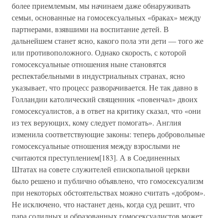
более приемлемым, мы начинаем даже обнаруживать
семьи, основанные на гомосексуальных «браках» между
партнерами, взявшими на воспитание детей. В
дальнейшем станет ясно, какого пола эти дети — того же
или противоположного. Однако скорость, с которой
гомосексуальные отношения ныне становятся
респектабельными в индустриальных странах, ясно
указывает, что процесс разворачивается. Не так давно в
Голландии католический священник «повенчал» двоих
гомосексуалистов, а в ответ на критику сказал, что «они
из тех верующих, кому следует помогать». Англия
изменила соответствующие законы: теперь добровольные
гомосексуальные отношения между взрослыми не
считаются преступлением[183]. А в Соединенных
Штатах на совете служителей епископальной церкви
было решено и публично объявлено, что гомосексуализм
при некоторых обстоятельствах можно считать «добром».
Не исключено, что настанет день, когда суд решит, что
пара солидных и образованных гомосексуалистов может