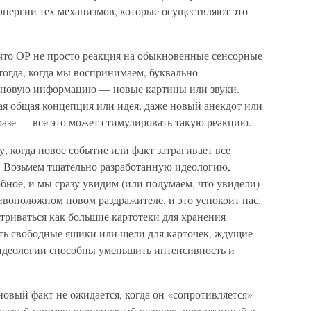
энергии тех механизмов, которые осуществляют это
 что ОР не просто реакция на обыкновенные сенсорные
тогда, когда мы воспринимаем, буквально
и новую информацию — новые картины или звуки.
ая общая концепция или идея, даже новый анекдот или
азе — все это может стимулировать такую реакцию.
, когда новое событие или факт затрагивает все
 Возьмем тщательно разработанную идеологию,
бное, и мы сразу увидим (или подумаем, что увидели)
ивоположном новом раздражителе, и это успокоит нас.
триваться как большие картотеки для хранения
ть свободные ящики или щели для карточек, ждущие
идеологии способны уменьшить интенсивность и
новый факт не ожидается, когда он «сопротивляется»
ческий пример: религиозный человек, воспитанный в