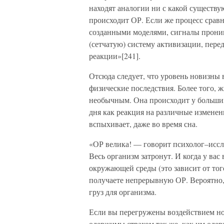
находят аналогии ни с какой существу
происходит ОР. Если же процесс сравн
созданными моделями, сигналы проник
(сетчатую) систему активизации, перед
реакции»[241].
Отсюда следует, что уровень новизны 
физические последствия. Более того, ж
необычным. Она происходит у большин
дня как реакция на различные измене
вспыхивает, даже во время сна.
«ОР велика! — говорит психолог–иссл
Весь организм затронут. И когда у ва
окружающей среды (это зависит от тог
получаете непрерывную ОР. Вероятно, 
груз для организма.
Если вы перегружены воздействием но
одержимы страхом так же, как им оде