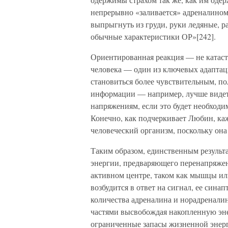
непрерывно «заливается» адреналином,
выпрыгнуть из груди, руки ледяные, 
обычные характеристики ОР»[242].
Ориентированная реакция — не катаст
человека — один из ключевых адаптац
становиться более чувствительным, по
информации — например, лучше видет
напряжениям, если это будет необходим
Конечно, как подчеркивает Любин, ка
человеческий организм, поскольку она 
Таким образом, единственным результа
энергии, предваряющего перенапряжен
активном центре, таком как мышцы ил
возбудится в ответ на сигнал, ее сина
количества адреналина и норадреналин
частями высвобождая накопленную эне
ограниченные запасы жизненной энерг