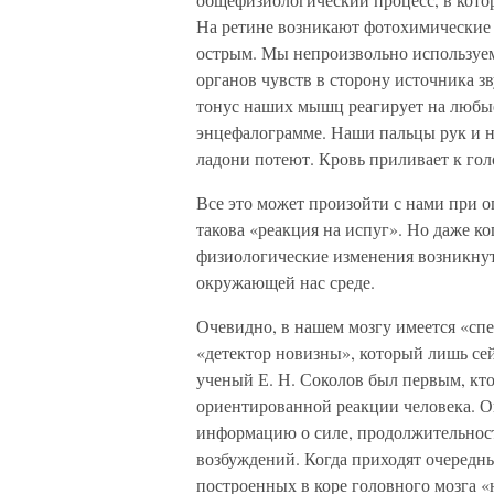
На ретине возникают фотохимические 
острым. Мы непроизвольно используе
органов чувств в сторону источника з
тонус наших мышц реагирует на любые 
энцефалограмме. Наши пальцы рук и н
ладони потеют. Кровь приливает к гол
Все это может произойти с нами при о
такова «реакция на испуг». Но даже ко
физиологические изменения возникнут 
окружающей нас среде.
Очевидно, в нашем мозгу имеется «сп
«детектор новизны», который лишь се
ученый Е. Н. Соколов был первым, кто
ориентированной реакции человека. Он
информацию о силе, продолжительност
возбуждений. Когда приходят очередн
построенных в коре головного мозга 