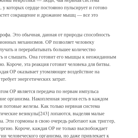
 у которых сердце постоянно пульсирует и готово
растет сокращение и дрожание мышц — все это
рофа. Это обычная, данная от природы способность
ионных механизмов. ОР позволяет человеку
лучать и перерабатывать большее количество
ь и слышать. Она готовит его мышцы к неожиданным
о. Короче, эта реакция готовит человека для битвы.
ждая ОР оказывает утомляющее воздействие на
требует энергетических затрат.
том ОР является передача по нервам импульса
ие организма. Накопленная энергия есть в каждом
и потовые железы. Как только нервная система
птические везикулы[243] лопаются, выделяя малые
а. Эти гормоны в свою очередь работают как триггер,
ргию. Короче, каждая ОР не только высвобождает
ии человеческого организма, но даже привлекает к