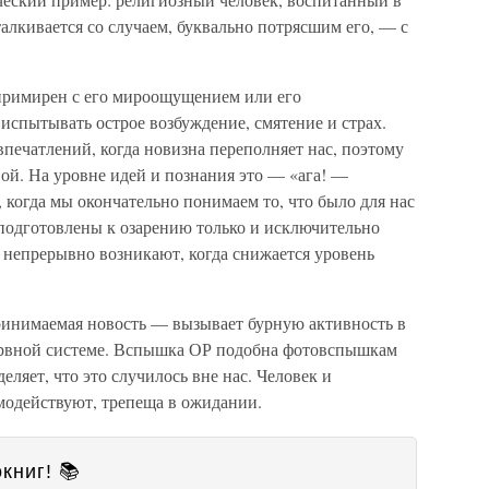
талкивается со случаем, буквально потрясшим его, — с
 примирен с его мироощущением или его
испытывать острое возбуждение, смятение и страх.
ечатлений, когда новизна переполняет нас, поэтому
вой. На уровне идей и познания это — «ага! —
, когда мы окончательно понимаем то, что было для нас
подготовлены к озарению только и исключительно
» непрерывно возникают, когда снижается уровень
ринимаемая новость — вызывает бурную активность в
нервной системе. Вспышка ОР подобна фотовспышкам
еляет, что это случилось вне нас. Человек и
модействуют, трепеща в ожидании.
книг! 📚