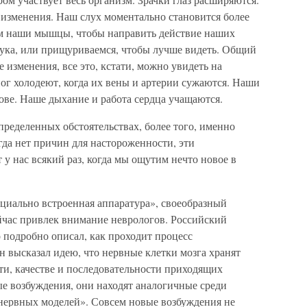
изменения. Наш слух моментально становится более
м наши мышцы, чтобы направить действие наших
вука, или прищуриваемся, чтобы лучше видеть. Общий
изменения, все это, кстати, можно увидеть на
ог холодеют, когда их вены и артерии сужаются. Наши
ове. Наше дыхание и работа сердца учащаются.
пределенных обстоятельствах, более того, именно
гда нет причин для настороженности, эти
у нас всякий раз, когда мы ощутим нечто новое в
ециально встроенная аппаратура», своеобразный
йчас привлек внимание неврологов. Российский
 подробно описал, как проходит процесс
 высказал идею, что нервные клетки мозга хранят
и, качестве и последовательности приходящих
ые возбуждения, они находят аналогичные среди
«нервных моделей». Совсем новые возбуждения не