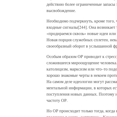
действию более ограниченные запасы 
высвобождение.
Необходимо подчеркнуть, кроме того,
входные сигналы[244]. Она возникает 
«продираемся сквозь» новые идеи ил
Новая порция служебных сплетен, нек
своеобразный оборот в услышанной фр
Особым образом OP приводит к стрессу
сложившееся мироощущение человека.
католицизм, марксизм или что–то подо
хорошо знакомые черты в некоем прот
На самом деле идеологии могут рассма
ментальной информации, в которых ес
поступления новых данных. Поэтому 
частоту ОР.
Но ОР происходит только тогда, когда 
введению в нашу «картотеку». Класси