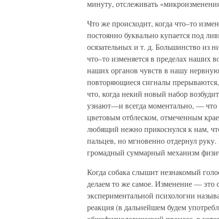
минуту, отслеживать «микроизменени
Что же происходит, когда что–то изме
постоянно буквально купается под лив
осязательных и т. д. Большинство из 
что–то изменяется в пределах наших в
наших органов чувств в нашу нервную 
повторяющиеся сигналы прерываются, 
что, когда некий новый набор возбудит
узнают—и всегда моментально, — что 
цветовым отблеском, отмеченным краеш
любящий нежно прикоснулся к нам, чт
пальцев, но мгновенно отдернул руку.
громадный суммарный механизм физич
Когда собака слышит незнакомый голо
делаем то же самое. Изменение — это 
экспериментальной психологии назыв
реакция (в дальнейшем будем употреб
общефизиологический процесс, в котор