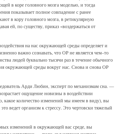
ющей в коре головного мозга моделью, и тогда
ения показывает полное совпадение с ранее
ают в кору головного мозга, в ретикулярную
авая ей, по существу, приказ «воздержаться от
воздействия на нас окружающей среды определяет и
изненно важно сознавать, что ОР не является чем–то
ства людей буквально тысячи раз в течение обычного
ния окружающей среды вокруг нас. Снова и снова ОР
едователь Арди Любин, эксперт по механизмам сна. —
с возрастает ощущение новизны в воздействии
о, какое количество изменений мы имеем в виду), вы
это ведет организм к стрессу. Это чертовски тяжелый
вых изменений в окружающей вас среде, вы
ржимы невротики — люди, чья нервная система