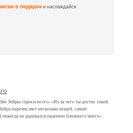
писки в подарок
и наслаждайся
го
би Зейры спросили его: «Из-за чего ты достиг такой
 Зейра перечисляет несколько вещей, самой
«Я никогда не радовался падению ближнего моего».