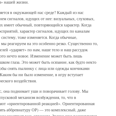
я» нашей жизни.
няется в окружающей нас среде? Каждый из нас
нем сигналов, идущих от нее: визуальных, слуховых,
них имеет обычный, повторяющийся характер. Когда
осприятий, характер сигналов, идущих по каналам
систему, тоже изменяется. Когда обычные,
мы реагируем на это особенно резко. Существенно то,
елей «ударяет» по нам, наше тело и наш рассудок
это нечто новое. Изменение может быть лишь
ком глаза. Это может быть осязание, как будто некто
обы снять пылинку с лица или одежды кончиками
 Каким бы ни было изменение, в игру вступает
еского воздействия.
с, она поднимает уши и поворачивает голову. Мы
спусковой механизм возбуждения, то, что в
ают «ориентированной реакцией». Ориентированная
лять аббревиатуру ОР) — это комплексный, даже
ом участвует весь организм. Зрачки глаз расширяются.