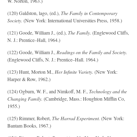
W. Norton, 1963.)
(120) Galdston, lago, (ed.),
The Family in Contemporary
Society.
(New York: International Universities Press, 1958.)
(121) Goode, William J., (ed.),
The Family.
(Englewood Cliffs,
N. J.: Prentice–Hall, 1964.)
(122) Goode, William J.,
Readings on the Family and Society.
(Englewood Cliffs, N. J.: Prentice–Hall. 1964.)
(123) Hunt, Morton M.,
Her Infinite Variety.
(New York:
Harper & Row, 1962.)
(124) Ogburn, W. F., and Nimkoff, M. F.,
Technology and the
Changing Family.
(Cambridge, Mass.: Houghton Mifflin Co,
1955.)
(125) Rimmer, Robert,
The Harrad Experiment.
(New York:
Bantam Books, 1967.)