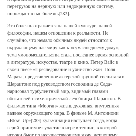
перегрузок на нервную или эндокринную систему,
порождает в нас болезнь[282].
Эта болезнь отражается на нашей культуре, нашей
философии, нашем отношении к реальности. Не
случайно, что немало обычных людей относятся к
окружающему нас миру как к «сумасшедшему дому»;
тема умопомешательства стала последнее время основной
в литературе, искусстве, театре и кино. Петер Вайс в
своей пьесе «Преследование и убийство Жан–Поля
Марата, представленное актерской труппой госпиталя в
Шарантоне под руководством господина де Сада»
нарисовал турбулентный мир, видимый глазами
обитателей психиатрической лечебницы Шарантон. В
фильмах типа «Морган» жизнь духовная, внутренняя
важнее окружающего мира. В фильме М. Антониони
«Blow–Up»[283] кульминация наступает тогда, когда
герой принимает участие в игре в теннис, в которой
игроки бьют по несуществующему мячу, летающему