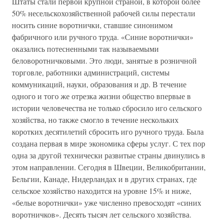
Штаты стали первой крупной страной, в которой более
50% несельскохозяйственной рабочей силы перестали
носить синие воротнички, ставшие синонимом
фабричного или ручного труда. «Синие воротнички»
оказались потесненными так называемыми
беловоротничковыми. Это люди, занятые в розничной
торговле, работники администраций, системы
коммуникаций, науки, образования и др. В течение
одного и того же отрезка жизни общество впервые в
истории человечества не только сбросило иго сельского
хозяйства, но также смогло в течение нескольких
коротких десятилетий сбросить иго ручного труда. Была
создана первая в мире экономика сферы услуг. С тех пор
одна за другой технически развитые страны двинулись в
этом направлении. Сегодня в Швеции, Великобритании,
Бельгии, Канаде, Нидерландах и в других странах, где
сельское хозяйство находится на уровне 15% и ниже,
«белые воротнички» уже численно превосходят «синих
воротничков». Десять тысяч лет сельского хозяйства.