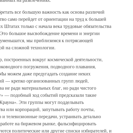
бретать все большую важность как основа различий
тво само перейдет от ориентации на труд к большей
 Штатах только с начала века трудовые обязательства
. Это большое высвобождение времени и энергии
е уменьшатся, мы приблизимся к потрясающей
ой на сложной технологии.
р, построенных вокруг космической деятельности,
боководного погружения, подводного плавания,
Мы можем даже предугадать создание неких
ий — крепко организованных групп людей,
а не ради материальных благ, но ради чистого
у» — подобный ход событий предсказали такие
Крауна». Эти группы могут подделывать
а или корпораций, запутывать работу почты,
о и телевизионные передачи, устраивать детально
работе на биржевом рынке, фальсифицировать
уются политические или другие списки избирателей, и