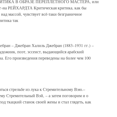
ИТИКА В ОБРАЗЕ ПЕРЕПЛЁТНОГО МАСТЕРА, или
а РЕЙХАРДТА Критическая критика, как бы
 над массой, чувствует всё-таки безграничное
ритика так
ебран – Джебран Халиль Джебран (1883–1931 гг.) –
удожник, поэт, эссеист, выдающийся арабский
ва. Его произведения переведены на более чем 100
ся стрельбе из лука к Стремительному Вэю.–
 ему Стремительный Вэй, – а затем поговорим и о
под ткацкий станок своей жены и стал глядеть, как