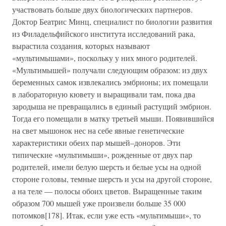
участвовать больше двух биологических партнеров.
Доктор Беатрис Минц, специалист по биологии развития
из Филадельфийского института исследований рака,
вырастила создания, которых называют
«мультимышами», поскольку у них много родителей.
«Мультимышей» получали следующим образом: из двух
беременных самок извлекались эмбрионы; их помещали
в лабораторную кювету и выращивали там, пока два
зародыша не превращались в единый растущий эмбрион.
Тогда его помещали в матку третьей мыши. Появившийся
на свет мышонок нес на себе явные генетические
характеристики обеих пар мышей–доноров. Эти
типические «мультимыши», рожденные от двух пар
родителей, имели белую шерсть и белые усы на одной
стороне головы, темные шерсть и усы на другой стороне,
а на теле — полосы обоих цветов. Выращенные таким
образом 700 мышей уже произвели больше 35 000
потомков[178]. Итак, если уже есть «мультимыши», то