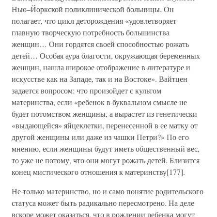
Нью–Йоркской поликлинической больницы. Он
полагает, что цикл деторождения «удовлетворяет
главную творческую потребность большинства
женщин… Они гордятся своей способностью рожать
детей… Особая аура благости, окружающая беременных
женщин, нашла широкое отображение в литературе и
искусстве как на Западе, так и на Востоке». Вайтцен
задается вопросом: что произойдет с культом
материнства, если «ребенок в буквальном смысле не
будет потомством женщины, а вырастет из генетически
«выдающейся» яйцеклетки, перенесенной в ее матку от
другой женщины или даже из чашки Петри?» По его
мнению, если женщины будут иметь общественный вес,
то уже не потому, что они могут рожать детей. Близится
конец мистического отношения к материнству[177].
Не только материнство, но и само понятие родительского
статуса может быть радикально пересмотрено. На деле
вскоре может оказаться, что в рождении ребенка могут