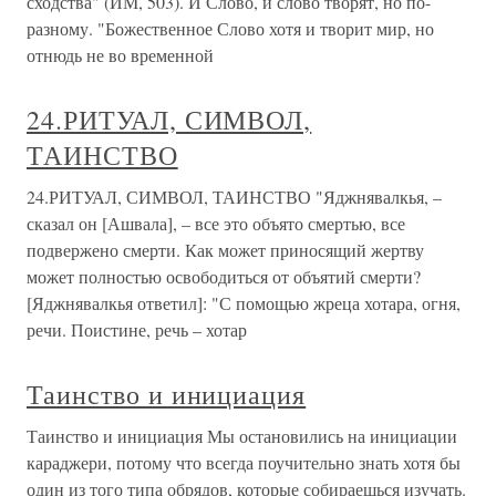
сходства" (ИМ, 503). И Слово, и слово творят, но по-
разному. "Божественное Слово хотя и творит мир, но
отнюдь не во временной
24.РИТУАЛ, СИМВОЛ,
ТАИНСТВО
24.РИТУАЛ, СИМВОЛ, ТАИНСТВО "Яджнявалкья, –
сказал он [Ашвала], – все это объято смертью, все
подвержено смерти. Как может приносящий жертву
может полностью освободиться от объятий смерти?
[Яджнявалкья ответил]: "С помощью жреца хотара, огня,
речи. Поистине, речь – хотар
Таинство и инициация
Таинство и инициация Мы остановились на инициации
караджери, потому что всегда поучительно знать хотя бы
один из того типа обрядов, которые собираешься изучать.