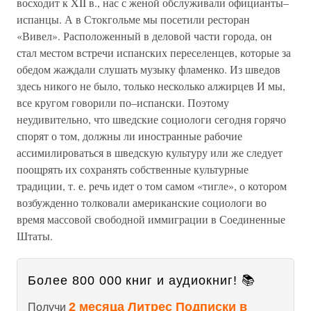
восходит к XII в., нас с женой обслуживали официанты–
испанцы. А в Стокгольме мы посетили ресторан
«Вивел». Расположенный в деловой части города, он
стал местом встречи испанских переселенцев, которые за
обедом жаждали слушать музыку фламенко. Из шведов
здесь никого не было, только несколько алжирцев И мы,
все кругом говорили по–испански. Поэтому
неудивительно, что шведские социологи сегодня горячо
спорят о том, должны ли иностранные рабочие
ассимилироваться в шведскую культуру или же следует
поощрять их сохранять собственные культурные
традиции, т. е. речь идет о том самом «тигле», о котором
возбужденно толковали американские социологи во
время массовой свободной иммиграции в Соединенные
Штаты.
Более 800 000 книг и аудиокниг! 📚
2 месяца Литрес Подписки в
Получи