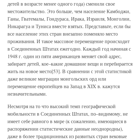
детей в возрасте менее одного года) сменили свое
местожительство. Это больше, чем население Камбоджи,
Ганы, Гватемалы, Гондураса, Ирака, Израиля, Монголии,
Никарагуа и Туниса вместе взятых. Представьте, если бы
все население этих стран внезапно поменяло место
проживания. И такое массовое перемещение происходит
в Соединенных Штатах ежегодно. Каждый год начиная с
1948 г. один из пяти американцев меняет свой адрес,
забирает детей, кое–какие домашние вещи и перебирается
жить на новое место[53]. В сравнении с этой статистикой
даже великие миграции монгольских орд или
перемещение европейцев на Запад в XIX в. кажутся
незначительными.
Несмотря на то что высокий темп географической
мобильности в Соединенных Штатах, по–видимому, не
имеет себе равного в мире (к сожалению, имеющиеся в
распоряжении статистические данные неоднородны),
даже в более традиционных из развитых стран вековые