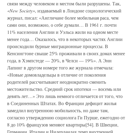
связи между человеком и местом были разрушены. Так,
«New Society»,
издаваемый в Лондоне социологический
журнал, писал: «Англичане более мобильная раса, чем
сами они, возможно, о себе думали… В 1961 г. почти
11% населения Англии и Уэльса жили на одном месте
менее года… Оказалось, что в некоторых частях Англии
происходили бурные миграционные процессы. В
Кенсингтоне свыше 25% проживали в своих домах менее
года, в Хэмпстеде — 20%, в Челси — 19%». А Энн
Лапинг в другом номере того же журнала отмечала:
«Новые домовладельцы в отличие от поколения
родителей рассчитывают неоднократно сменить
местожительство. Средний срок ипотеки — восемь или
девять лет…» Это лишь немного отличается от того, что
в Соединенных Штатах. Во Франции дефицит жилья
замедлил внутреннюю мобильность, но даже там,
согласно утверждению социолога Ги Пурше, ежегодно от
8 до 10% французов меняют квартиры[54]. В Швеции,
Германии, Италии и Нидерландах темп внутренней