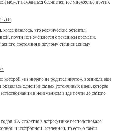
ой может находиться бесчисленное множество других
ная
 когда казалось, что космические объекты,
ной, почти не изменяются с течением времени,
онарного состояния к другому стационарному
»
о которой «из ничего не родится ничто», возникла еще
 И оказалась одной из самых устойчивых идей, которая
в естествознании в неизменном виде почти до самого
 годов XX столетия в астрофизике господствовало
одной и изотропной Вселенной, то есть о такой