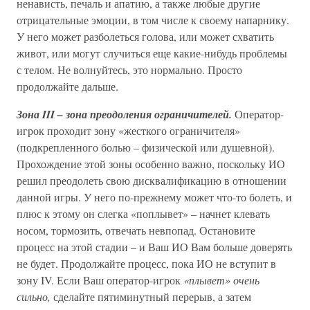
ненависть, печаль и апатию, а также любые другие
отрицательные эмоции, в том числе к своему напарнику.
У него может разболеться голова, или может схватить
живот, или могут случиться еще какие-нибудь проблемы
с телом. Не волнуйтесь, это нормально. Просто
продолжайте дальше.
Зона III – зона преодоления ограничителей.
Оператор-
игрок проходит зону «жесткого ограничителя»
(подкрепленного болью – физической или душевной).
Прохождение этой зоны особенно важно, поскольку ИО
решил преодолеть свою дисквалификацию в отношении
данной игры. У него по-прежнему может что-то болеть, и
плюс к этому он слегка «поплывет» – начнет клевать
носом, тормозить, отвечать невпопад. Остановите
процесс на этой стадии – и Ваш ИО Вам больше доверять
не будет. Продолжайте процесс, пока ИО не вступит в
зону IV. Если Ваш оператор-игрок
«плывет» очень
сильно,
сделайте пятиминутный перерыв, а затем