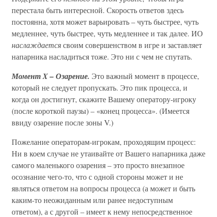
перестала быть интересной. Скорость ответов здесь
постоянна, хотя может варьировать – чуть быстрее, чуть
медленнее, чуть быстрее, чуть медленнее и так далее. ИО
наслаждается
своим совершенством в игре и заставляет
напарника насладиться тоже. Это ни с чем не спутать.
Момент X – Озарение.
Это важный момент в процессе,
который не следует пропускать. Это пик процесса, и
когда он достигнут, скажите Вашему оператору-игроку
(после короткой паузы) – «конец процесса». (Имеется
ввиду озарение после зоны V.)
Пожелание операторам-игрокам, проходящим процесс:
Ни в коем случае не утаивайте от Вашего напарника даже
самого маленького озарения – это просто внезапное
осознание чего-то, что с одной стороны может и не
являться ответом на вопросы процесса (а может и быть
каким-то неожиданным или ранее недоступным
ответом), а с другой – имеет к нему непосредственное