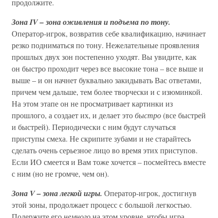
продолжите.
Зона IV – зона оживления и подъема по тону.
Оператор-игрок, возвратив себе квалификацию, начинает
резко подниматься по тону. Нежелательные проявления
прошлых двух зон постепенно уходят. Вы увидите, как
он быстро проходит через все высокие тона – все выше и
выше – и он начнет буквально закидывать Вас ответами,
причем чем дальше, тем более творчески и с изюминкой.
На этом этапе он не просматривает картинки из
прошлого, а создает их, и делает это
быстро
(все быстрей
и быстрей). Периодически с ним будут случаться
приступы смеха. Не скрипите зубами и не старайтесь
сделать очень серьезное лицо во время этих приступов.
Если ИО смеется и Вам тоже хочется – посмейтесь вместе
с ним (но не громче, чем он).
Зона V – зона легкой игры.
Оператор-игрок, достигнув
этой зоны, продолжает процесс с большой легкостью.
Подержите его
немного
на этом уровне, чтобы игра