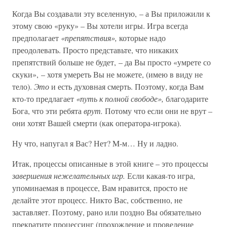
Когда Вы создавали эту вселенную, – а Вы приложили к
этому свою «руку» – Вы хотели игры. Игра всегда
предполагает
«препятствия»,
которые надо
преодолевать. Просто представьте, что никаких
препятствий больше не будет, – да Вы просто «умрете со
скуки», – хотя умереть Вы не можете, (имею в виду не
тело).
Это
и есть духовная смерть. Поэтому, когда Вам
кто-то предлагает
«путь к полной свободе»,
благодарите
Бога, что эти ребята
врут.
Потому что если они не врут –
они хотят Вашей смерти (как оператора-игрока).
Ну что, напугал я Вас? Нет? M-м… Ну и ладно.
Итак, процессы описанные в этой книге – это процессы
завершения нежелательных игр.
Если какая-то игра,
упоминаемая в процессе, Вам нравится, просто не
делайте этот процесс. Никто Вас, собственно, не
заставляет. Поэтому, рано или поздно Вы обязательно
прекратите процессинг (прохождение и проведение