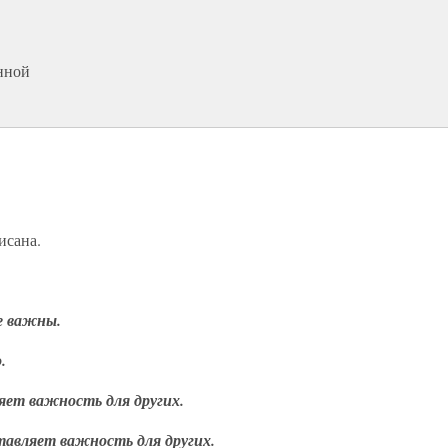
нной
исана.
е важны.
.
яет важность для других.
тавляет важность для других.