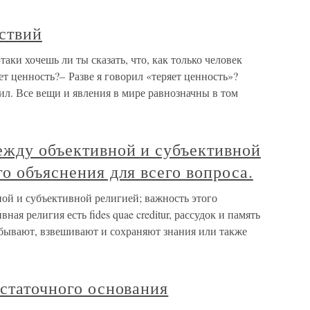
ствий
таки хочешь ли ты сказать, что, как только человек
яет ценность?– Разве я говорил «теряет ценность»?
ил. Все вещи и явления в мире равнозначны в том
ежду объективной и субъективной
го объяснения для всего вопроса.
ой и субъективной религией; важность этого
ная религия есть fides quae creditur, рассудок и память
обывают, взвешивают и сохраняют знания или также
остаточного основания