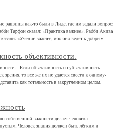
е раввины как-то были в Лиде, где им задали вопрос:
абби Тарфон сказал: «Практика важнее». Рабби Акива
сказали: «Учение важнее, ибо оно ведет к добрым
жность объективности.
вности. - Если объективность и субъективность
к зрения, то все же их не удается свести к одному-
дставить как тотальность в закругленном целом.
ажность
во собственной важности делает человека
устым. Человек знания должен быть лёгким и