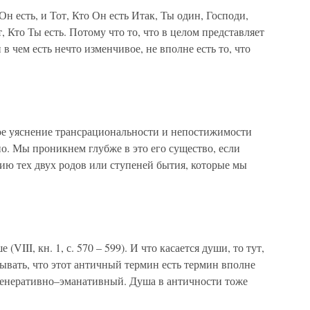
 Он есть, и Тот, Кто Он есть Итак, Ты один, Господи,
от, Кто Ты есть. Потому что то, что в целом представляет
 в чем есть нечто изменчивое, не вполне есть то, что
ое уяснение трансрациональности и непостижимости
о. Мы проникнем глубже в это его существо, если
ию тех двух родов или ступеней бытия, которые мы
(VIII, кн. 1, с. 570 – 599). И что касается души, то тут,
зывать, что этот античный термин есть термин вполне
 генеративно–эманативный. Душа в античности тоже