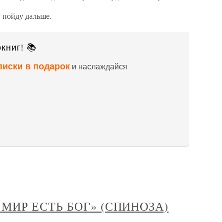
 пойду дальше.
книг! 📚
писки в подарок
и наслаждайся
А МИР ЕСТЬ БОГ» (СПИНОЗА)