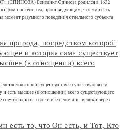
Г» (СПИНОЗА) Бенедикт Спиноза родился в 1632
ософом-пантеистом, проповедующим, что мир есть
вал момент разумного поведения отдельного субъекта
екая природа, посредством которой
ующее и которая сама существует
высшее (в отнощении) всего
посредством которой существует все существующее и
аму и есть высшее (в отнощении) всего существующего
рез нечто одно и то же и все величины велики через
н есть то, что Он есть, и Тот, Кто