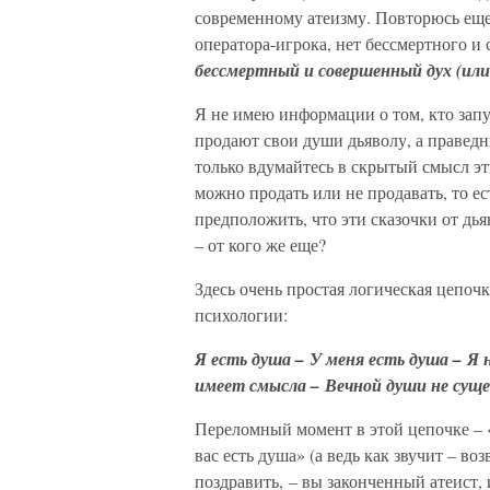
современному атеизму. Повторюсь еще р
оператора-игрока, нет бессмертного и
бессмертный и совершенный дух (или
Я не имею информации о том, кто запу
продают свои души дьяволу, а праведн
только вдумайтесь в скрытый смысл эт
можно продать или не продавать, то е
предположить, что эти сказочки от дьяв
– от кого же еще?
Здесь очень простая логическая цепоч
психологии:
Я есть душа
–
У меня есть душа
–
Я 
имеет смысла
–
Вечной души не сущ
Переломный момент в этой цепочке – «У
вас есть душа» (а ведь как звучит – в
поздравить, – вы законченный атеист, и