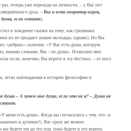
аз, теперь уже переходя на личности, – у Вас нет
Вы
 совершенного духа, –
и есть оператор-игрок,
 душа, если хотите).
стил в хождение сказки на тему, как грешники
ики их не продают (какие молодцы, однако). Но Вы
их «добрых» сказочек: «У Вас есть душа, которую
сть, иными словами, Вы – не душа». Позвольте мне
ола (если, конечно, Вы верите в эту бестию), – от него
ка, легко наблюдаемая в истории философии и
не душа
–
А зачем мне душа, если это не я?
–
Душа не
ествует.
 меня есть душа». Когда вы согласились с тем, что «у
озвышенно и духовно!), Вас сразу же можно
 вы будете им до тех пор, пока будете в это верить.