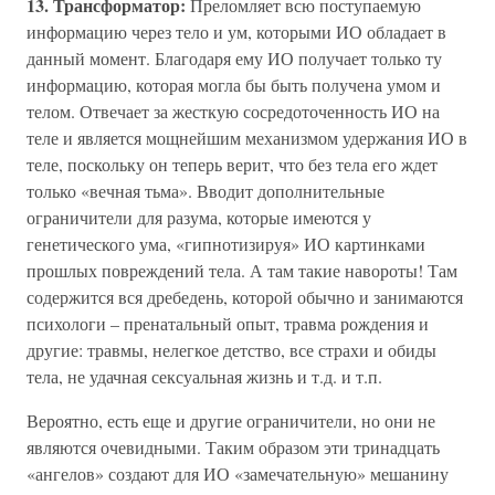
13. Трансформатор:
Преломляет всю поступаемую
информацию через тело и ум, которыми ИО обладает в
данный момент. Благодаря ему ИО получает только ту
информацию, которая могла бы быть получена умом и
телом. Отвечает за жесткую сосредоточенность ИО на
теле и является мощнейшим механизмом удержания ИО в
теле, поскольку он теперь верит, что без тела его ждет
только «вечная тьма». Вводит дополнительные
ограничители для разума, которые имеются у
генетического ума, «гипнотизируя» ИО картинками
прошлых повреждений тела. А там такие навороты! Там
содержится вся дребедень, которой обычно и занимаются
психологи – пренатальный опыт, травма рождения и
другие: травмы, нелегкое детство, все страхи и обиды
тела, не удачная сексуальная жизнь и т.д. и т.п.
Вероятно, есть еще и другие ограничители, но они не
являются очевидными. Таким образом эти тринадцать
«ангелов» создают для ИО «замечательную» мешанину